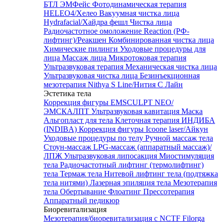
БТЛ ЭМФейс
Фотодинамическая терапия
HELEO4/Хелео
Вакуумная чистка лица
Hydrafacial/Хайдра фешл
Чистка лица
Радиочастотное омоложение Reaction (РФ-
лифтинг)/Реакшен
Комбинированная чистка лица
Химические пилинги
Уходовые процедуры для
лица
Массаж лица
Микротоковая терапия
Ультразвуковая терапия
Механическая чистка лица
Ультразвуковая чистка лица
Безинъекционная
мезотерапия Nithya S Line/Нития С Лайн
Эстетика тела
Коррекция фигуры EMSCULPT NEO/
ЭМСКАЛПТ
Ультразвуковая кавитация
Маска
Альгопласт для тела
Клеточная терапия ИНДИБА
(INDIBA)
Коррекция фигуры Icoone laser/Айкун
Уходовые процедуры по телу
Ручной массаж тела
Стоун-массаж
LPG-массаж (аппаратный массаж)/
ЛПЖ
Ультразвуковая липосакция
Миостимуляция
тела
Радиочастотный лифтинг (термолифтинг)
тела
Термаж тела
Нитевой лифтинг тела (подтяжка
тела нитями)
Лазерная эпиляция тела
Мезотерапия
тела
Обертывание
Флоатинг
Прессотерапия
Аппаратный педикюр
Биоревитализация
Мезотерапия/биоревитализация с NCTF Filorga