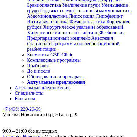
Брахиопластика
Увеличение груди
Уменьшение
груди
Подтяжка груди
Повторная маммопластика
Абдоминопластика
Липосакция
Липофилинг
Интимная пластика
Феморопластика
Коррекция
рубцов
Хирургическое удаление образований
Хирургический нитевой лифтинг
Флебология
Предоперационный комплекс
Анестезия
Стационар
Программы послеоперационной
реабилитации
Косметика GMTClinic
Комплексные программы
Прайс-лист
До и после
Оборудование и препараты
Актуальные предложения
Актуальные предложения
Специалисты
Контакты
+7 (499) 229-29-99
Москва
,
Новинский б-р, 20 а, стр. 9
9:00 – 21:00 без выходных
Главная
/
Новости
/
Marieclaire. Ошибки питания в 40 лет,