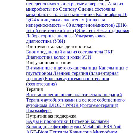
непереносимость и скрытые аллергены
Анализ
микробиоты по Осипову
Оценка состояния
микробиоты толстого кишечника Колонофлор-16
IgG4 к пищевым аллергенам (пищевая
непереносимость – 88 аллергенов/микстов)
ДНК-
тест (генетический тест)
Эли-тест
Чек-ап здоровья
Лабораторные анализы
Ультразвуковая
диагностика (УЗИ)
Инструментальная диагностика
Биоимпедансный анализ состава тела
ЭКГ
Диагностика волос и кожи
УЗИ
Инфузионная терапия
Витаминные и детокс-капельницы
Капельницы с
глутатионом
Лаеннек-терапия (плацентарная
терапия)
Большая аутогемоозонотерапия
(озонотерапия)
Терапия
Восстановление после пластических операций
Терапия аутобиотиками на основе собственного
аутобиома
ВЛОК / УФОК (фотогемотерапия)
Плазмаферез
Нутритивная поддержка
БАДы и пробиотики
Питьевой коллаген
Коллоидные фитоформулы
Metabiotic FRS
Anti
AGE-Biom
Пептиды Хавинсона
Микробиом