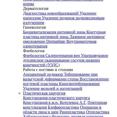
норма
Дерматология
Диагностика новообразований
Удаление
папиллом
Удаление родинок радиоволновым
излучением
Гинекология
Биоревитализация интимной зоны
Контурная
пластика интимной зоны
Лазерное интимное
омоложение Dermablate
Внутриматочная
озонотерапия
Флебология
Флебология
Склеротерапия вен
Ультразвуковое
дуплексное сканирование сосудов нижних
конечностей (УЗДС)
Работа с ногтями и стопами
Аппаратный педикюр
Тейпирование при
вальгусной деформации стопы
Восстановление
ногтевой пластины
Кинезиотейпирование
Удаление мозолей и натоптышей
Пластическая хирургия
Консультация пластического хирурга
Консультация к.м.н. Котелевца А.Г.
Повторная
консультация
Блефаропластика
Операции в
области лица и шеи
Ринопластика
Отопластика
Хейлопластика
Челюстно-лицевая хирургия