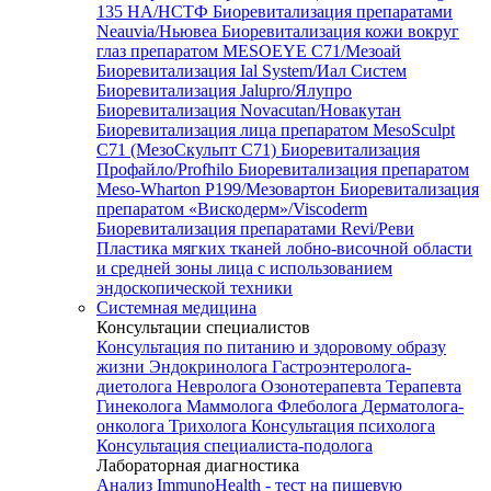
135 HA/НСТФ
Биоревитализация препаратами
Neauvia/Ньювеа
Биоревитализация кожи вокруг
глаз препаратом MESOEYE C71/Мезоай
Биоревитализация Ial System/Иал Систем
Биоревитализация Jalupro/Ялупро
Биоревитализация Novacutan/Новакутан
Биоревитализация лица препаратом MesoSculpt
C71 (МезоСкульпт С71)
Биоревитализация
Профайло/Profhilo
Биоревитализация препаратом
Meso-Wharton P199/Мезовартон
Биоревитализация
препаратом «Вискодерм»/Viscoderm
Биоревитализация препаратами Revi/Реви
Пластика мягких тканей лобно-височной области
и средней зоны лица с использованием
эндоскопической техники
Системная медицина
Консультации специалистов
Консультация по питанию и здоровому образу
жизни
Эндокринолога
Гастроэнтеролога-
диетолога
Невролога
Озонотерапевта
Терапевта
Гинеколога
Маммолога
Флеболога
Дерматолога-
онколога
Трихолога
Консультация психолога
Консультация специалиста-подолога
Лабораторная диагностика
Анализ ImmunoHealth - тест на пищевую