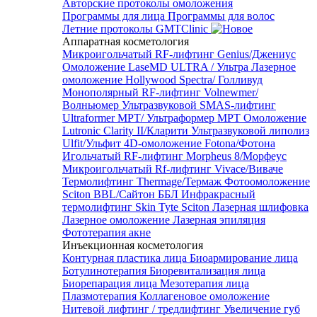
Авторские протоколы омоложения
Программы для лица
Программы для волос
Летние протоколы GMTClinic
Аппаратная косметология
Микроигольчатый RF-лифтинг Genius/Джениус
Омоложение LaseMD ULTRA / Ультра
Лазерное
омоложение Hollywood Spectra/ Голливуд
Монополярный RF-лифтинг Volnewmer/
Волньюмер
Ультразвуковой SMAS-лифтинг
Ultraformer MPT/ Ультраформер MPT
Омоложение
Lutronic Clarity II/Кларити
Ультразвуковой липолиз
Ulfit/Ульфит
4D-омоложение Fotona/Фотона
Игольчатый RF-лифтинг Morpheus 8/Морфеус
Микроигольчатый Rf-лифтинг Vivace/Виваче
Термолифтинг Thermage/Термаж
Фотоомоложение
Sciton BBL/Сайтон ББЛ
Инфракрасный
термолифтинг Skin Tyte Sciton
Лазерная шлифовка
Лазерное омоложение
Лазерная эпиляция
Фототерапия акне
Инъекционная косметология
Контурная пластика лица
Биоармирование лица
Ботулинотерапия
Биоревитализация лица
Биорепарация лица
Мезотерапия лица
Плазмотерапия
Коллагеновое омоложение
Нитевой лифтинг / тредлифтинг
Увеличение губ