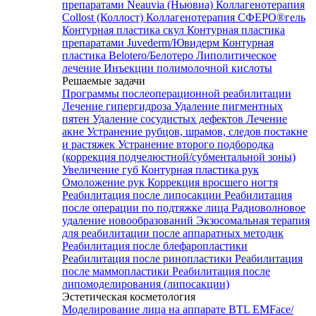
препаратами Neauvia (Ньювиа)
Коллагенотерапия
Collost (Коллост)
Коллагенотерапия СФЕРО®гель
Контурная пластика скул
Контурная пластика
препаратами Juvederm/Ювидерм
Контурная
пластика Belotero/Белотеро
Липолитическое
лечение
Инъекции полимолочной кислоты
Решаемые задачи
Программы послеоперационной реабилитации
Лечение гипергидроза
Удаление пигментных
пятен
Удаление сосудистых дефектов
Лечение
акне
Устранение рубцов, шрамов, следов постакне
и растяжек
Устранение второго подбородка
(коррекция подчелюстной/субментальной зоны)
Увеличение губ
Контурная пластика рук
Омоложение рук
Коррекция вросшего ногтя
Реабилитация после липосакции
Реабилитация
после операции по подтяжке лица
Радиоволновое
удаление новообразований
Экзосомальная терапия
для реабилитации после аппаратных методик
Реабилитация после блефаропластики
Реабилитация после ринопластики
Реабилитация
после маммопластики
Реабилитация после
липомоделирования (липосакции)
Эстетическая косметология
Моделирование лица на аппарате BTL EMFace/