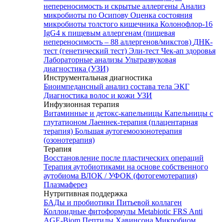
непереносимость и скрытые аллергены
Анализ
микробиоты по Осипову
Оценка состояния
микробиоты толстого кишечника Колонофлор-16
IgG4 к пищевым аллергенам (пищевая
непереносимость – 88 аллергенов/микстов)
ДНК-
тест (генетический тест)
Эли-тест
Чек-ап здоровья
Лабораторные анализы
Ультразвуковая
диагностика (УЗИ)
Инструментальная диагностика
Биоимпедансный анализ состава тела
ЭКГ
Диагностика волос и кожи
УЗИ
Инфузионная терапия
Витаминные и детокс-капельницы
Капельницы с
глутатионом
Лаеннек-терапия (плацентарная
терапия)
Большая аутогемоозонотерапия
(озонотерапия)
Терапия
Восстановление после пластических операций
Терапия аутобиотиками на основе собственного
аутобиома
ВЛОК / УФОК (фотогемотерапия)
Плазмаферез
Нутритивная поддержка
БАДы и пробиотики
Питьевой коллаген
Коллоидные фитоформулы
Metabiotic FRS
Anti
AGE-Biom
Пептиды Хавинсона
Микробиом