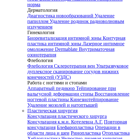
норма
Дерматология
Диагностика новообразований
Удаление
папиллом
Удаление родинок радиоволновым
излучением
Гинекология
Биоревитализация интимной зоны
Контурная
пластика интимной зоны
Лазерное интимное
омоложение Dermablate
Внутриматочная
озонотерапия
Флебология
Флебология
Склеротерапия вен
Ультразвуковое
дуплексное сканирование сосудов нижних
конечностей (УЗДС)
Работа с ногтями и стопами
Аппаратный педикюр
Тейпирование при
вальгусной деформации стопы
Восстановление
ногтевой пластины
Кинезиотейпирование
Удаление мозолей и натоптышей
Пластическая хирургия
Консультация пластического хирурга
Консультация к.м.н. Котелевца А.Г.
Повторная
консультация
Блефаропластика
Операции в
области лица и шеи
Ринопластика
Отопластика
Хейлопластика
Челюстно-лицевая хирургия