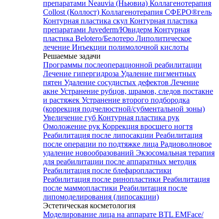
препаратами Neauvia (Ньювиа)
Коллагенотерапия
Collost (Коллост)
Коллагенотерапия СФЕРО®гель
Контурная пластика скул
Контурная пластика
препаратами Juvederm/Ювидерм
Контурная
пластика Belotero/Белотеро
Липолитическое
лечение
Инъекции полимолочной кислоты
Решаемые задачи
Программы послеоперационной реабилитации
Лечение гипергидроза
Удаление пигментных
пятен
Удаление сосудистых дефектов
Лечение
акне
Устранение рубцов, шрамов, следов постакне
и растяжек
Устранение второго подбородка
(коррекция подчелюстной/субментальной зоны)
Увеличение губ
Контурная пластика рук
Омоложение рук
Коррекция вросшего ногтя
Реабилитация после липосакции
Реабилитация
после операции по подтяжке лица
Радиоволновое
удаление новообразований
Экзосомальная терапия
для реабилитации после аппаратных методик
Реабилитация после блефаропластики
Реабилитация после ринопластики
Реабилитация
после маммопластики
Реабилитация после
липомоделирования (липосакции)
Эстетическая косметология
Моделирование лица на аппарате BTL EMFace/