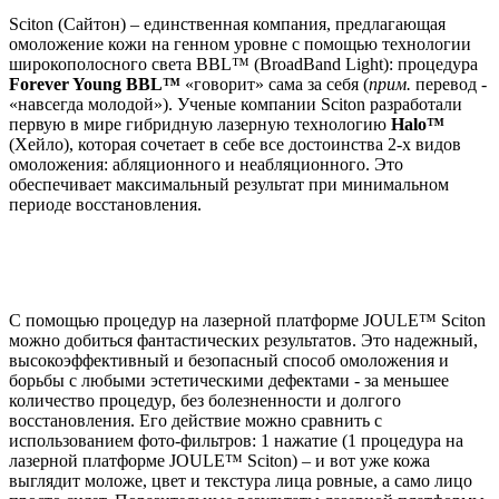
Sciton (Сайтон) – единственная компания, предлагающая
омоложение кожи на генном уровне с помощью технологии
широкополосного света BBL™ (BroadBand Light): процедура
Forever Young BBL™
«говорит» сама за себя (
прим.
перевод -
«навсегда молодой»). Ученые компании Sciton разработали
первую в мире гибридную лазерную технологию
Halo™
(Хейло), которая сочетает в себе все достоинства 2-х видов
омоложения: абляционного и неабляционного. Это
обеспечивает максимальный результат при минимальном
периоде восстановления.
С помощью процедур на лазерной платформе JOULE™ Sciton
можно добиться фантастических результатов. Это надежный,
высокоэффективный и безопасный способ омоложения и
борьбы с любыми эстетическими дефектами - за меньшее
количество процедур, без болезненности и долгого
восстановления. Его действие можно сравнить с
использованием фото-фильтров: 1 нажатие (1 процедура на
лазерной платформе JOULE™ Sciton) – и вот уже кожа
выглядит моложе, цвет и текстура лица ровные, а само лицо