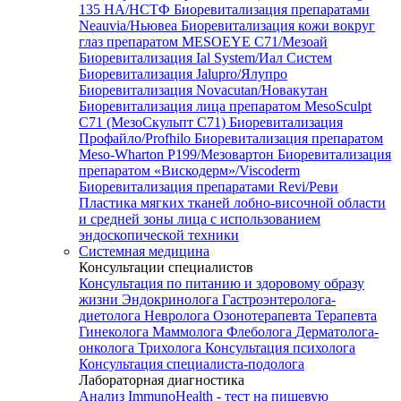
135 HA/НСТФ
Биоревитализация препаратами
Neauvia/Ньювеа
Биоревитализация кожи вокруг
глаз препаратом MESOEYE C71/Мезоай
Биоревитализация Ial System/Иал Систем
Биоревитализация Jalupro/Ялупро
Биоревитализация Novacutan/Новакутан
Биоревитализация лица препаратом MesoSculpt
C71 (МезоСкульпт С71)
Биоревитализация
Профайло/Profhilo
Биоревитализация препаратом
Meso-Wharton P199/Мезовартон
Биоревитализация
препаратом «Вискодерм»/Viscoderm
Биоревитализация препаратами Revi/Реви
Пластика мягких тканей лобно-височной области
и средней зоны лица с использованием
эндоскопической техники
Системная медицина
Консультации специалистов
Консультация по питанию и здоровому образу
жизни
Эндокринолога
Гастроэнтеролога-
диетолога
Невролога
Озонотерапевта
Терапевта
Гинеколога
Маммолога
Флеболога
Дерматолога-
онколога
Трихолога
Консультация психолога
Консультация специалиста-подолога
Лабораторная диагностика
Анализ ImmunoHealth - тест на пищевую