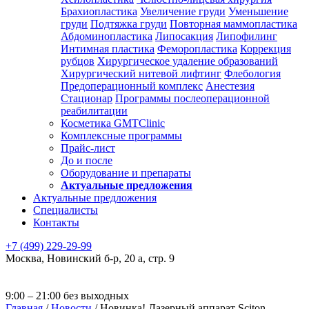
Брахиопластика
Увеличение груди
Уменьшение
груди
Подтяжка груди
Повторная маммопластика
Абдоминопластика
Липосакция
Липофилинг
Интимная пластика
Феморопластика
Коррекция
рубцов
Хирургическое удаление образований
Хирургический нитевой лифтинг
Флебология
Предоперационный комплекс
Анестезия
Стационар
Программы послеоперационной
реабилитации
Косметика GMTClinic
Комплексные программы
Прайс-лист
До и после
Оборудование и препараты
Актуальные предложения
Актуальные предложения
Специалисты
Контакты
+7 (499) 229-29-99
Москва
,
Новинский б-р, 20 а, стр. 9
9:00 – 21:00 без выходных
Главная
/
Новости
/
Новинка! Лазерный аппарат Sciton