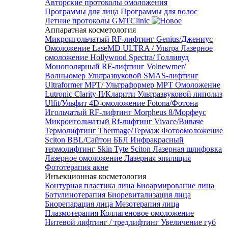
Авторские протоколы омоложения
Программы для лица
Программы для волос
Летние протоколы GMTClinic
Аппаратная косметология
Микроигольчатый RF-лифтинг Genius/Джениус
Омоложение LaseMD ULTRA / Ультра
Лазерное
омоложение Hollywood Spectra/ Голливуд
Монополярный RF-лифтинг Volnewmer/
Волньюмер
Ультразвуковой SMAS-лифтинг
Ultraformer MPT/ Ультраформер MPT
Омоложение
Lutronic Clarity II/Кларити
Ультразвуковой липолиз
Ulfit/Ульфит
4D-омоложение Fotona/Фотона
Игольчатый RF-лифтинг Morpheus 8/Морфеус
Микроигольчатый Rf-лифтинг Vivace/Виваче
Термолифтинг Thermage/Термаж
Фотоомоложение
Sciton BBL/Сайтон ББЛ
Инфракрасный
термолифтинг Skin Tyte Sciton
Лазерная шлифовка
Лазерное омоложение
Лазерная эпиляция
Фототерапия акне
Инъекционная косметология
Контурная пластика лица
Биоармирование лица
Ботулинотерапия
Биоревитализация лица
Биорепарация лица
Мезотерапия лица
Плазмотерапия
Коллагеновое омоложение
Нитевой лифтинг / тредлифтинг
Увеличение губ