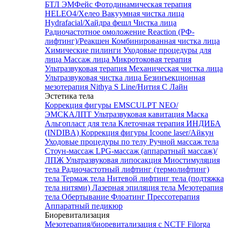
БТЛ ЭМФейс
Фотодинамическая терапия
HELEO4/Хелео
Вакуумная чистка лица
Hydrafacial/Хайдра фешл
Чистка лица
Радиочастотное омоложение Reaction (РФ-
лифтинг)/Реакшен
Комбинированная чистка лица
Химические пилинги
Уходовые процедуры для
лица
Массаж лица
Микротоковая терапия
Ультразвуковая терапия
Механическая чистка лица
Ультразвуковая чистка лица
Безинъекционная
мезотерапия Nithya S Line/Нития С Лайн
Эстетика тела
Коррекция фигуры EMSCULPT NEO/
ЭМСКАЛПТ
Ультразвуковая кавитация
Маска
Альгопласт для тела
Клеточная терапия ИНДИБА
(INDIBA)
Коррекция фигуры Icoone laser/Айкун
Уходовые процедуры по телу
Ручной массаж тела
Стоун-массаж
LPG-массаж (аппаратный массаж)/
ЛПЖ
Ультразвуковая липосакция
Миостимуляция
тела
Радиочастотный лифтинг (термолифтинг)
тела
Термаж тела
Нитевой лифтинг тела (подтяжка
тела нитями)
Лазерная эпиляция тела
Мезотерапия
тела
Обертывание
Флоатинг
Прессотерапия
Аппаратный педикюр
Биоревитализация
Мезотерапия/биоревитализация с NCTF Filorga