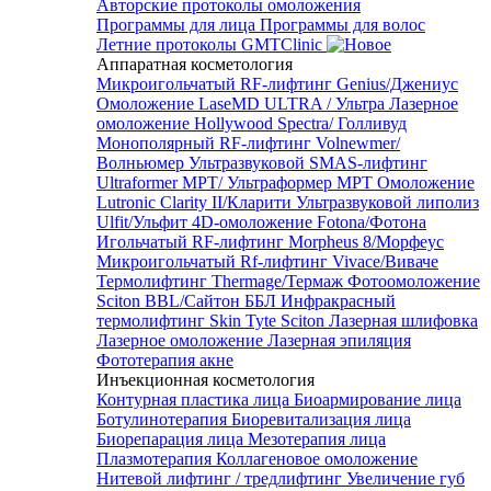
Авторские протоколы омоложения
Программы для лица
Программы для волос
Летние протоколы GMTClinic
Аппаратная косметология
Микроигольчатый RF-лифтинг Genius/Джениус
Омоложение LaseMD ULTRA / Ультра
Лазерное
омоложение Hollywood Spectra/ Голливуд
Монополярный RF-лифтинг Volnewmer/
Волньюмер
Ультразвуковой SMAS-лифтинг
Ultraformer MPT/ Ультраформер MPT
Омоложение
Lutronic Clarity II/Кларити
Ультразвуковой липолиз
Ulfit/Ульфит
4D-омоложение Fotona/Фотона
Игольчатый RF-лифтинг Morpheus 8/Морфеус
Микроигольчатый Rf-лифтинг Vivace/Виваче
Термолифтинг Thermage/Термаж
Фотоомоложение
Sciton BBL/Сайтон ББЛ
Инфракрасный
термолифтинг Skin Tyte Sciton
Лазерная шлифовка
Лазерное омоложение
Лазерная эпиляция
Фототерапия акне
Инъекционная косметология
Контурная пластика лица
Биоармирование лица
Ботулинотерапия
Биоревитализация лица
Биорепарация лица
Мезотерапия лица
Плазмотерапия
Коллагеновое омоложение
Нитевой лифтинг / тредлифтинг
Увеличение губ