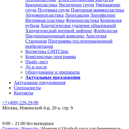
Брахиопластика
Увеличение груди
Уменьшение
груди
Подтяжка груди
Повторная маммопластика
Абдоминопластика
Липосакция
Липофилинг
Интимная пластика
Феморопластика
Коррекция
рубцов
Хирургическое удаление образований
Хирургический нитевой лифтинг
Флебология
Предоперационный комплекс
Анестезия
Стационар
Программы послеоперационной
реабилитации
Косметика GMTClinic
Комплексные программы
Прайс-лист
До и после
Оборудование и препараты
Актуальные предложения
Актуальные предложения
Специалисты
Контакты
+7 (499) 229-29-99
Москва
,
Новинский б-р, 20 а, стр. 9
9:00 – 21:00 без выходных
Главная
/
Новости
/
Новинка! Особый уход для беременных