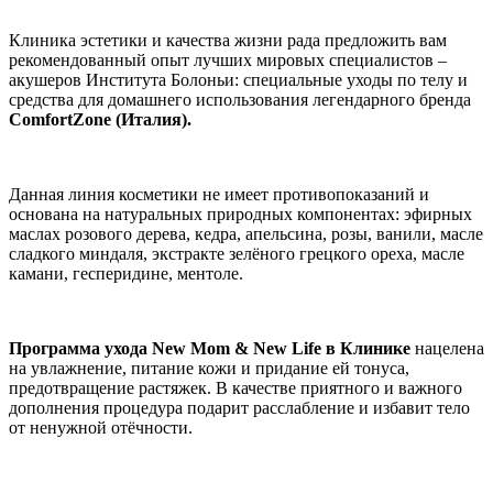
Клиника эстетики и качества жизни рада предложить вам
рекомендованный опыт лучших мировых специалистов –
акушеров Института Болоньи: специальные уходы по телу и
средства для домашнего использования легендарного бренда
ComfortZone (Италия).
Данная линия косметики не имеет противопоказаний и
основана на натуральных природных компонентах: эфирных
маслах розового дерева, кедра, апельсина, розы, ванили, масле
сладкого миндаля, экстракте зелёного грецкого ореха, масле
камани, гесперидине, ментоле.
Программа ухода
New Mom &
New Life в Клинике
нацелена
на увлажнение, питание кожи и придание ей тонуса,
предотвращение растяжек. В качестве приятного и важного
дополнения процедура подарит расслабление и избавит тело
от ненужной отёчности.