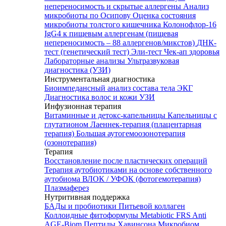
непереносимость и скрытые аллергены
Анализ
микробиоты по Осипову
Оценка состояния
микробиоты толстого кишечника Колонофлор-16
IgG4 к пищевым аллергенам (пищевая
непереносимость – 88 аллергенов/микстов)
ДНК-
тест (генетический тест)
Эли-тест
Чек-ап здоровья
Лабораторные анализы
Ультразвуковая
диагностика (УЗИ)
Инструментальная диагностика
Биоимпедансный анализ состава тела
ЭКГ
Диагностика волос и кожи
УЗИ
Инфузионная терапия
Витаминные и детокс-капельницы
Капельницы с
глутатионом
Лаеннек-терапия (плацентарная
терапия)
Большая аутогемоозонотерапия
(озонотерапия)
Терапия
Восстановление после пластических операций
Терапия аутобиотиками на основе собственного
аутобиома
ВЛОК / УФОК (фотогемотерапия)
Плазмаферез
Нутритивная поддержка
БАДы и пробиотики
Питьевой коллаген
Коллоидные фитоформулы
Metabiotic FRS
Anti
AGE-Biom
Пептиды Хавинсона
Микробиом