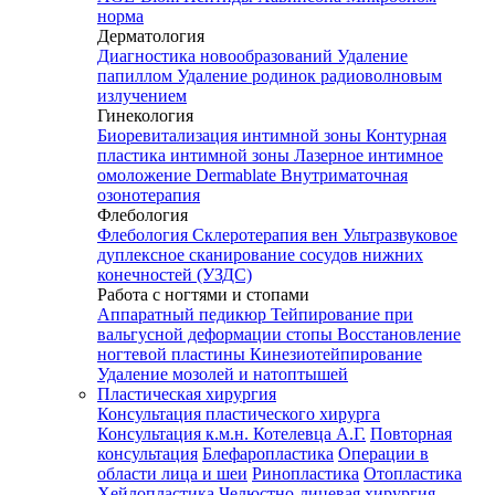
норма
Дерматология
Диагностика новообразований
Удаление
папиллом
Удаление родинок радиоволновым
излучением
Гинекология
Биоревитализация интимной зоны
Контурная
пластика интимной зоны
Лазерное интимное
омоложение Dermablate
Внутриматочная
озонотерапия
Флебология
Флебология
Склеротерапия вен
Ультразвуковое
дуплексное сканирование сосудов нижних
конечностей (УЗДС)
Работа с ногтями и стопами
Аппаратный педикюр
Тейпирование при
вальгусной деформации стопы
Восстановление
ногтевой пластины
Кинезиотейпирование
Удаление мозолей и натоптышей
Пластическая хирургия
Консультация пластического хирурга
Консультация к.м.н. Котелевца А.Г.
Повторная
консультация
Блефаропластика
Операции в
области лица и шеи
Ринопластика
Отопластика
Хейлопластика
Челюстно-лицевая хирургия