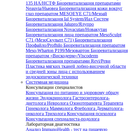
135 HA/НСТФ
Биоревитализация препаратами
Neauvia/Ньювеа
Биоревитализация кожи вокруг
глаз препаратом MESOEYE C71/Мезоай
Биоревитализация Ial System/Иал Систем
Биоревитализация Jalupro/Ялупро
Биоревитализация Novacutan/Новакутан
Биоревитализация лица препаратом MesoSculpt
C71 (МезоСкульпт С71)
Биоревитализация
Профайло/Profhilo
Биоревитализация препаратом
Meso-Wharton P199/Мезовартон
Биоревитализация
препаратом «Вискодерм»/Viscoderm
Биоревитализация препаратами Revi/Реви
Пластика мягких тканей лобно-височной области
и средней зоны лица с использованием
эндоскопической техники
Системная медицина
Консультации специалистов
Консультация по питанию и здоровому образу
жизни
Эндокринолога
Гастроэнтеролога-
диетолога
Невролога
Озонотерапевта
Терапевта
Гинеколога
Маммолога
Флеболога
Дерматолога-
онколога
Трихолога
Консультация психолога
Консультация специалиста-подолога
Лабораторная диагностика
Анализ ImmunoHealth - тест на пищевую