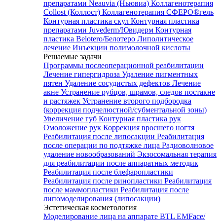
препаратами Neauvia (Ньювиа)
Коллагенотерапия
Collost (Коллост)
Коллагенотерапия СФЕРО®гель
Контурная пластика скул
Контурная пластика
препаратами Juvederm/Ювидерм
Контурная
пластика Belotero/Белотеро
Липолитическое
лечение
Инъекции полимолочной кислоты
Решаемые задачи
Программы послеоперационной реабилитации
Лечение гипергидроза
Удаление пигментных
пятен
Удаление сосудистых дефектов
Лечение
акне
Устранение рубцов, шрамов, следов постакне
и растяжек
Устранение второго подбородка
(коррекция подчелюстной/субментальной зоны)
Увеличение губ
Контурная пластика рук
Омоложение рук
Коррекция вросшего ногтя
Реабилитация после липосакции
Реабилитация
после операции по подтяжке лица
Радиоволновое
удаление новообразований
Экзосомальная терапия
для реабилитации после аппаратных методик
Реабилитация после блефаропластики
Реабилитация после ринопластики
Реабилитация
после маммопластики
Реабилитация после
липомоделирования (липосакции)
Эстетическая косметология
Моделирование лица на аппарате BTL EMFace/