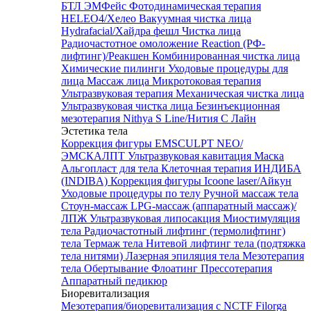
БТЛ ЭМФейс
Фотодинамическая терапия
HELEO4/Хелео
Вакуумная чистка лица
Hydrafacial/Хайдра фешл
Чистка лица
Радиочастотное омоложение Reaction (РФ-
лифтинг)/Реакшен
Комбинированная чистка лица
Химические пилинги
Уходовые процедуры для
лица
Массаж лица
Микротоковая терапия
Ультразвуковая терапия
Механическая чистка лица
Ультразвуковая чистка лица
Безинъекционная
мезотерапия Nithya S Line/Нития С Лайн
Эстетика тела
Коррекция фигуры EMSCULPT NEO/
ЭМСКАЛПТ
Ультразвуковая кавитация
Маска
Альгопласт для тела
Клеточная терапия ИНДИБА
(INDIBA)
Коррекция фигуры Icoone laser/Айкун
Уходовые процедуры по телу
Ручной массаж тела
Стоун-массаж
LPG-массаж (аппаратный массаж)/
ЛПЖ
Ультразвуковая липосакция
Миостимуляция
тела
Радиочастотный лифтинг (термолифтинг)
тела
Термаж тела
Нитевой лифтинг тела (подтяжка
тела нитями)
Лазерная эпиляция тела
Мезотерапия
тела
Обертывание
Флоатинг
Прессотерапия
Аппаратный педикюр
Биоревитализация
Мезотерапия/биоревитализация с NCTF Filorga