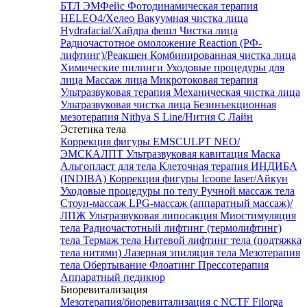
БТЛ ЭМФейс
Фотодинамическая терапия
HELEO4/Хелео
Вакуумная чистка лица
Hydrafacial/Хайдра фешл
Чистка лица
Радиочастотное омоложение Reaction (РФ-
лифтинг)/Реакшен
Комбинированная чистка лица
Химические пилинги
Уходовые процедуры для
лица
Массаж лица
Микротоковая терапия
Ультразвуковая терапия
Механическая чистка лица
Ультразвуковая чистка лица
Безинъекционная
мезотерапия Nithya S Line/Нития С Лайн
Эстетика тела
Коррекция фигуры EMSCULPT NEO/
ЭМСКАЛПТ
Ультразвуковая кавитация
Маска
Альгопласт для тела
Клеточная терапия ИНДИБА
(INDIBA)
Коррекция фигуры Icoone laser/Айкун
Уходовые процедуры по телу
Ручной массаж тела
Стоун-массаж
LPG-массаж (аппаратный массаж)/
ЛПЖ
Ультразвуковая липосакция
Миостимуляция
тела
Радиочастотный лифтинг (термолифтинг)
тела
Термаж тела
Нитевой лифтинг тела (подтяжка
тела нитями)
Лазерная эпиляция тела
Мезотерапия
тела
Обертывание
Флоатинг
Прессотерапия
Аппаратный педикюр
Биоревитализация
Мезотерапия/биоревитализация с NCTF Filorga