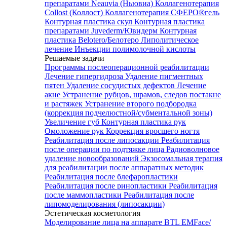
препаратами Neauvia (Ньювиа)
Коллагенотерапия
Collost (Коллост)
Коллагенотерапия СФЕРО®гель
Контурная пластика скул
Контурная пластика
препаратами Juvederm/Ювидерм
Контурная
пластика Belotero/Белотеро
Липолитическое
лечение
Инъекции полимолочной кислоты
Решаемые задачи
Программы послеоперационной реабилитации
Лечение гипергидроза
Удаление пигментных
пятен
Удаление сосудистых дефектов
Лечение
акне
Устранение рубцов, шрамов, следов постакне
и растяжек
Устранение второго подбородка
(коррекция подчелюстной/субментальной зоны)
Увеличение губ
Контурная пластика рук
Омоложение рук
Коррекция вросшего ногтя
Реабилитация после липосакции
Реабилитация
после операции по подтяжке лица
Радиоволновое
удаление новообразований
Экзосомальная терапия
для реабилитации после аппаратных методик
Реабилитация после блефаропластики
Реабилитация после ринопластики
Реабилитация
после маммопластики
Реабилитация после
липомоделирования (липосакции)
Эстетическая косметология
Моделирование лица на аппарате BTL EMFace/