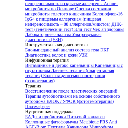
непереносимость и скрытые аллергены
Анализ
микробиоты по Осипову
Оценка состояния
микробиоты толстого кишечника Колонофлор-16
IgG4 к пищевым аллергенам (пищевая
непереносимость – 88 аллергенов/микстов)
ДНК-
тест (генетический тест)
Эли-тест
Чек-ап здоровья
Лабораторные анализы
Ультразвуковая
диагностика (УЗИ)
Инструментальная диагностика
Биоимпедансный анализ состава тела
ЭКГ
Диагностика волос и кожи
УЗИ
Инфузионная терапия
Витаминные и детокс-капельницы
Капельницы с
глутатионом
Лаеннек-терапия (плацентарная
терапия)
Большая аутогемоозонотерапия
(озонотерапия)
Терапия
Восстановление после пластических операций
Терапия аутобиотиками на основе собственного
аутобиома
ВЛОК / УФОК (фотогемотерапия)
Плазмаферез
Нутритивная поддержка
БАДы и пробиотики
Питьевой коллаген
Коллоидные фитоформулы
Metabiotic FRS
Anti
AGE-Biom
Пептиды Хавинсона
Микробиом