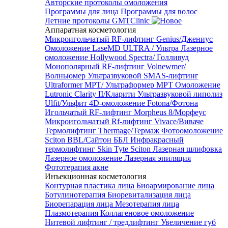
Авторские протоколы омоложения
Программы для лица
Программы для волос
Летние протоколы GMTClinic
Аппаратная косметология
Микроигольчатый RF-лифтинг Genius/Джениус
Омоложение LaseMD ULTRA / Ультра
Лазерное
омоложение Hollywood Spectra/ Голливуд
Монополярный RF-лифтинг Volnewmer/
Волньюмер
Ультразвуковой SMAS-лифтинг
Ultraformer MPT/ Ультраформер MPT
Омоложение
Lutronic Clarity II/Кларити
Ультразвуковой липолиз
Ulfit/Ульфит
4D-омоложение Fotona/Фотона
Игольчатый RF-лифтинг Morpheus 8/Морфеус
Микроигольчатый Rf-лифтинг Vivace/Виваче
Термолифтинг Thermage/Термаж
Фотоомоложение
Sciton BBL/Сайтон ББЛ
Инфракрасный
термолифтинг Skin Tyte Sciton
Лазерная шлифовка
Лазерное омоложение
Лазерная эпиляция
Фототерапия акне
Инъекционная косметология
Контурная пластика лица
Биоармирование лица
Ботулинотерапия
Биоревитализация лица
Биорепарация лица
Мезотерапия лица
Плазмотерапия
Коллагеновое омоложение
Нитевой лифтинг / тредлифтинг
Увеличение губ