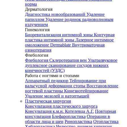
норма
Дерматология
Диагностика новообразований
Удаление
папиллом
Удаление родинок радиоволновым
излучением
Гинекология
Биоревитализация интимной зоны
Контурная
пластика интимной зоны
Лазерное интимное
омоложение Dermablate
Внутриматочная
озонотерапия
Флебология
Флебология
Склеротерапия вен
Ультразвуковое
дуплексное сканирование сосудов нижних
конечностей (УЗДС)
Работа с ногтями и стопами
Аппаратный педикюр
Тейпирование при
вальгусной деформации стопы
Восстановление
ногтевой пластины
Кинезиотейпирование
Удаление мозолей и натоптышей
Пластическая хирургия
Консультация пластического хирурга
Консультация к.м.н. Котелевца А.Г.
Повторная
консультация
Блефаропластика
Операции в
области лица и шеи
Ринопластика
Отопластика
Хейлопластика
Челюстно-лицевая хирургия