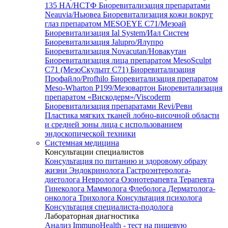
135 HA/НСТФ
Биоревитализация препаратами
Neauvia/Ньювеа
Биоревитализация кожи вокруг
глаз препаратом MESOEYE C71/Мезоай
Биоревитализация Ial System/Иал Систем
Биоревитализация Jalupro/Ялупро
Биоревитализация Novacutan/Новакутан
Биоревитализация лица препаратом MesoSculpt
C71 (МезоСкульпт С71)
Биоревитализация
Профайло/Profhilo
Биоревитализация препаратом
Meso-Wharton P199/Мезовартон
Биоревитализация
препаратом «Вискодерм»/Viscoderm
Биоревитализация препаратами Revi/Реви
Пластика мягких тканей лобно-височной области
и средней зоны лица с использованием
эндоскопической техники
Системная медицина
Консультации специалистов
Консультация по питанию и здоровому образу
жизни
Эндокринолога
Гастроэнтеролога-
диетолога
Невролога
Озонотерапевта
Терапевта
Гинеколога
Маммолога
Флеболога
Дерматолога-
онколога
Трихолога
Консультация психолога
Консультация специалиста-подолога
Лабораторная диагностика
Анализ ImmunoHealth - тест на пищевую