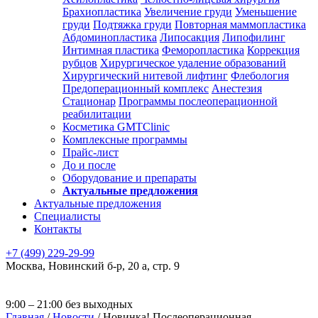
Брахиопластика
Увеличение груди
Уменьшение
груди
Подтяжка груди
Повторная маммопластика
Абдоминопластика
Липосакция
Липофилинг
Интимная пластика
Феморопластика
Коррекция
рубцов
Хирургическое удаление образований
Хирургический нитевой лифтинг
Флебология
Предоперационный комплекс
Анестезия
Стационар
Программы послеоперационной
реабилитации
Косметика GMTClinic
Комплексные программы
Прайс-лист
До и после
Оборудование и препараты
Актуальные предложения
Актуальные предложения
Специалисты
Контакты
+7 (499) 229-29-99
Москва
,
Новинский б-р, 20 а, стр. 9
9:00 – 21:00 без выходных
Главная
/
Новости
/
Новинка! Послеоперационная