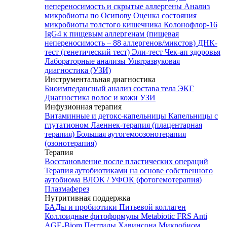
непереносимость и скрытые аллергены
Анализ
микробиоты по Осипову
Оценка состояния
микробиоты толстого кишечника Колонофлор-16
IgG4 к пищевым аллергенам (пищевая
непереносимость – 88 аллергенов/микстов)
ДНК-
тест (генетический тест)
Эли-тест
Чек-ап здоровья
Лабораторные анализы
Ультразвуковая
диагностика (УЗИ)
Инструментальная диагностика
Биоимпедансный анализ состава тела
ЭКГ
Диагностика волос и кожи
УЗИ
Инфузионная терапия
Витаминные и детокс-капельницы
Капельницы с
глутатионом
Лаеннек-терапия (плацентарная
терапия)
Большая аутогемоозонотерапия
(озонотерапия)
Терапия
Восстановление после пластических операций
Терапия аутобиотиками на основе собственного
аутобиома
ВЛОК / УФОК (фотогемотерапия)
Плазмаферез
Нутритивная поддержка
БАДы и пробиотики
Питьевой коллаген
Коллоидные фитоформулы
Metabiotic FRS
Anti
AGE-Biom
Пептиды Хавинсона
Микробиом