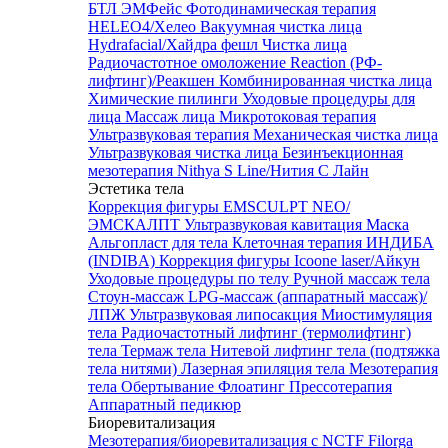
БТЛ ЭМФейс
Фотодинамическая терапия
HELEO4/Хелео
Вакуумная чистка лица
Hydrafacial/Хайдра фешл
Чистка лица
Радиочастотное омоложение Reaction (РФ-
лифтинг)/Реакшен
Комбинированная чистка лица
Химические пилинги
Уходовые процедуры для
лица
Массаж лица
Микротоковая терапия
Ультразвуковая терапия
Механическая чистка лица
Ультразвуковая чистка лица
Безинъекционная
мезотерапия Nithya S Line/Нития С Лайн
Эстетика тела
Коррекция фигуры EMSCULPT NEO/
ЭМСКАЛПТ
Ультразвуковая кавитация
Маска
Альгопласт для тела
Клеточная терапия ИНДИБА
(INDIBA)
Коррекция фигуры Icoone laser/Айкун
Уходовые процедуры по телу
Ручной массаж тела
Стоун-массаж
LPG-массаж (аппаратный массаж)/
ЛПЖ
Ультразвуковая липосакция
Миостимуляция
тела
Радиочастотный лифтинг (термолифтинг)
тела
Термаж тела
Нитевой лифтинг тела (подтяжка
тела нитями)
Лазерная эпиляция тела
Мезотерапия
тела
Обертывание
Флоатинг
Прессотерапия
Аппаратный педикюр
Биоревитализация
Мезотерапия/биоревитализация с NCTF Filorga