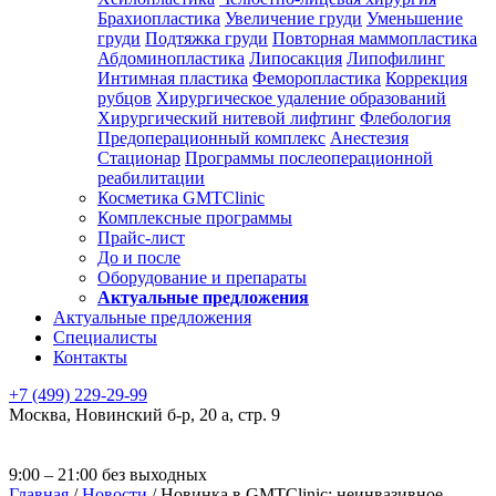
Брахиопластика
Увеличение груди
Уменьшение
груди
Подтяжка груди
Повторная маммопластика
Абдоминопластика
Липосакция
Липофилинг
Интимная пластика
Феморопластика
Коррекция
рубцов
Хирургическое удаление образований
Хирургический нитевой лифтинг
Флебология
Предоперационный комплекс
Анестезия
Стационар
Программы послеоперационной
реабилитации
Косметика GMTClinic
Комплексные программы
Прайс-лист
До и после
Оборудование и препараты
Актуальные предложения
Актуальные предложения
Специалисты
Контакты
+7 (499) 229-29-99
Москва
,
Новинский б-р, 20 а, стр. 9
9:00 – 21:00 без выходных
Главная
/
Новости
/
Новинка в GMTClinic: неинвазивное