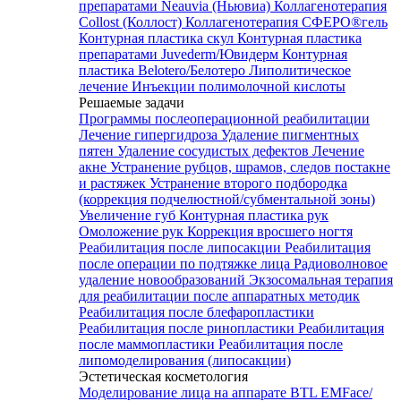
препаратами Neauvia (Ньювиа)
Коллагенотерапия
Collost (Коллост)
Коллагенотерапия СФЕРО®гель
Контурная пластика скул
Контурная пластика
препаратами Juvederm/Ювидерм
Контурная
пластика Belotero/Белотеро
Липолитическое
лечение
Инъекции полимолочной кислоты
Решаемые задачи
Программы послеоперационной реабилитации
Лечение гипергидроза
Удаление пигментных
пятен
Удаление сосудистых дефектов
Лечение
акне
Устранение рубцов, шрамов, следов постакне
и растяжек
Устранение второго подбородка
(коррекция подчелюстной/субментальной зоны)
Увеличение губ
Контурная пластика рук
Омоложение рук
Коррекция вросшего ногтя
Реабилитация после липосакции
Реабилитация
после операции по подтяжке лица
Радиоволновое
удаление новообразований
Экзосомальная терапия
для реабилитации после аппаратных методик
Реабилитация после блефаропластики
Реабилитация после ринопластики
Реабилитация
после маммопластики
Реабилитация после
липомоделирования (липосакции)
Эстетическая косметология
Моделирование лица на аппарате BTL EMFace/