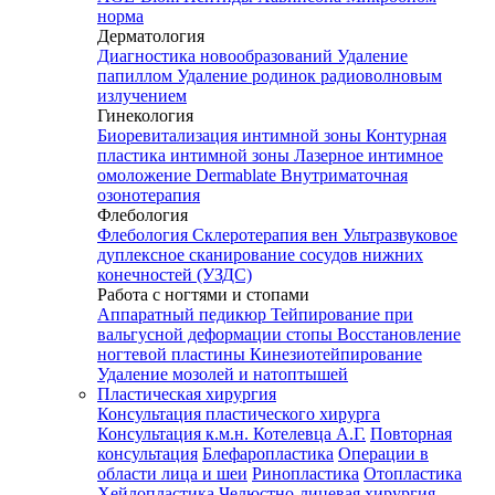
норма
Дерматология
Диагностика новообразований
Удаление
папиллом
Удаление родинок радиоволновым
излучением
Гинекология
Биоревитализация интимной зоны
Контурная
пластика интимной зоны
Лазерное интимное
омоложение Dermablate
Внутриматочная
озонотерапия
Флебология
Флебология
Склеротерапия вен
Ультразвуковое
дуплексное сканирование сосудов нижних
конечностей (УЗДС)
Работа с ногтями и стопами
Аппаратный педикюр
Тейпирование при
вальгусной деформации стопы
Восстановление
ногтевой пластины
Кинезиотейпирование
Удаление мозолей и натоптышей
Пластическая хирургия
Консультация пластического хирурга
Консультация к.м.н. Котелевца А.Г.
Повторная
консультация
Блефаропластика
Операции в
области лица и шеи
Ринопластика
Отопластика
Хейлопластика
Челюстно-лицевая хирургия