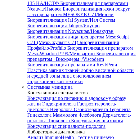
135 HA/НСТФ
Биоревитализация препаратами
Neauvia/Ньювеа
Биоревитализация кожи вокруг
глаз препаратом MESOEYE C71/Мезоай
Биоревитализация Ial System/Иал Систем
Биоревитализация Jalupro/Ялупро
Биоревитализация Novacutan/Новакутан
Биоревитализация лица препаратом MesoSculpt
C71 (МезоСкульпт С71)
Биоревитализация
Профайло/Profhilo
Биоревитализация препаратом
Meso-Wharton P199/Мезовартон
Биоревитализация
препаратом «Вискодерм»/Viscoderm
Биоревитализация препаратами Revi/Реви
Пластика мягких тканей лобно-височной области
и средней зоны лица с использованием
эндоскопической техники
Системная медицина
Консультации специалистов
Консультация по питанию и здоровому образу
жизни
Эндокринолога
Гастроэнтеролога-
диетолога
Невролога
Озонотерапевта
Терапевта
Гинеколога
Маммолога
Флеболога
Дерматолога-
онколога
Трихолога
Консультация психолога
Консультация специалиста-подолога
Лабораторная диагностика
Анализ ImmunoHealth - тест на пищевую