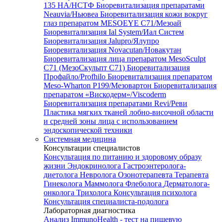
135 HA/НСТФ
Биоревитализация препаратами
Neauvia/Ньювеа
Биоревитализация кожи вокруг
глаз препаратом MESOEYE C71/Мезоай
Биоревитализация Ial System/Иал Систем
Биоревитализация Jalupro/Ялупро
Биоревитализация Novacutan/Новакутан
Биоревитализация лица препаратом MesoSculpt
C71 (МезоСкульпт С71)
Биоревитализация
Профайло/Profhilo
Биоревитализация препаратом
Meso-Wharton P199/Мезовартон
Биоревитализация
препаратом «Вискодерм»/Viscoderm
Биоревитализация препаратами Revi/Реви
Пластика мягких тканей лобно-височной области
и средней зоны лица с использованием
эндоскопической техники
Системная медицина
Консультации специалистов
Консультация по питанию и здоровому образу
жизни
Эндокринолога
Гастроэнтеролога-
диетолога
Невролога
Озонотерапевта
Терапевта
Гинеколога
Маммолога
Флеболога
Дерматолога-
онколога
Трихолога
Консультация психолога
Консультация специалиста-подолога
Лабораторная диагностика
Анализ ImmunoHealth - тест на пищевую