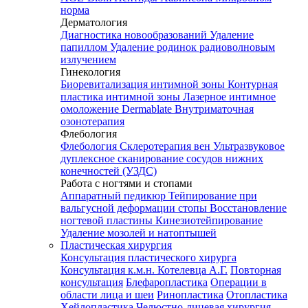
норма
Дерматология
Диагностика новообразований
Удаление
папиллом
Удаление родинок радиоволновым
излучением
Гинекология
Биоревитализация интимной зоны
Контурная
пластика интимной зоны
Лазерное интимное
омоложение Dermablate
Внутриматочная
озонотерапия
Флебология
Флебология
Склеротерапия вен
Ультразвуковое
дуплексное сканирование сосудов нижних
конечностей (УЗДС)
Работа с ногтями и стопами
Аппаратный педикюр
Тейпирование при
вальгусной деформации стопы
Восстановление
ногтевой пластины
Кинезиотейпирование
Удаление мозолей и натоптышей
Пластическая хирургия
Консультация пластического хирурга
Консультация к.м.н. Котелевца А.Г.
Повторная
консультация
Блефаропластика
Операции в
области лица и шеи
Ринопластика
Отопластика
Хейлопластика
Челюстно-лицевая хирургия