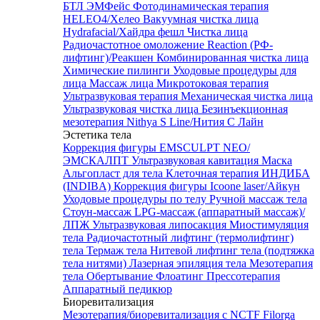
БТЛ ЭМФейс
Фотодинамическая терапия
HELEO4/Хелео
Вакуумная чистка лица
Hydrafacial/Хайдра фешл
Чистка лица
Радиочастотное омоложение Reaction (РФ-
лифтинг)/Реакшен
Комбинированная чистка лица
Химические пилинги
Уходовые процедуры для
лица
Массаж лица
Микротоковая терапия
Ультразвуковая терапия
Механическая чистка лица
Ультразвуковая чистка лица
Безинъекционная
мезотерапия Nithya S Line/Нития С Лайн
Эстетика тела
Коррекция фигуры EMSCULPT NEO/
ЭМСКАЛПТ
Ультразвуковая кавитация
Маска
Альгопласт для тела
Клеточная терапия ИНДИБА
(INDIBA)
Коррекция фигуры Icoone laser/Айкун
Уходовые процедуры по телу
Ручной массаж тела
Стоун-массаж
LPG-массаж (аппаратный массаж)/
ЛПЖ
Ультразвуковая липосакция
Миостимуляция
тела
Радиочастотный лифтинг (термолифтинг)
тела
Термаж тела
Нитевой лифтинг тела (подтяжка
тела нитями)
Лазерная эпиляция тела
Мезотерапия
тела
Обертывание
Флоатинг
Прессотерапия
Аппаратный педикюр
Биоревитализация
Мезотерапия/биоревитализация с NCTF Filorga