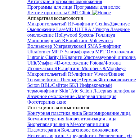
Авторские протоколы омоложения
Программы для лица
Программы для волос
Летние протоколы GMTClinic
Аппаратная косметология
Микроигольчатый RF-лифтинг Genius/Джениус
Омоложение LaseMD ULTRA / Ультра
Лазерное
омоложение Hollywood Spectra/ Голливуд
Монополярный RF-лифтинг Volnewmer/
Волньюмер
Ультразвуковой SMAS-лифтинг
Ultraformer MPT/ Ультраформер MPT
Омоложение
Lutronic Clarity II/Кларити
Ультразвуковой липолиз
Ulfit/Ульфит
4D-омоложение Fotona/Фотона
Игольчатый RF-лифтинг Morpheus 8/Морфеус
Микроигольчатый Rf-лифтинг Vivace/Виваче
Термолифтинг Thermage/Термаж
Фотоомоложение
Sciton BBL/Сайтон ББЛ
Инфракрасный
термолифтинг Skin Tyte Sciton
Лазерная шлифовка
Лазерное омоложение
Лазерная эпиляция
Фототерапия акне
Инъекционная косметология
Контурная пластика лица
Биоармирование лица
Ботулинотерапия
Биоревитализация лица
Биорепарация лица
Мезотерапия лица
Плазмотерапия
Коллагеновое омоложение
Нитевой лифтинг / тредлифтинг
Увеличение губ