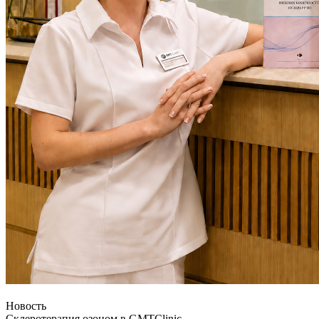
Новость
Склеротерапия озоном в GMTClinic