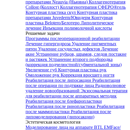
препаратами Neauvia (Ньювиа)
Коллагенотерапия
Collost (Коллост)
Коллагенотерапия СФЕРО®гель
Контурная пластика скул
Контурная пластика
препаратами Juvederm/Ювидерм
Контурная
пластика Belotero/Белотеро
Липолитическое
лечение
Инъекции полимолочной кислоты
Решаемые задачи
Программы послеоперационной реабилитации
Лечение гипергидроза
Удаление пигментных
пятен
Удаление сосудистых дефектов
Лечение
акне
Устранение рубцов, шрамов, следов постакне
и растяжек
Устранение второго подбородка
(коррекция подчелюстной/субментальной зоны)
Увеличение губ
Контурная пластика рук
Омоложение рук
Коррекция вросшего ногтя
Реабилитация после липосакции
Реабилитация
после операции по подтяжке лица
Радиоволновое
удаление новообразований
Экзосомальная терапия
для реабилитации после аппаратных методик
Реабилитация после блефаропластики
Реабилитация после ринопластики
Реабилитация
после маммопластики
Реабилитация после
липомоделирования (липосакции)
Эстетическая косметология
Моделирование лица на аппарате BTL EMFace/