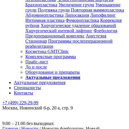
Брахиопластика
Увеличение груди
Уменьшение
груди
Подтяжка груди
Повторная маммопластика
Абдоминопластика
Липосакция
Липофилинг
Интимная пластика
Феморопластика
Коррекция
рубцов
Хирургическое удаление образований
Хирургический нитевой лифтинг
Флебология
Предоперационный комплекс
Анестезия
Стационар
Программы послеоперационной
реабилитации
Косметика GMTClinic
Комплексные программы
Прайс-лист
До и после
Оборудование и препараты
Актуальные предложения
Актуальные предложения
Специалисты
Контакты
+7 (499) 229-29-99
Москва
,
Новинский б-р, 20 а, стр. 9
9:00 – 21:00 без выходных
Главная
/
Новости
/
Новости флебологии. Новый