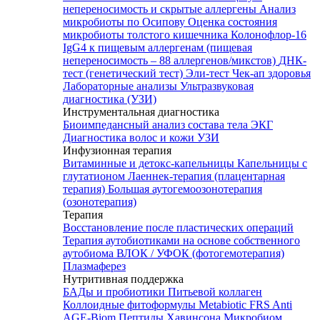
непереносимость и скрытые аллергены
Анализ
микробиоты по Осипову
Оценка состояния
микробиоты толстого кишечника Колонофлор-16
IgG4 к пищевым аллергенам (пищевая
непереносимость – 88 аллергенов/микстов)
ДНК-
тест (генетический тест)
Эли-тест
Чек-ап здоровья
Лабораторные анализы
Ультразвуковая
диагностика (УЗИ)
Инструментальная диагностика
Биоимпедансный анализ состава тела
ЭКГ
Диагностика волос и кожи
УЗИ
Инфузионная терапия
Витаминные и детокс-капельницы
Капельницы с
глутатионом
Лаеннек-терапия (плацентарная
терапия)
Большая аутогемоозонотерапия
(озонотерапия)
Терапия
Восстановление после пластических операций
Терапия аутобиотиками на основе собственного
аутобиома
ВЛОК / УФОК (фотогемотерапия)
Плазмаферез
Нутритивная поддержка
БАДы и пробиотики
Питьевой коллаген
Коллоидные фитоформулы
Metabiotic FRS
Anti
AGE-Biom
Пептиды Хавинсона
Микробиом