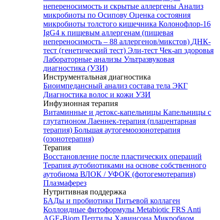
непереносимость и скрытые аллергены
Анализ
микробиоты по Осипову
Оценка состояния
микробиоты толстого кишечника Колонофлор-16
IgG4 к пищевым аллергенам (пищевая
непереносимость – 88 аллергенов/микстов)
ДНК-
тест (генетический тест)
Эли-тест
Чек-ап здоровья
Лабораторные анализы
Ультразвуковая
диагностика (УЗИ)
Инструментальная диагностика
Биоимпедансный анализ состава тела
ЭКГ
Диагностика волос и кожи
УЗИ
Инфузионная терапия
Витаминные и детокс-капельницы
Капельницы с
глутатионом
Лаеннек-терапия (плацентарная
терапия)
Большая аутогемоозонотерапия
(озонотерапия)
Терапия
Восстановление после пластических операций
Терапия аутобиотиками на основе собственного
аутобиома
ВЛОК / УФОК (фотогемотерапия)
Плазмаферез
Нутритивная поддержка
БАДы и пробиотики
Питьевой коллаген
Коллоидные фитоформулы
Metabiotic FRS
Anti
AGE-Biom
Пептиды Хавинсона
Микробиом