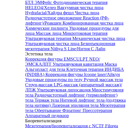
БТЛ ЭМФейс
Фотодинамическая терапия
HELEO4/Хелео
Вакуумная чистка лица
Hydrafacial/Хайдра фешл
Чистка лица
Радиочастотное омоложение Reaction (РФ-
лифтинг)/Реакшен
Комбинированная чистка лица
Химические пилинги
Уходовые процедуры для
лица
Массаж лица
Микротоковая терапия
Ультразвуковая терапия
Механическая чистка лица
Ультразвуковая чистка лица
Безинъекционная
мезотерапия Nithya S Line/Нития С Лайн
Эстетика тела
Коррекция фигуры EMSCULPT NEO/
ЭМСКАЛПТ
Ультразвуковая кавитация
Маска
Альгопласт для тела
Клеточная терапия ИНДИБА
(INDIBA)
Коррекция фигуры Icoone laser/Айкун
Уходовые процедуры по телу
Ручной массаж тела
Стоун-массаж
LPG-массаж (аппаратный массаж)/
ЛПЖ
Ультразвуковая липосакция
Миостимуляция
тела
Радиочастотный лифтинг (термолифтинг)
тела
Термаж тела
Нитевой лифтинг тела (подтяжка
тела нитями)
Лазерная эпиляция тела
Мезотерапия
тела
Обертывание
Флоатинг
Прессотерапия
Аппаратный педикюр
Биоревитализация
Мезотерапия/биоревитализация с NCTF Filorga