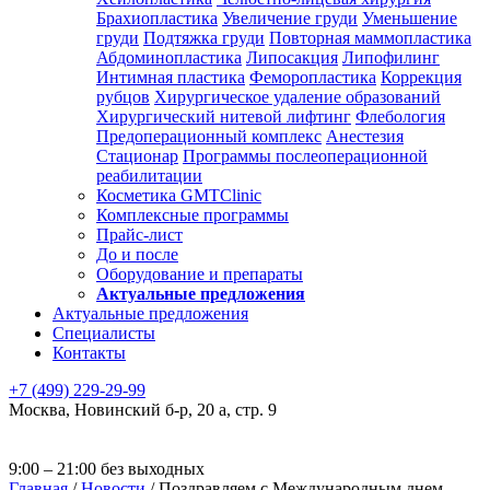
Брахиопластика
Увеличение груди
Уменьшение
груди
Подтяжка груди
Повторная маммопластика
Абдоминопластика
Липосакция
Липофилинг
Интимная пластика
Феморопластика
Коррекция
рубцов
Хирургическое удаление образований
Хирургический нитевой лифтинг
Флебология
Предоперационный комплекс
Анестезия
Стационар
Программы послеоперационной
реабилитации
Косметика GMTClinic
Комплексные программы
Прайс-лист
До и после
Оборудование и препараты
Актуальные предложения
Актуальные предложения
Специалисты
Контакты
+7 (499) 229-29-99
Москва
,
Новинский б-р, 20 а, стр. 9
9:00 – 21:00 без выходных
Главная
/
Новости
/
Поздравляем с Международным днем