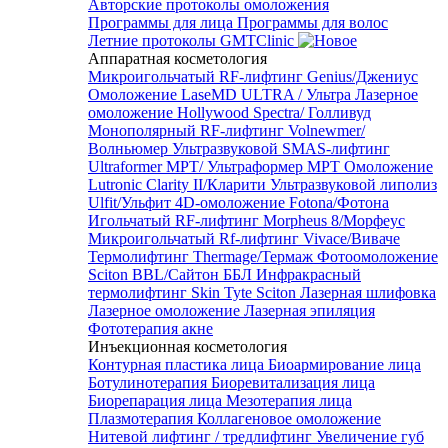
Авторские протоколы омоложения
Программы для лица
Программы для волос
Летние протоколы GMTClinic
Аппаратная косметология
Микроигольчатый RF-лифтинг Genius/Джениус
Омоложение LaseMD ULTRA / Ультра
Лазерное
омоложение Hollywood Spectra/ Голливуд
Монополярный RF-лифтинг Volnewmer/
Волньюмер
Ультразвуковой SMAS-лифтинг
Ultraformer MPT/ Ультраформер MPT
Омоложение
Lutronic Clarity II/Кларити
Ультразвуковой липолиз
Ulfit/Ульфит
4D-омоложение Fotona/Фотона
Игольчатый RF-лифтинг Morpheus 8/Морфеус
Микроигольчатый Rf-лифтинг Vivace/Виваче
Термолифтинг Thermage/Термаж
Фотоомоложение
Sciton BBL/Сайтон ББЛ
Инфракрасный
термолифтинг Skin Tyte Sciton
Лазерная шлифовка
Лазерное омоложение
Лазерная эпиляция
Фототерапия акне
Инъекционная косметология
Контурная пластика лица
Биоармирование лица
Ботулинотерапия
Биоревитализация лица
Биорепарация лица
Мезотерапия лица
Плазмотерапия
Коллагеновое омоложение
Нитевой лифтинг / тредлифтинг
Увеличение губ