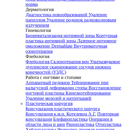
норма
Дерматология
Диагностика новообразований
Удаление
папиллом
Удаление родинок радиоволновым
излучением
Гинекология
Биоревитализация интимной зоны
Контурная
пластика интимной зоны
Лазерное интимное
омоложение Dermablate
Внутриматочная
озонотерапия
Флебология
Флебология
Склеротерапия вен
Ультразвуковое
дуплексное сканирование сосудов нижних
конечностей (УЗДС)
Работа с ногтями и стопами
Аппаратный педикюр
Тейпирование при
вальгусной деформации стопы
Восстановление
ногтевой пластины
Кинезиотейпирование
Удаление мозолей и натоптышей
Пластическая хирургия
Консультация пластического хирурга
Консультация к.м.н. Котелевца А.Г.
Повторная
консультация
Блефаропластика
Операции в
области лица и шеи
Ринопластика
Отопластика
Хейлопластика
Челюстно-лицевая хирургия