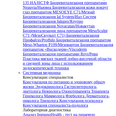
135 HA/НСТФ
Биоревитализация препаратами
Neauvia/Ньювеа
Биоревитализация кожи вокруг
глаз препаратом MESOEYE C71/Мезоай
Биоревитализация Ial System/Иал Систем
Биоревитализация Jalupro/Ялупро
Биоревитализация Novacutan/Новакутан
Биоревитализация лица препаратом MesoSculpt
C71 (МезоСкульпт С71)
Биоревитализация
Профайло/Profhilo
Биоревитализация препаратом
Meso-Wharton P199/Мезовартон
Биоревитализация
препаратом «Вискодерм»/Viscoderm
Биоревитализация препаратами Revi/Реви
Пластика мягких тканей лобно-височной области
и средней зоны лица с использованием
эндоскопической техники
Системная медицина
Консультации специалистов
Консультация по питанию и здоровому образу
жизни
Эндокринолога
Гастроэнтеролога-
диетолога
Невролога
Озонотерапевта
Терапевта
Гинеколога
Маммолога
Флеболога
Дерматолога-
онколога
Трихолога
Консультация психолога
Консультация специалиста-подолога
Лабораторная диагностика
Анализ ImmunoHealth - тест на пищевую