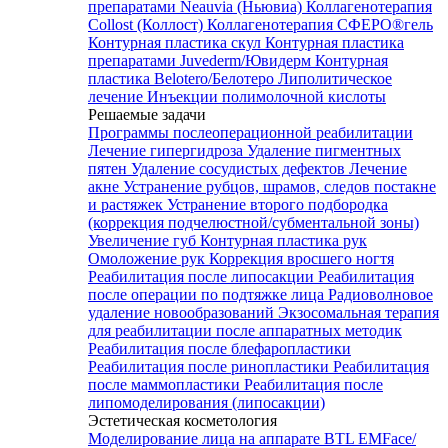
препаратами Neauvia (Ньювиа)
Коллагенотерапия
Collost (Коллост)
Коллагенотерапия СФЕРО®гель
Контурная пластика скул
Контурная пластика
препаратами Juvederm/Ювидерм
Контурная
пластика Belotero/Белотеро
Липолитическое
лечение
Инъекции полимолочной кислоты
Решаемые задачи
Программы послеоперационной реабилитации
Лечение гипергидроза
Удаление пигментных
пятен
Удаление сосудистых дефектов
Лечение
акне
Устранение рубцов, шрамов, следов постакне
и растяжек
Устранение второго подбородка
(коррекция подчелюстной/субментальной зоны)
Увеличение губ
Контурная пластика рук
Омоложение рук
Коррекция вросшего ногтя
Реабилитация после липосакции
Реабилитация
после операции по подтяжке лица
Радиоволновое
удаление новообразований
Экзосомальная терапия
для реабилитации после аппаратных методик
Реабилитация после блефаропластики
Реабилитация после ринопластики
Реабилитация
после маммопластики
Реабилитация после
липомоделирования (липосакции)
Эстетическая косметология
Моделирование лица на аппарате BTL EMFace/