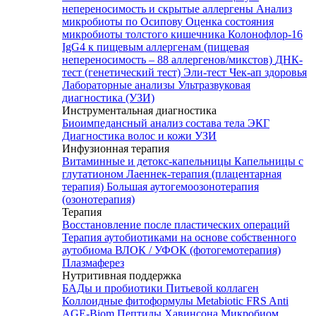
непереносимость и скрытые аллергены
Анализ
микробиоты по Осипову
Оценка состояния
микробиоты толстого кишечника Колонофлор-16
IgG4 к пищевым аллергенам (пищевая
непереносимость – 88 аллергенов/микстов)
ДНК-
тест (генетический тест)
Эли-тест
Чек-ап здоровья
Лабораторные анализы
Ультразвуковая
диагностика (УЗИ)
Инструментальная диагностика
Биоимпедансный анализ состава тела
ЭКГ
Диагностика волос и кожи
УЗИ
Инфузионная терапия
Витаминные и детокс-капельницы
Капельницы с
глутатионом
Лаеннек-терапия (плацентарная
терапия)
Большая аутогемоозонотерапия
(озонотерапия)
Терапия
Восстановление после пластических операций
Терапия аутобиотиками на основе собственного
аутобиома
ВЛОК / УФОК (фотогемотерапия)
Плазмаферез
Нутритивная поддержка
БАДы и пробиотики
Питьевой коллаген
Коллоидные фитоформулы
Metabiotic FRS
Anti
AGE-Biom
Пептиды Хавинсона
Микробиом