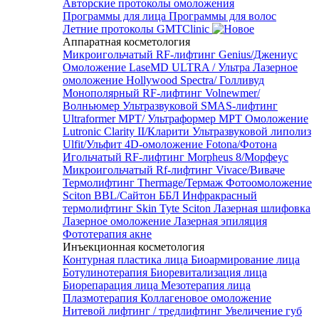
Авторские протоколы омоложения
Программы для лица
Программы для волос
Летние протоколы GMTClinic
Аппаратная косметология
Микроигольчатый RF-лифтинг Genius/Джениус
Омоложение LaseMD ULTRA / Ультра
Лазерное
омоложение Hollywood Spectra/ Голливуд
Монополярный RF-лифтинг Volnewmer/
Волньюмер
Ультразвуковой SMAS-лифтинг
Ultraformer MPT/ Ультраформер MPT
Омоложение
Lutronic Clarity II/Кларити
Ультразвуковой липолиз
Ulfit/Ульфит
4D-омоложение Fotona/Фотона
Игольчатый RF-лифтинг Morpheus 8/Морфеус
Микроигольчатый Rf-лифтинг Vivace/Виваче
Термолифтинг Thermage/Термаж
Фотоомоложение
Sciton BBL/Сайтон ББЛ
Инфракрасный
термолифтинг Skin Tyte Sciton
Лазерная шлифовка
Лазерное омоложение
Лазерная эпиляция
Фототерапия акне
Инъекционная косметология
Контурная пластика лица
Биоармирование лица
Ботулинотерапия
Биоревитализация лица
Биорепарация лица
Мезотерапия лица
Плазмотерапия
Коллагеновое омоложение
Нитевой лифтинг / тредлифтинг
Увеличение губ