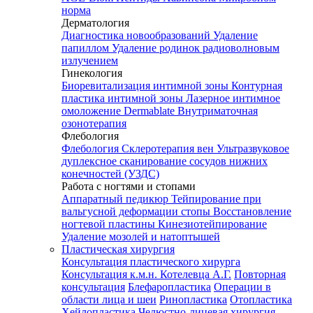
норма
Дерматология
Диагностика новообразований
Удаление
папиллом
Удаление родинок радиоволновым
излучением
Гинекология
Биоревитализация интимной зоны
Контурная
пластика интимной зоны
Лазерное интимное
омоложение Dermablate
Внутриматочная
озонотерапия
Флебология
Флебология
Склеротерапия вен
Ультразвуковое
дуплексное сканирование сосудов нижних
конечностей (УЗДС)
Работа с ногтями и стопами
Аппаратный педикюр
Тейпирование при
вальгусной деформации стопы
Восстановление
ногтевой пластины
Кинезиотейпирование
Удаление мозолей и натоптышей
Пластическая хирургия
Консультация пластического хирурга
Консультация к.м.н. Котелевца А.Г.
Повторная
консультация
Блефаропластика
Операции в
области лица и шеи
Ринопластика
Отопластика
Хейлопластика
Челюстно-лицевая хирургия