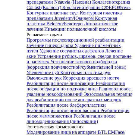
препаратами Neauvia (Ньювиа)
Коллагенотерапия
Collost (Коллост)
Коллагенотерапия СФЕРО®гель
Контурная пластика скул
Контурная пластика
препаратами Juvederm/Ювидерм
Контурная
пластика Belotero/Белотеро
Липолитическое
лечение
Инъекции полимолочной кислоты
Решаемые задачи
Программы послеоперационной реабилитации
Лечение гипергидроза
Удаление пигментных
пятен
Удаление сосудистых дефектов
Лечение
акне
Устранение рубцов, шрамов, следов постакне
и растяжек
Устранение второго подбородка
(коррекция подчелюстной/субментальной зоны)
Увеличение губ
Контурная пластика рук
Омоложение рук
Коррекция вросшего ногтя
Реабилитация после липосакции
Реабилитация
после операции по подтяжке лица
Радиоволновое
удаление новообразований
Экзосомальная терапия
для реабилитации после аппаратных методик
Реабилитация после блефаропластики
Реабилитация после ринопластики
Реабилитация
после маммопластики
Реабилитация после
липомоделирования (липосакции)
Эстетическая косметология
Моделирование лица на аппарате BTL EMFace/