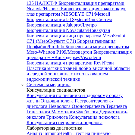
135 HA/НСТФ
Биоревитализация препаратами
Neauvia/Ньювеа
Биоревитализация кожи вокруг
глаз препаратом MESOEYE C71/Мезоай
Биоревитализация Ial System/Иал Систем
Биоревитализация Jalupro/Ялупро
Биоревитализация Novacutan/Новакутан
Биоревитализация лица препаратом MesoSculpt
C71 (МезоСкульпт С71)
Биоревитализация
Профайло/Profhilo
Биоревитализация препаратом
Meso-Wharton P199/Мезовартон
Биоревитализация
препаратом «Вискодерм»/Viscoderm
Биоревитализация препаратами Revi/Реви
Пластика мягких тканей лобно-височной области
и средней зоны лица с использованием
эндоскопической техники
Системная медицина
Консультации специалистов
Консультация по питанию и здоровому образу
жизни
Эндокринолога
Гастроэнтеролога-
диетолога
Невролога
Озонотерапевта
Терапевта
Гинеколога
Маммолога
Флеболога
Дерматолога-
онколога
Трихолога
Консультация психолога
Консультация специалиста-подолога
Лабораторная диагностика
Анализ ImmunoHealth - тест на пищевую