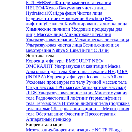
БТЛ ЭМФейс
Фотодинамическая терапия
HELEO4/Хелео
Вакуумная чистка лица
Hydrafacial/Хайдра фешл
Чистка лица
Радиочастотное омоложение Reaction (РФ-
лифтинг)/Реакшен
Комбинированная чистка лица
Химические пилинги
Уходовые процедуры для
лица
Массаж лица
Микротоковая терапия
Ультразвуковая терапия
Механическая чистка лица
Ультразвуковая чистка лица
Безинъекционная
мезотерапия Nithya S Line/Нития С Лайн
Эстетика тела
Коррекция фигуры EMSCULPT NEO/
ЭМСКАЛПТ
Ультразвуковая кавитация
Маска
Альгопласт для тела
Клеточная терапия ИНДИБА
(INDIBA)
Коррекция фигуры Icoone laser/Айкун
Уходовые процедуры по телу
Ручной массаж тела
Стоун-массаж
LPG-массаж (аппаратный массаж)/
ЛПЖ
Ультразвуковая липосакция
Миостимуляция
тела
Радиочастотный лифтинг (термолифтинг)
тела
Термаж тела
Нитевой лифтинг тела (подтяжка
тела нитями)
Лазерная эпиляция тела
Мезотерапия
тела
Обертывание
Флоатинг
Прессотерапия
Аппаратный педикюр
Биоревитализация
Мезотерапия/биоревитализация с NCTF Filorga