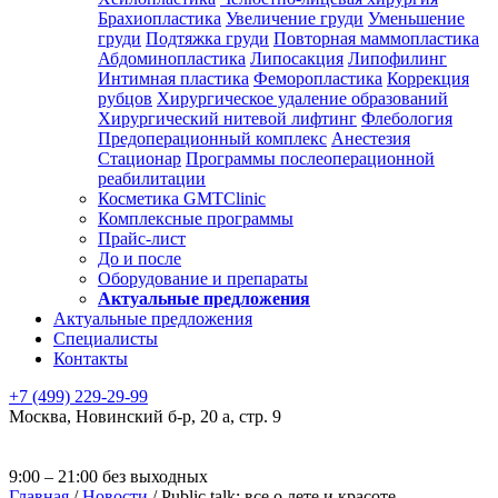
Брахиопластика
Увеличение груди
Уменьшение
груди
Подтяжка груди
Повторная маммопластика
Абдоминопластика
Липосакция
Липофилинг
Интимная пластика
Феморопластика
Коррекция
рубцов
Хирургическое удаление образований
Хирургический нитевой лифтинг
Флебология
Предоперационный комплекс
Анестезия
Стационар
Программы послеоперационной
реабилитации
Косметика GMTClinic
Комплексные программы
Прайс-лист
До и после
Оборудование и препараты
Актуальные предложения
Актуальные предложения
Специалисты
Контакты
+7 (499) 229-29-99
Москва
,
Новинский б-р, 20 а, стр. 9
9:00 – 21:00 без выходных
Главная
/
Новости
/
Public talk: все о лете и красоте