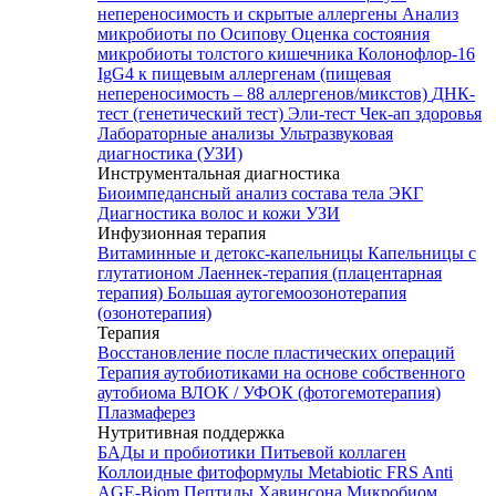
непереносимость и скрытые аллергены
Анализ
микробиоты по Осипову
Оценка состояния
микробиоты толстого кишечника Колонофлор-16
IgG4 к пищевым аллергенам (пищевая
непереносимость – 88 аллергенов/микстов)
ДНК-
тест (генетический тест)
Эли-тест
Чек-ап здоровья
Лабораторные анализы
Ультразвуковая
диагностика (УЗИ)
Инструментальная диагностика
Биоимпедансный анализ состава тела
ЭКГ
Диагностика волос и кожи
УЗИ
Инфузионная терапия
Витаминные и детокс-капельницы
Капельницы с
глутатионом
Лаеннек-терапия (плацентарная
терапия)
Большая аутогемоозонотерапия
(озонотерапия)
Терапия
Восстановление после пластических операций
Терапия аутобиотиками на основе собственного
аутобиома
ВЛОК / УФОК (фотогемотерапия)
Плазмаферез
Нутритивная поддержка
БАДы и пробиотики
Питьевой коллаген
Коллоидные фитоформулы
Metabiotic FRS
Anti
AGE-Biom
Пептиды Хавинсона
Микробиом