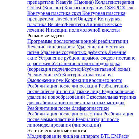
препаратами Neauvia (Ньювиа)
Коллагенотерапия
Collost (Коллост)
Коллагенотерапия СФЕРО®гель
Контурная пластика скул
Контурная пластика
препаратами Juvederm/Ювидерм
Контурная
пластика Belotero/Белотеро
Липолитическое
лечение
Инъекции полимолочной кислоты
Решаемые задачи
Программы послеоперационной реабилитации
Лечение гипергидроза
Удаление пигментных
пятен
Удаление сосудистых дефектов
Лечение
акне
Устранение рубцов, шрамов, следов постакне
и растяжек
Устранение второго подбородка
(коррекция подчелюстной/субментальной зоны)
Увеличение губ
Контурная пластика рук
Омоложение рук
Коррекция вросшего ногтя
Реабилитация после липосакции
Реабилитация
после операции по подтяжке лица
Радиоволновое
удаление новообразований
Экзосомальная терапия
для реабилитации после аппаратных методик
Реабилитация после блефаропластики
Реабилитация после ринопластики
Реабилитация
после маммопластики
Реабилитация после
липомоделирования (липосакции)
Эстетическая косметология
Моделирование лица на аппарате BTL EMFace/