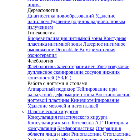
норма
Дерматология
Диагностика новообразований
Удаление
папиллом
Удаление родинок радиоволновым
излучением
Гинекология
Биоревитализация интимной зоны
Контурная
пластика интимной зоны
Лазерное интимное
омоложение Dermablate
Внутриматочная
озонотерапия
Флебология
Флебология
Склеротерапия вен
Ультразвуковое
дуплексное сканирование сосудов нижних
конечностей (УЗДС)
Работа с ногтями и стопами
Аппаратный педикюр
Тейпирование при
вальгусной деформации стопы
Восстановление
ногтевой пластины
Кинезиотейпирование
Удаление мозолей и натоптышей
Пластическая хирургия
Консультация пластического хирурга
Консультация к.м.н. Котелевца А.Г.
Повторная
консультация
Блефаропластика
Операции в
области лица и шеи
Ринопластика
Отопластика
Хейлопластика
Челюстно-лицевая хирургия