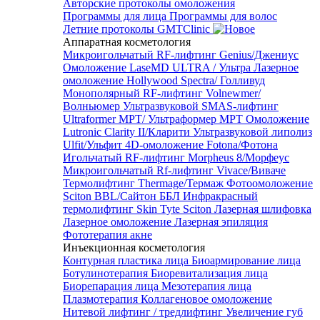
Авторские протоколы омоложения
Программы для лица
Программы для волос
Летние протоколы GMTClinic
Аппаратная косметология
Микроигольчатый RF-лифтинг Genius/Джениус
Омоложение LaseMD ULTRA / Ультра
Лазерное
омоложение Hollywood Spectra/ Голливуд
Монополярный RF-лифтинг Volnewmer/
Волньюмер
Ультразвуковой SMAS-лифтинг
Ultraformer MPT/ Ультраформер MPT
Омоложение
Lutronic Clarity II/Кларити
Ультразвуковой липолиз
Ulfit/Ульфит
4D-омоложение Fotona/Фотона
Игольчатый RF-лифтинг Morpheus 8/Морфеус
Микроигольчатый Rf-лифтинг Vivace/Виваче
Термолифтинг Thermage/Термаж
Фотоомоложение
Sciton BBL/Сайтон ББЛ
Инфракрасный
термолифтинг Skin Tyte Sciton
Лазерная шлифовка
Лазерное омоложение
Лазерная эпиляция
Фототерапия акне
Инъекционная косметология
Контурная пластика лица
Биоармирование лица
Ботулинотерапия
Биоревитализация лица
Биорепарация лица
Мезотерапия лица
Плазмотерапия
Коллагеновое омоложение
Нитевой лифтинг / тредлифтинг
Увеличение губ