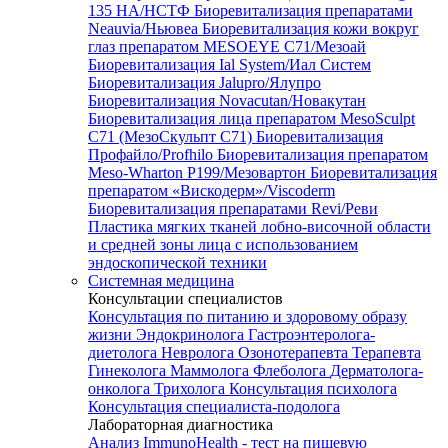
135 HA/НСТФ
Биоревитализация препаратами
Neauvia/Ньювеа
Биоревитализация кожи вокруг
глаз препаратом MESOEYE C71/Мезоай
Биоревитализация Ial System/Иал Систем
Биоревитализация Jalupro/Ялупро
Биоревитализация Novacutan/Новакутан
Биоревитализация лица препаратом MesoSculpt
C71 (МезоСкульпт С71)
Биоревитализация
Профайло/Profhilo
Биоревитализация препаратом
Meso-Wharton P199/Мезовартон
Биоревитализация
препаратом «Вискодерм»/Viscoderm
Биоревитализация препаратами Revi/Реви
Пластика мягких тканей лобно-височной области
и средней зоны лица с использованием
эндоскопической техники
Системная медицина
Консультации специалистов
Консультация по питанию и здоровому образу
жизни
Эндокринолога
Гастроэнтеролога-
диетолога
Невролога
Озонотерапевта
Терапевта
Гинеколога
Маммолога
Флеболога
Дерматолога-
онколога
Трихолога
Консультация психолога
Консультация специалиста-подолога
Лабораторная диагностика
Анализ ImmunoHealth - тест на пищевую