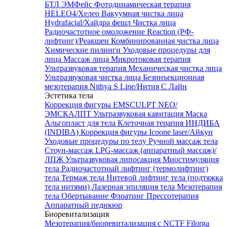
БТЛ ЭМФейс
Фотодинамическая терапия
HELEO4/Хелео
Вакуумная чистка лица
Hydrafacial/Хайдра фешл
Чистка лица
Радиочастотное омоложение Reaction (РФ-
лифтинг)/Реакшен
Комбинированная чистка лица
Химические пилинги
Уходовые процедуры для
лица
Массаж лица
Микротоковая терапия
Ультразвуковая терапия
Механическая чистка лица
Ультразвуковая чистка лица
Безинъекционная
мезотерапия Nithya S Line/Нития С Лайн
Эстетика тела
Коррекция фигуры EMSCULPT NEO/
ЭМСКАЛПТ
Ультразвуковая кавитация
Маска
Альгопласт для тела
Клеточная терапия ИНДИБА
(INDIBA)
Коррекция фигуры Icoone laser/Айкун
Уходовые процедуры по телу
Ручной массаж тела
Стоун-массаж
LPG-массаж (аппаратный массаж)/
ЛПЖ
Ультразвуковая липосакция
Миостимуляция
тела
Радиочастотный лифтинг (термолифтинг)
тела
Термаж тела
Нитевой лифтинг тела (подтяжка
тела нитями)
Лазерная эпиляция тела
Мезотерапия
тела
Обертывание
Флоатинг
Прессотерапия
Аппаратный педикюр
Биоревитализация
Мезотерапия/биоревитализация с NCTF Filorga