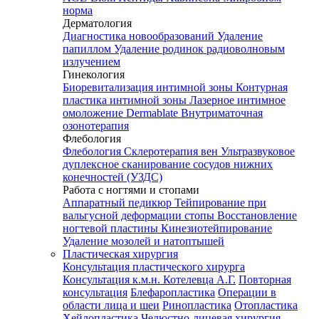
норма
Дерматология
Диагностика новообразований
Удаление
папиллом
Удаление родинок радиоволновым
излучением
Гинекология
Биоревитализация интимной зоны
Контурная
пластика интимной зоны
Лазерное интимное
омоложение Dermablate
Внутриматочная
озонотерапия
Флебология
Флебология
Склеротерапия вен
Ультразвуковое
дуплексное сканирование сосудов нижних
конечностей (УЗДС)
Работа с ногтями и стопами
Аппаратный педикюр
Тейпирование при
вальгусной деформации стопы
Восстановление
ногтевой пластины
Кинезиотейпирование
Удаление мозолей и натоптышей
Пластическая хирургия
Консультация пластического хирурга
Консультация к.м.н. Котелевца А.Г.
Повторная
консультация
Блефаропластика
Операции в
области лица и шеи
Ринопластика
Отопластика
Хейлопластика
Челюстно-лицевая хирургия