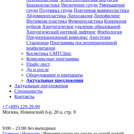
Брахиопластика
Увеличение груди
Уменьшение
груди
Подтяжка груди
Повторная маммопластика
Абдоминопластика
Липосакция
Липофилинг
Интимная пластика
Феморопластика
Коррекция
рубцов
Хирургическое удаление образований
Хирургический нитевой лифтинг
Флебология
Предоперационный комплекс
Анестезия
Стационар
Программы послеоперационной
реабилитации
Косметика GMTClinic
Комплексные программы
Прайс-лист
До и после
Оборудование и препараты
Актуальные предложения
Актуальные предложения
Специалисты
Контакты
+7 (499) 229-29-99
Москва
,
Новинский б-р, 20 а, стр. 9
9:00 – 21:00 без выходных
Главная
/
Новости
/
Рекомендации по уходу за сухой кожей