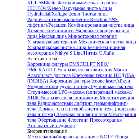
БТЛ ЭМФейс
Фотодинамическая терапия
HELEO4/Хелео
Вакуумная чистка лица
Hydrafacial/Хайдра фешл
Чистка лица
Радиочастотное омоложение Reaction (РФ-
лифтинг)/Реакшен
Комбинированная чистка лица
Химические пилинги
Уходовые процедуры для
лица
Массаж лица
Микротоковая терапия
Ультразвуковая терапия
Механическая чистка лица
Ультразвуковая чистка лица
Безинъекционная
мезотерапия Nithya S Line/Нития С Лайн
Эстетика тела
Коррекция фигуры EMSCULPT NEO/
ЭМСКАЛПТ
Ультразвуковая кавитация
Маска
Альгопласт для тела
Клеточная терапия ИНДИБА
(INDIBA)
Коррекция фигуры Icoone laser/Айкун
Уходовые процедуры по телу
Ручной массаж тела
Стоун-массаж
LPG-массаж (аппаратный массаж)/
ЛПЖ
Ультразвуковая липосакция
Миостимуляция
тела
Радиочастотный лифтинг (термолифтинг)
тела
Термаж тела
Нитевой лифтинг тела (подтяжка
тела нитями)
Лазерная эпиляция тела
Мезотерапия
тела
Обертывание
Флоатинг
Прессотерапия
Аппаратный педикюр
Биоревитализация
Мезотерапия/биоревитализация с NCTF Filorga