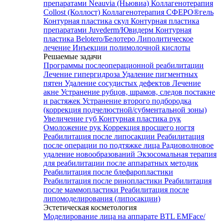
препаратами Neauvia (Ньювиа)
Коллагенотерапия
Collost (Коллост)
Коллагенотерапия СФЕРО®гель
Контурная пластика скул
Контурная пластика
препаратами Juvederm/Ювидерм
Контурная
пластика Belotero/Белотеро
Липолитическое
лечение
Инъекции полимолочной кислоты
Решаемые задачи
Программы послеоперационной реабилитации
Лечение гипергидроза
Удаление пигментных
пятен
Удаление сосудистых дефектов
Лечение
акне
Устранение рубцов, шрамов, следов постакне
и растяжек
Устранение второго подбородка
(коррекция подчелюстной/субментальной зоны)
Увеличение губ
Контурная пластика рук
Омоложение рук
Коррекция вросшего ногтя
Реабилитация после липосакции
Реабилитация
после операции по подтяжке лица
Радиоволновое
удаление новообразований
Экзосомальная терапия
для реабилитации после аппаратных методик
Реабилитация после блефаропластики
Реабилитация после ринопластики
Реабилитация
после маммопластики
Реабилитация после
липомоделирования (липосакции)
Эстетическая косметология
Моделирование лица на аппарате BTL EMFace/