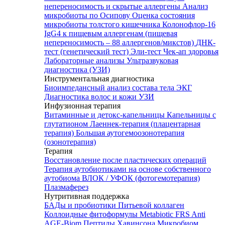
непереносимость и скрытые аллергены
Анализ
микробиоты по Осипову
Оценка состояния
микробиоты толстого кишечника Колонофлор-16
IgG4 к пищевым аллергенам (пищевая
непереносимость – 88 аллергенов/микстов)
ДНК-
тест (генетический тест)
Эли-тест
Чек-ап здоровья
Лабораторные анализы
Ультразвуковая
диагностика (УЗИ)
Инструментальная диагностика
Биоимпедансный анализ состава тела
ЭКГ
Диагностика волос и кожи
УЗИ
Инфузионная терапия
Витаминные и детокс-капельницы
Капельницы с
глутатионом
Лаеннек-терапия (плацентарная
терапия)
Большая аутогемоозонотерапия
(озонотерапия)
Терапия
Восстановление после пластических операций
Терапия аутобиотиками на основе собственного
аутобиома
ВЛОК / УФОК (фотогемотерапия)
Плазмаферез
Нутритивная поддержка
БАДы и пробиотики
Питьевой коллаген
Коллоидные фитоформулы
Metabiotic FRS
Anti
AGE-Biom
Пептиды Хавинсона
Микробиом