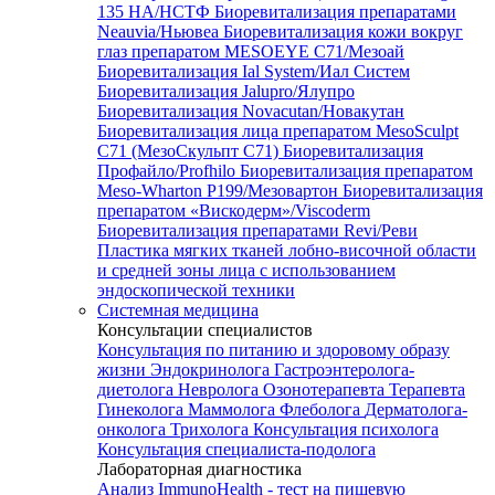
135 HA/НСТФ
Биоревитализация препаратами
Neauvia/Ньювеа
Биоревитализация кожи вокруг
глаз препаратом MESOEYE C71/Мезоай
Биоревитализация Ial System/Иал Систем
Биоревитализация Jalupro/Ялупро
Биоревитализация Novacutan/Новакутан
Биоревитализация лица препаратом MesoSculpt
C71 (МезоСкульпт С71)
Биоревитализация
Профайло/Profhilo
Биоревитализация препаратом
Meso-Wharton P199/Мезовартон
Биоревитализация
препаратом «Вискодерм»/Viscoderm
Биоревитализация препаратами Revi/Реви
Пластика мягких тканей лобно-височной области
и средней зоны лица с использованием
эндоскопической техники
Системная медицина
Консультации специалистов
Консультация по питанию и здоровому образу
жизни
Эндокринолога
Гастроэнтеролога-
диетолога
Невролога
Озонотерапевта
Терапевта
Гинеколога
Маммолога
Флеболога
Дерматолога-
онколога
Трихолога
Консультация психолога
Консультация специалиста-подолога
Лабораторная диагностика
Анализ ImmunoHealth - тест на пищевую