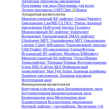
Авторские протоколы омоложения
Программы для лица
Программы для волос
Летние протоколы GMTClinic
Аппаратная косметология
Микроигольчатый RF-лифтинг Genius/Джениус
Омоложение LaseMD ULTRA / Ультра
Лазерное
омоложение Hollywood Spectra/ Голливуд
Монополярный RF-лифтинг Volnewmer/
Волньюмер
Ультразвуковой SMAS-лифтинг
Ultraformer MPT/ Ультраформер MPT
Омоложение
Lutronic Clarity II/Кларити
Ультразвуковой липолиз
Ulfit/Ульфит
4D-омоложение Fotona/Фотона
Игольчатый RF-лифтинг Morpheus 8/Морфеус
Микроигольчатый Rf-лифтинг Vivace/Виваче
Термолифтинг Thermage/Термаж
Фотоомоложение
Sciton BBL/Сайтон ББЛ
Инфракрасный
термолифтинг Skin Tyte Sciton
Лазерная шлифовка
Лазерное омоложение
Лазерная эпиляция
Фототерапия акне
Инъекционная косметология
Контурная пластика лица
Биоармирование лица
Ботулинотерапия
Биоревитализация лица
Биорепарация лица
Мезотерапия лица
Плазмотерапия
Коллагеновое омоложение
Нитевой лифтинг / тредлифтинг
Увеличение губ