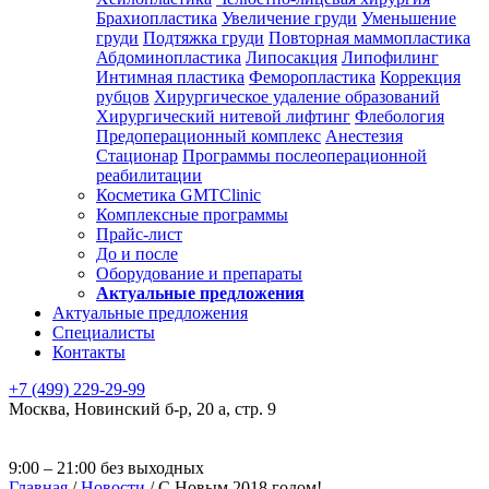
Брахиопластика
Увеличение груди
Уменьшение
груди
Подтяжка груди
Повторная маммопластика
Абдоминопластика
Липосакция
Липофилинг
Интимная пластика
Феморопластика
Коррекция
рубцов
Хирургическое удаление образований
Хирургический нитевой лифтинг
Флебология
Предоперационный комплекс
Анестезия
Стационар
Программы послеоперационной
реабилитации
Косметика GMTClinic
Комплексные программы
Прайс-лист
До и после
Оборудование и препараты
Актуальные предложения
Актуальные предложения
Специалисты
Контакты
+7 (499) 229-29-99
Москва
,
Новинский б-р, 20 а, стр. 9
9:00 – 21:00 без выходных
Главная
/
Новости
/
С Новым 2018 годом!