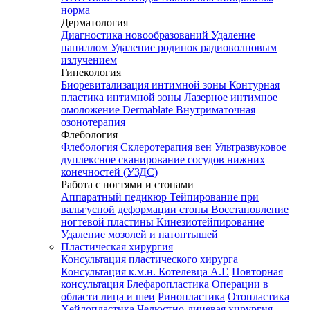
норма
Дерматология
Диагностика новообразований
Удаление
папиллом
Удаление родинок радиоволновым
излучением
Гинекология
Биоревитализация интимной зоны
Контурная
пластика интимной зоны
Лазерное интимное
омоложение Dermablate
Внутриматочная
озонотерапия
Флебология
Флебология
Склеротерапия вен
Ультразвуковое
дуплексное сканирование сосудов нижних
конечностей (УЗДС)
Работа с ногтями и стопами
Аппаратный педикюр
Тейпирование при
вальгусной деформации стопы
Восстановление
ногтевой пластины
Кинезиотейпирование
Удаление мозолей и натоптышей
Пластическая хирургия
Консультация пластического хирурга
Консультация к.м.н. Котелевца А.Г.
Повторная
консультация
Блефаропластика
Операции в
области лица и шеи
Ринопластика
Отопластика
Хейлопластика
Челюстно-лицевая хирургия