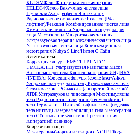
БТЛ ЭМФейс
Фотодинамическая терапия
HELEO4/Хелео
Вакуумная чистка лица
Hydrafacial/Хайдра фешл
Чистка лица
Радиочастотное омоложение Reaction (РФ-
лифтинг)/Реакшен
Комбинированная чистка лица
Химические пилинги
Уходовые процедуры для
лица
Массаж лица
Микротоковая терапия
Ультразвуковая терапия
Механическая чистка лица
Ультразвуковая чистка лица
Безинъекционная
мезотерапия Nithya S Line/Нития С Лайн
Эстетика тела
Коррекция фигуры EMSCULPT NEO/
ЭМСКАЛПТ
Ультразвуковая кавитация
Маска
Альгопласт для тела
Клеточная терапия ИНДИБА
(INDIBA)
Коррекция фигуры Icoone laser/Айкун
Уходовые процедуры по телу
Ручной массаж тела
Стоун-массаж
LPG-массаж (аппаратный массаж)/
ЛПЖ
Ультразвуковая липосакция
Миостимуляция
тела
Радиочастотный лифтинг (термолифтинг)
тела
Термаж тела
Нитевой лифтинг тела (подтяжка
тела нитями)
Лазерная эпиляция тела
Мезотерапия
тела
Обертывание
Флоатинг
Прессотерапия
Аппаратный педикюр
Биоревитализация
Мезотерапия/биоревитализация с NCTF Filorga