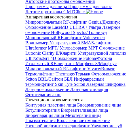
Авторские протоколы омоложения
Программы для лица
Программы для волос
Летние протоколы GMTClinic
Аппаратная косметология
Микроигольчатый RF-лифтинг Genius/Джениус
Омоложение LaseMD ULTRA / Ультра
Лазерное
омоложение Hollywood Spectra/ Голливуд
Монополярный RF-лифтинг Volnewmer/
Волньюмер
Ультразвуковой SMAS-лифтинг
Ultraformer MPT/ Ультраформер MPT
Омоложение
Lutronic Clarity II/Кларити
Ультразвуковой липолиз
Ulfit/Ульфит
4D-омоложение Fotona/Фотона
Игольчатый RF-лифтинг Morpheus 8/Морфеус
Микроигольчатый Rf-лифтинг Vivace/Виваче
Термолифтинг Thermage/Термаж
Фотоомоложение
Sciton BBL/Сайтон ББЛ
Инфракрасный
термолифтинг Skin Tyte Sciton
Лазерная шлифовка
Лазерное омоложение
Лазерная эпиляция
Фототерапия акне
Инъекционная косметология
Контурная пластика лица
Биоармирование лица
Ботулинотерапия
Биоревитализация лица
Биорепарация лица
Мезотерапия лица
Плазмотерапия
Коллагеновое омоложение
Нитевой лифтинг / тредлифтинг
Увеличение губ