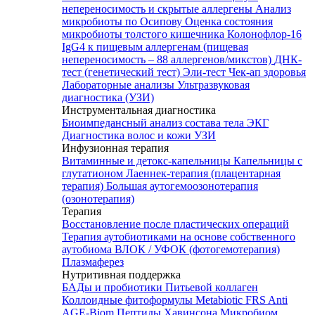
непереносимость и скрытые аллергены
Анализ
микробиоты по Осипову
Оценка состояния
микробиоты толстого кишечника Колонофлор-16
IgG4 к пищевым аллергенам (пищевая
непереносимость – 88 аллергенов/микстов)
ДНК-
тест (генетический тест)
Эли-тест
Чек-ап здоровья
Лабораторные анализы
Ультразвуковая
диагностика (УЗИ)
Инструментальная диагностика
Биоимпедансный анализ состава тела
ЭКГ
Диагностика волос и кожи
УЗИ
Инфузионная терапия
Витаминные и детокс-капельницы
Капельницы с
глутатионом
Лаеннек-терапия (плацентарная
терапия)
Большая аутогемоозонотерапия
(озонотерапия)
Терапия
Восстановление после пластических операций
Терапия аутобиотиками на основе собственного
аутобиома
ВЛОК / УФОК (фотогемотерапия)
Плазмаферез
Нутритивная поддержка
БАДы и пробиотики
Питьевой коллаген
Коллоидные фитоформулы
Metabiotic FRS
Anti
AGE-Biom
Пептиды Хавинсона
Микробиом