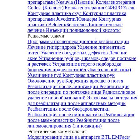
препаратами Neauvia (Ньювиа)
Коллагенотерапия
Collost (Коллост)
Коллагенотерапия СФЕРО®гель
Контурная пластика скул
Контурная пластика
препаратами Juvederm/Ювидерм
Контурная
пластика Belotero/Белотеро
Липолитическое
лечение
Инъекции полимолочной кислоты
Решаемые задачи
Программы послеоперационной реабилитации
Лечение гипергидроза
Удаление пигментных
пятен
Удаление сосудистых дефектов
Лечение
акне
Устранение рубцов, шрамов, следов постакне
и растяжек
Устранение второго подбородка
(коррекция подчелюстной/субментальной зоны)
Увеличение губ
Контурная пластика рук
Омоложение рук
Коррекция вросшего ногтя
Реабилитация после липосакции
Реабилитация
после операции по подтяжке лица
Радиоволновое
удаление новообразований
Экзосомальная терапия
для реабилитации после аппаратных методик
Реабилитация после блефаропластики
Реабилитация после ринопластики
Реабилитация
после маммопластики
Реабилитация после
липомоделирования (липосакции)
Эстетическая косметология
Моделирование лица на аппарате BTL EMFace/