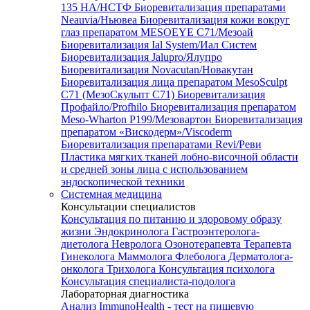
135 HA/НСТФ
Биоревитализация препаратами
Neauvia/Ньювеа
Биоревитализация кожи вокруг
глаз препаратом MESOEYE C71/Мезоай
Биоревитализация Ial System/Иал Систем
Биоревитализация Jalupro/Ялупро
Биоревитализация Novacutan/Новакутан
Биоревитализация лица препаратом MesoSculpt
C71 (МезоСкульпт С71)
Биоревитализация
Профайло/Profhilo
Биоревитализация препаратом
Meso-Wharton P199/Мезовартон
Биоревитализация
препаратом «Вискодерм»/Viscoderm
Биоревитализация препаратами Revi/Реви
Пластика мягких тканей лобно-височной области
и средней зоны лица с использованием
эндоскопической техники
Системная медицина
Консультации специалистов
Консультация по питанию и здоровому образу
жизни
Эндокринолога
Гастроэнтеролога-
диетолога
Невролога
Озонотерапевта
Терапевта
Гинеколога
Маммолога
Флеболога
Дерматолога-
онколога
Трихолога
Консультация психолога
Консультация специалиста-подолога
Лабораторная диагностика
Анализ ImmunoHealth - тест на пищевую