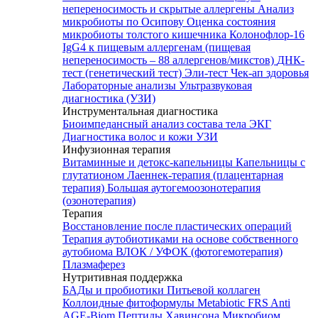
непереносимость и скрытые аллергены
Анализ
микробиоты по Осипову
Оценка состояния
микробиоты толстого кишечника Колонофлор-16
IgG4 к пищевым аллергенам (пищевая
непереносимость – 88 аллергенов/микстов)
ДНК-
тест (генетический тест)
Эли-тест
Чек-ап здоровья
Лабораторные анализы
Ультразвуковая
диагностика (УЗИ)
Инструментальная диагностика
Биоимпедансный анализ состава тела
ЭКГ
Диагностика волос и кожи
УЗИ
Инфузионная терапия
Витаминные и детокс-капельницы
Капельницы с
глутатионом
Лаеннек-терапия (плацентарная
терапия)
Большая аутогемоозонотерапия
(озонотерапия)
Терапия
Восстановление после пластических операций
Терапия аутобиотиками на основе собственного
аутобиома
ВЛОК / УФОК (фотогемотерапия)
Плазмаферез
Нутритивная поддержка
БАДы и пробиотики
Питьевой коллаген
Коллоидные фитоформулы
Metabiotic FRS
Anti
AGE-Biom
Пептиды Хавинсона
Микробиом