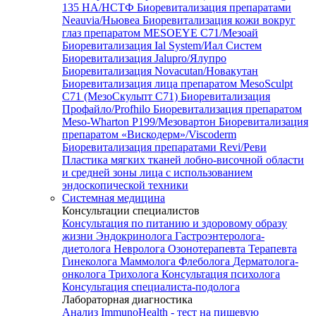
135 HA/НСТФ
Биоревитализация препаратами
Neauvia/Ньювеа
Биоревитализация кожи вокруг
глаз препаратом MESOEYE C71/Мезоай
Биоревитализация Ial System/Иал Систем
Биоревитализация Jalupro/Ялупро
Биоревитализация Novacutan/Новакутан
Биоревитализация лица препаратом MesoSculpt
C71 (МезоСкульпт С71)
Биоревитализация
Профайло/Profhilo
Биоревитализация препаратом
Meso-Wharton P199/Мезовартон
Биоревитализация
препаратом «Вискодерм»/Viscoderm
Биоревитализация препаратами Revi/Реви
Пластика мягких тканей лобно-височной области
и средней зоны лица с использованием
эндоскопической техники
Системная медицина
Консультации специалистов
Консультация по питанию и здоровому образу
жизни
Эндокринолога
Гастроэнтеролога-
диетолога
Невролога
Озонотерапевта
Терапевта
Гинеколога
Маммолога
Флеболога
Дерматолога-
онколога
Трихолога
Консультация психолога
Консультация специалиста-подолога
Лабораторная диагностика
Анализ ImmunoHealth - тест на пищевую