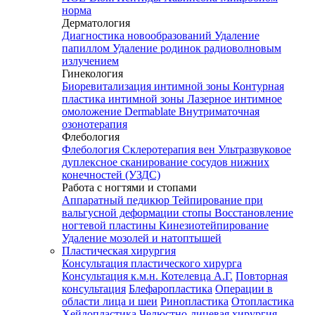
норма
Дерматология
Диагностика новообразований
Удаление
папиллом
Удаление родинок радиоволновым
излучением
Гинекология
Биоревитализация интимной зоны
Контурная
пластика интимной зоны
Лазерное интимное
омоложение Dermablate
Внутриматочная
озонотерапия
Флебология
Флебология
Склеротерапия вен
Ультразвуковое
дуплексное сканирование сосудов нижних
конечностей (УЗДС)
Работа с ногтями и стопами
Аппаратный педикюр
Тейпирование при
вальгусной деформации стопы
Восстановление
ногтевой пластины
Кинезиотейпирование
Удаление мозолей и натоптышей
Пластическая хирургия
Консультация пластического хирурга
Консультация к.м.н. Котелевца А.Г.
Повторная
консультация
Блефаропластика
Операции в
области лица и шеи
Ринопластика
Отопластика
Хейлопластика
Челюстно-лицевая хирургия