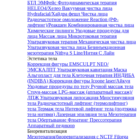
БТЛ ЭМФейс
Фотодинамическая терапия
HELEO4/Хелео
Вакуумная чистка лица
Hydrafacial/Хайдра фешл
Чистка лица
Радиочастотное омоложение Reaction (РФ-
лифтинг)/Реакшен
Комбинированная чистка лица
Химические пилинги
Уходовые процедуры для
лица
Массаж лица
Микротоковая терапия
Ультразвуковая терапия
Механическая чистка лица
Ультразвуковая чистка лица
Безинъекционная
мезотерапия Nithya S Line/Нития С Лайн
Эстетика тела
Коррекция фигуры EMSCULPT NEO/
ЭМСКАЛПТ
Ультразвуковая кавитация
Маска
Альгопласт для тела
Клеточная терапия ИНДИБА
(INDIBA)
Коррекция фигуры Icoone laser/Айкун
Уходовые процедуры по телу
Ручной массаж тела
Стоун-массаж
LPG-массаж (аппаратный массаж)/
ЛПЖ
Ультразвуковая липосакция
Миостимуляция
тела
Радиочастотный лифтинг (термолифтинг)
тела
Термаж тела
Нитевой лифтинг тела (подтяжка
тела нитями)
Лазерная эпиляция тела
Мезотерапия
тела
Обертывание
Флоатинг
Прессотерапия
Аппаратный педикюр
Биоревитализация
Мезотерапия/биоревитализация с NCTF Filorga