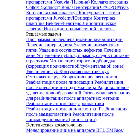
препаратами Neauvia (Ньювиа)
Коллагенотерапия
Collost (Коллост)
Коллагенотерапия СФЕРО®гель
Контурная пластика скул
Контурная пластика
препаратами Juvederm/Ювидерм
Контурная
пластика Belotero/Белотеро
Липолитическое
лечение
Инъекции полимолочной кислоты
Решаемые задачи
Программы послеоперационной реабилитации
Лечение гипергидроза
Удаление пигментных
пятен
Удаление сосудистых дефектов
Лечение
акне
Устранение рубцов, шрамов, следов постакне
и растяжек
Устранение второго подбородка
(коррекция подчелюстной/субментальной зоны)
Увеличение губ
Контурная пластика рук
Омоложение рук
Коррекция вросшего ногтя
Реабилитация после липосакции
Реабилитация
после операции по подтяжке лица
Радиоволновое
удаление новообразований
Экзосомальная терапия
для реабилитации после аппаратных методик
Реабилитация после блефаропластики
Реабилитация после ринопластики
Реабилитация
после маммопластики
Реабилитация после
липомоделирования (липосакции)
Эстетическая косметология
Моделирование лица на аппарате BTL EMFace/