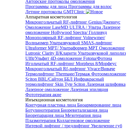
Авторские протоколы омоложения
Программы для лица
Программы для волос
Летние протоколы GMTClinic
Аппаратная косметология
Микроигольчатый RF-лифтинг Genius/Джениус
Омоложение LaseMD ULTRA / Ультра
Лазерное
омоложение Hollywood Spectra/ Голливуд
Монополярный RF-лифтинг Volnewmer/
Волньюмер
Ультразвуковой SMAS-лифтинг
Ultraformer MPT/ Ультраформер MPT
Омоложение
Lutronic Clarity II/Кларити
Ультразвуковой липолиз
Ulfit/Ульфит
4D-омоложение Fotona/Фотона
Игольчатый RF-лифтинг Morpheus 8/Морфеус
Микроигольчатый Rf-лифтинг Vivace/Виваче
Термолифтинг Thermage/Термаж
Фотоомоложение
Sciton BBL/Сайтон ББЛ
Инфракрасный
термолифтинг Skin Tyte Sciton
Лазерная шлифовка
Лазерное омоложение
Лазерная эпиляция
Фототерапия акне
Инъекционная косметология
Контурная пластика лица
Биоармирование лица
Ботулинотерапия
Биоревитализация лица
Биорепарация лица
Мезотерапия лица
Плазмотерапия
Коллагеновое омоложение
Нитевой лифтинг / тредлифтинг
Увеличение губ