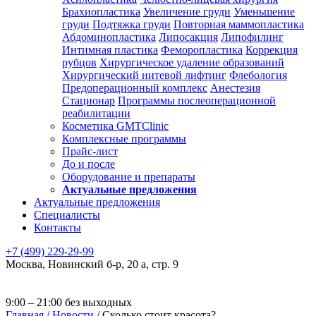
Брахиопластика
Увеличение груди
Уменьшение
груди
Подтяжка груди
Повторная маммопластика
Абдоминопластика
Липосакция
Липофилинг
Интимная пластика
Феморопластика
Коррекция
рубцов
Хирургическое удаление образований
Хирургический нитевой лифтинг
Флебология
Предоперационный комплекс
Анестезия
Стационар
Программы послеоперационной
реабилитации
Косметика GMTClinic
Комплексные программы
Прайс-лист
До и после
Оборудование и препараты
Актуальные предложения
Актуальные предложения
Специалисты
Контакты
+7 (499) 229-29-99
Москва
,
Новинский б-р, 20 а, стр. 9
9:00 – 21:00 без выходных
Главная
/
Новости
/
Сколько стоит красота?