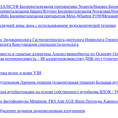
35 HA/НСТФ
Биоревитализация препаратами Neauvia/Ньювеа
Биор
оревитализация Jalupro/Ялупро
Биоревитализация Novacutan/Но
fhilo
Биоревитализация препаратом Meso-Wharton P199/Мезова
 средней зоны лица с использованием эндоскопической техники
ни
Эндокринолога
Гастроэнтеролога-диетолога
Невролога
Озоно
холога
Консультация специалиста-подолога
имость и скрытые аллергены
Анализ микробиоты по Осипову
Оц
ая непереносимость – 88 аллергенов/микстов)
ДНК-тест (генети
тика волос и кожи
УЗИ
лутатионом
Лаеннек-терапия (плацентарная терапия)
Большая аут
пия аутобиотиками на основе собственного аутобиома
ВЛОК / У
ые фитоформулы
Metabiotic FRS
Anti AGE-Biom
Пептиды Хавинс
Удаление родинок радиоволновым излучением