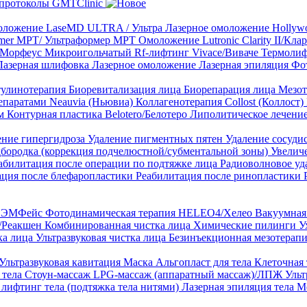
протоколы GMTClinic
ложение LaseMD ULTRA / Ультра
Лазерное омоложение Hollywo
rmer MPT/ Ультраформер MPT
Омоложение Lutronic Clarity II/Кл
8/Морфеус
Микроигольчатый Rf-лифтинг Vivace/Виваче
Термолиф
Лазерная шлифовка
Лазерное омоложение
Лазерная эпиляция
Фо
тулинотерапия
Биоревитализация лица
Биорепарация лица
Мезот
епаратами Neauvia (Ньювиа)
Коллагенотерапия Collost (Коллост)
рм
Контурная пластика Belotero/Белотеро
Липолитическое лечени
ение гипергидроза
Удаление пигментных пятен
Удаление сосуди
дбородка (коррекция подчелюстной/субментальной зоны)
Увелич
абилитация после операции по подтяжке лица
Радиоволновое уд
ация после блефаропластики
Реабилитация после ринопластики
ТЛ ЭМФейс
Фотодинамическая терапия HELEO4/Хелео
Вакуумная 
)/Реакшен
Комбинированная чистка лица
Химические пилинги
У
ка лица
Ультразвуковая чистка лица
Безинъекционная мезотерапи
Ультразвуковая кавитация
Маска Альгопласт для тела
Клеточная
 тела
Стоун-массаж
LPG-массаж (аппаратный массаж)/ЛПЖ
Ульт
лифтинг тела (подтяжка тела нитями)
Лазерная эпиляция тела
М