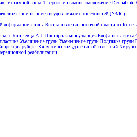
тика интимной зоны
Лазерное интимное омоложение Dermablate
лексное сканирование сосудов нижних конечностей (УЗДС)
ой деформации стопы
Восстановление ногтевой пластины
Кинез
к.м.н. Котелевца А.Г.
Повторная консультация
Блефаропластика
пластика
Увеличение груди
Уменьшение груди
Подтяжка груди
Коррекция рубцов
Хирургическое удаление образований
Хирурги
перационной реабилитации