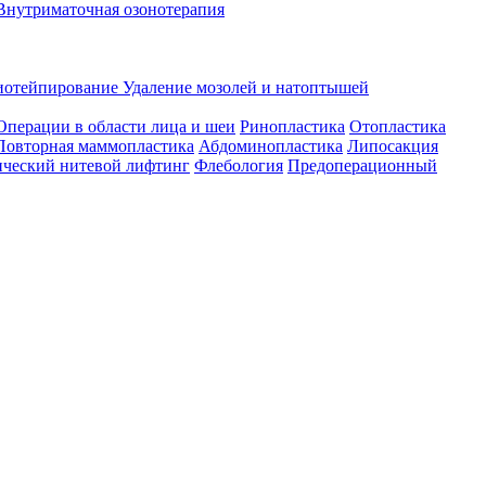
Внутриматочная озонотерапия
иотейпирование
Удаление мозолей и натоптышей
Операции в области лица и шеи
Ринопластика
Отопластика
Повторная маммопластика
Абдоминопластика
Липосакция
ческий нитевой лифтинг
Флебология
Предоперационный