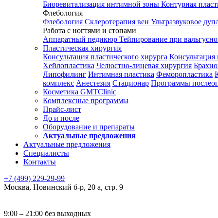
Биоревитализация интимной зоны
Контурная плас
Флебология
Флебология
Склеротерапия вен
Ультразвуковое дуп
Работа с ногтями и стопами
Аппаратный педикюр
Тейпирование при вальгусн
Пластическая хирургия
Консультация пластического хирурга
Консультация 
Хейлопластика
Челюстно-лицевая хирургия
Брахио
Липофилинг
Интимная пластика
Феморопластика
комплекс
Анестезия
Стационар
Программы послео
Косметика GMTClinic
Комплексные программы
Прайс-лист
До и после
Оборудование и препараты
Актуальные предложения
Актуальные предложения
Специалисты
Контакты
+7 (499) 229-29-99
Москва
,
Новинский б-р, 20 а, стр. 9
9:00 – 21:00 без выходных