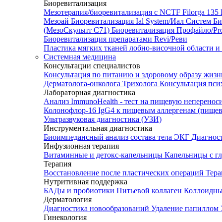
Биоревитализация
Мезотерапия/биоревитализация с NCTF Filorga 1
Мезоай
Биоревитализация Ial System/Иал Систем
Би
(МезоСкульпт С71)
Биоревитализация Профайло/Pro
Биоревитализация препаратами Revi/Реви
Пластика мягких тканей лобно-височной области и
Системная медицина
Консультации специалистов
Консультация по питанию и здоровому образу жиз
Дерматолога-онколога
Трихолога
Консультация пси
Лабораторная диагностика
Анализ ImmunoHealth - тест на пищевую неперенос
Колонофлор-16
IgG4 к пищевым аллергенам (пищев
Ультразвуковая диагностика (УЗИ)
Инструментальная диагностика
Биоимпедансный анализ состава тела
ЭКГ
Диагнос
Инфузионная терапия
Витаминные и детокс-капельницы
Капельницы с г
Терапия
Восстановление после пластических операций
Тера
Нутритивная поддержка
БАДы и пробиотики
Питьевой коллаген
Коллоидн
Дерматология
Диагностика новообразований
Удаление папиллом
Гинекология