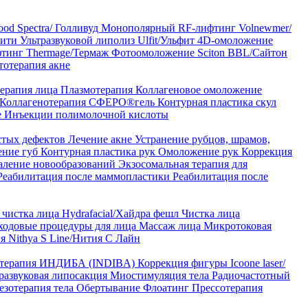
od Spectra/ Голливуд
Монополярный RF-лифтинг Volnewmer/
арити
Ультразвуковой липолиз Ulfit/Ульфит
4D-омоложение
тинг Thermage/Термаж
Фотоомоложение Sciton BBL/Сайтон
тотерапия акне
ерапия лица
Плазмотерапия
Коллагеновое омоложение
Коллагенотерапия СФЕРО®гель
Контурная пластика скул
е
Инъекции полимолочной кислоты
стых дефектов
Лечение акне
Устранение рубцов, шрамов,
ение губ
Контурная пластика рук
Омоложение рук
Коррекция
аление новообразований
Экзосомальная терапия для
Реабилитация после маммопластики
Реабилитация после
чистка лица Hydrafacial/Хайдра фешл
Чистка лица
ходовые процедуры для лица
Массаж лица
Микротоковая
я Nithya S Line/Нития С Лайн
 терапия ИНДИБА (INDIBA)
Коррекция фигуры Icoone laser/
развуковая липосакция
Миостимуляция тела
Радиочастотный
езотерапия тела
Обертывание
Флоатинг
Прессотерапия