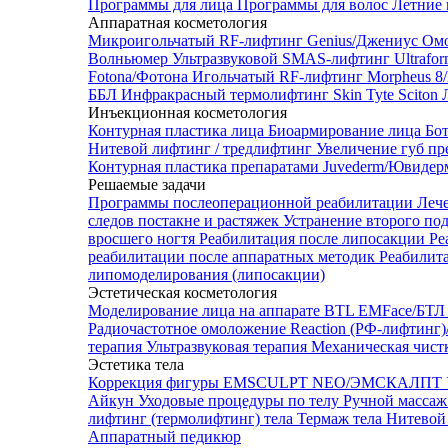
Программы для лица
Программы для волос
Летние 
Аппаратная косметология
Микроигольчатый RF-лифтинг Genius/Джениус
Омо
Волньюмер
Ультразвуковой SMAS-лифтинг Ultrafo
Fotona/Фотона
Игольчатый RF-лифтинг Morpheus 
ББЛ
Инфракрасный термолифтинг Skin Tyte Sciton
Инъекционная косметология
Контурная пластика лица
Биоармирование лица
Бо
Нитевой лифтинг / тредлифтинг
Увеличение губ пр
Контурная пластика препаратами Juvederm/Ювиде
Решаемые задачи
Программы послеоперационной реабилитации
Леч
следов постакне и растяжек
Устранение второго по
вросшего ногтя
Реабилитация после липосакции
Ре
реабилитации после аппаратных методик
Реабилит
липомоделирования (липосакции)
Эстетическая косметология
Моделирование лица на аппарате BTL EMFace/Б
Радиочастотное омоложение Reaction (РФ-лифтинг
терапия
Ультразвуковая терапия
Механическая чист
Эстетика тела
Коррекция фигуры EMSCULPT NEO/ЭМСКАЛПТ
Айкун
Уходовые процедуры по телу
Ручной массаж
лифтинг (термолифтинг) тела
Термаж тела
Нитевой 
Аппаратный педикюр