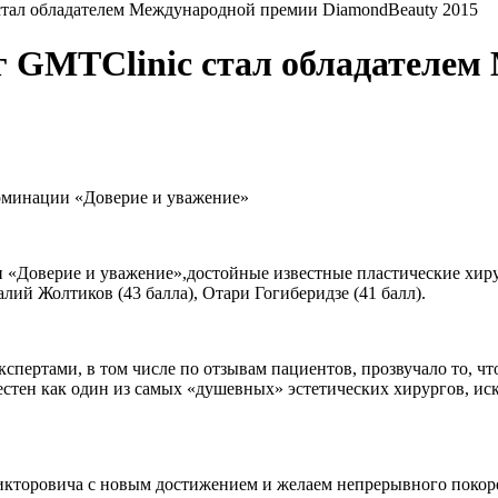
стал обладателем Международной премии DiamondBeauty 2015
г GMTClinic стал обладателем
номинации «Доверие и уважение»
и «Доверие и уважение»,достойные известные пластические хиру
лий Жолтиков (43 балла), Отари Гогиберидзе (41 балл).
ертами, в том числе по отзывам пациентов, прозвучало то, что
звестен как один из самых «душевных» эстетических хирургов, и
Викторовича с новым достижением и желаем непрерывного поко