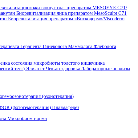
евитализация кожи вокруг глаз препаратом MESOEYE C71/
вакутан
Биоревитализация лица препаратом MesoSculpt C71
ртон
Биоревитализация препаратом «Вискодерм»/Viscoderm
терапевта
Терапевта
Гинеколога
Маммолога
Флеболога
енка состояния микробиоты толстого кишечника
ческий тест)
Эли-тест
Чек-ап здоровья
Лабораторные анализы
огемоозонотерапия (озонотерапия)
ФОК (фотогемотерапия)
Плазмаферез
она
Микробиом норма