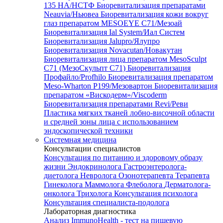
135 HA/НСТФ
Биоревитализация препаратами
Neauvia/Ньювеа
Биоревитализация кожи вокруг
глаз препаратом MESOEYE C71/Мезоай
Биоревитализация Ial System/Иал Систем
Биоревитализация Jalupro/Ялупро
Биоревитализация Novacutan/Новакутан
Биоревитализация лица препаратом MesoSculpt
C71 (МезоСкульпт С71)
Биоревитализация
Профайло/Profhilo
Биоревитализация препаратом
Meso-Wharton P199/Мезовартон
Биоревитализация
препаратом «Вискодерм»/Viscoderm
Биоревитализация препаратами Revi/Реви
Пластика мягких тканей лобно-височной области
и средней зоны лица с использованием
эндоскопической техники
Системная медицина
Консультации специалистов
Консультация по питанию и здоровому образу
жизни
Эндокринолога
Гастроэнтеролога-
диетолога
Невролога
Озонотерапевта
Терапевта
Гинеколога
Маммолога
Флеболога
Дерматолога-
онколога
Трихолога
Консультация психолога
Консультация специалиста-подолога
Лабораторная диагностика
Анализ ImmunoHealth - тест на пищевую