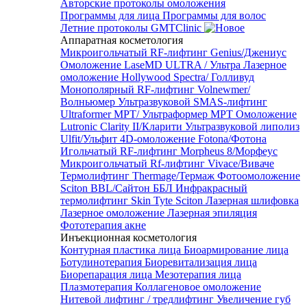
Авторские протоколы омоложения
Программы для лица
Программы для волос
Летние протоколы GMTClinic
Аппаратная косметология
Микроигольчатый RF-лифтинг Genius/Джениус
Омоложение LaseMD ULTRA / Ультра
Лазерное
омоложение Hollywood Spectra/ Голливуд
Монополярный RF-лифтинг Volnewmer/
Волньюмер
Ультразвуковой SMAS-лифтинг
Ultraformer MPT/ Ультраформер MPT
Омоложение
Lutronic Clarity II/Кларити
Ультразвуковой липолиз
Ulfit/Ульфит
4D-омоложение Fotona/Фотона
Игольчатый RF-лифтинг Morpheus 8/Морфеус
Микроигольчатый Rf-лифтинг Vivace/Виваче
Термолифтинг Thermage/Термаж
Фотоомоложение
Sciton BBL/Сайтон ББЛ
Инфракрасный
термолифтинг Skin Tyte Sciton
Лазерная шлифовка
Лазерное омоложение
Лазерная эпиляция
Фототерапия акне
Инъекционная косметология
Контурная пластика лица
Биоармирование лица
Ботулинотерапия
Биоревитализация лица
Биорепарация лица
Мезотерапия лица
Плазмотерапия
Коллагеновое омоложение
Нитевой лифтинг / тредлифтинг
Увеличение губ