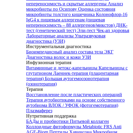
непереносимость и скрытые аллергены
Анализ
микробиоты по Осипову
Оценка состояния
микробиоты толстого кишечника Колонофлор-16
IgG4 к пищевым аллергенам (пищевая
непереносимость – 88 аллергенов/микстов)
ДНК-
тест (генетический тест)
Эли-тест
Чек-ап здоровья
Лабораторные анализы
Ультразвуковая
диагностика (УЗИ)
Инструментальная диагностика
Биоимпедансный анализ состава тела
ЭКГ
Диагностика волос и кожи
УЗИ
Инфузионная терапия
Витаминные и детокс-капельницы
Капельницы с
глутатионом
Лаеннек-терапия (плацентарная
терапия)
Большая аутогемоозонотерапия
(озонотерапия)
Терапия
Восстановление после пластических операций
Терапия аутобиотиками на основе собственного
аутобиома
ВЛОК / УФОК (фотогемотерапия)
Плазмаферез
Нутритивная поддержка
БАДы и пробиотики
Питьевой коллаген
Коллоидные фитоформулы
Metabiotic FRS
Anti
AGE-Biom
Пептиды Хавинсона
Микробиом