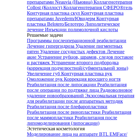
препаратами Neauvia (Ньювиа)
Коллагенотерапия
Collost (Коллост)
Коллагенотерапия СФЕРО®гель
Контурная пластика скул
Контурная пластика
препаратами Juvederm/Ювидерм
Контурная
пластика Belotero/Белотеро
Липолитическое
лечение
Инъекции полимолочной кислоты
Решаемые задачи
Программы послеоперационной реабилитации
Лечение гипергидроза
Удаление пигментных
пятен
Удаление сосудистых дефектов
Лечение
акне
Устранение рубцов, шрамов, следов постакне
и растяжек
Устранение второго подбородка
(коррекция подчелюстной/субментальной зоны)
Увеличение губ
Контурная пластика рук
Омоложение рук
Коррекция вросшего ногтя
Реабилитация после липосакции
Реабилитация
после операции по подтяжке лица
Радиоволновое
удаление новообразований
Экзосомальная терапия
для реабилитации после аппаратных методик
Реабилитация после блефаропластики
Реабилитация после ринопластики
Реабилитация
после маммопластики
Реабилитация после
липомоделирования (липосакции)
Эстетическая косметология
Моделирование лица на аппарате BTL EMFace/