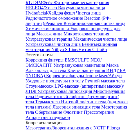
БТЛ ЭМФейс
Фотодинамическая терапия
HELEO4/Хелео
Вакуумная чистка лица
Hydrafacial/Хайдра фешл
Чистка лица
Радиочастотное омоложение Reaction (РФ-
лифтинг)/Реакшен
Комбинированная чистка лица
Химические пилинги
Уходовые процедуры для
лица
Массаж лица
Микротоковая терапия
Ультразвуковая терапия
Механическая чистка лица
Ультразвуковая чистка лица
Безинъекционная
мезотерапия Nithya S Line/Нития С Лайн
Эстетика тела
Коррекция фигуры EMSCULPT NEO/
ЭМСКАЛПТ
Ультразвуковая кавитация
Маска
Альгопласт для тела
Клеточная терапия ИНДИБА
(INDIBA)
Коррекция фигуры Icoone laser/Айкун
Уходовые процедуры по телу
Ручной массаж тела
Стоун-массаж
LPG-массаж (аппаратный массаж)/
ЛПЖ
Ультразвуковая липосакция
Миостимуляция
тела
Радиочастотный лифтинг (термолифтинг)
тела
Термаж тела
Нитевой лифтинг тела (подтяжка
тела нитями)
Лазерная эпиляция тела
Мезотерапия
тела
Обертывание
Флоатинг
Прессотерапия
Аппаратный педикюр
Биоревитализация
Мезотерапия/биоревитализация с NCTF Filorga