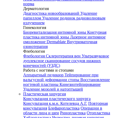
норма
Дерматология
Диагностика новообразований
Удаление
папиллом
Удаление родинок радиоволновым
излучением
Гинекология
Биоревитализация интимной зоны
Контурная
пластика интимной зоны
Лазерное интимное
омоложение Dermablate
Внутриматочная
озонотерапия
Флебология
Флебология
Склеротерапия вен
Ультразвуковое
дуплексное сканирование сосудов нижних
конечностей (УЗДС)
Работа с ногтями и стопами
Аппаратный педикюр
Тейпирование при
вальгусной деформации стопы
Восстановление
ногтевой пластины
Кинезиотейпирование
Удаление мозолей и натоптышей
Пластическая хирургия
Консультация пластического хирурга
Консультация к.м.н. Котелевца А.Г.
Повторная
консультация
Блефаропластика
Операции в
области лица и шеи
Ринопластика
Отопластика
Хейлопластика
Челюстно-лицевая хирургия