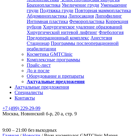
Брахиопластика
Увеличение груди
Уменьшение
груди
Подтяжка груди
Повторная маммопластика
Абдоминопластика
Липосакция
Липофилинг
Интимная пластика
Феморопластика
Коррекция
рубцов
Хирургическое удаление образований
Хирургический нитевой лифтинг
Флебология
Предоперационный комплекс
Анестезия
Стационар
Программы послеоперационной
реабилитации
Косметика GMTClinic
Комплексные программы
Прайс-лист
До и после
Оборудование и препараты
Актуальные предложения
Актуальные предложения
Специалисты
Контакты
+7 (499) 229-29-99
Москва
,
Новинский б-р, 20 а, стр. 9
9:00 – 21:00 без выходных
Главная
/
Новости
/
Врач-косметолог GMTClinic Мария