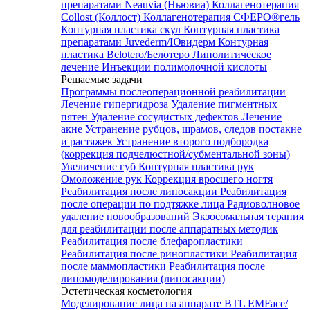
препаратами Neauvia (Ньювиа)
Коллагенотерапия
Collost (Коллост)
Коллагенотерапия СФЕРО®гель
Контурная пластика скул
Контурная пластика
препаратами Juvederm/Ювидерм
Контурная
пластика Belotero/Белотеро
Липолитическое
лечение
Инъекции полимолочной кислоты
Решаемые задачи
Программы послеоперационной реабилитации
Лечение гипергидроза
Удаление пигментных
пятен
Удаление сосудистых дефектов
Лечение
акне
Устранение рубцов, шрамов, следов постакне
и растяжек
Устранение второго подбородка
(коррекция подчелюстной/субментальной зоны)
Увеличение губ
Контурная пластика рук
Омоложение рук
Коррекция вросшего ногтя
Реабилитация после липосакции
Реабилитация
после операции по подтяжке лица
Радиоволновое
удаление новообразований
Экзосомальная терапия
для реабилитации после аппаратных методик
Реабилитация после блефаропластики
Реабилитация после ринопластики
Реабилитация
после маммопластики
Реабилитация после
липомоделирования (липосакции)
Эстетическая косметология
Моделирование лица на аппарате BTL EMFace/