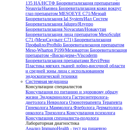
135 HA/НСТФ
Биоревитализация препаратами
Neauvia/Ньювеа
Биоревитализация кожи вокруг
глаз препаратом MESOEYE C71/Мезоай
Биоревитализация Ial System/Иал Систем
Биоревитализация Jalupro/Ялупро
Биоревитализация Novacutan/Новакутан
Биоревитализация лица препаратом MesoSculpt
C71 (МезоСкульпт С71)
Биоревитализация
Профайло/Profhilo
Биоревитализация препаратом
Meso-Wharton P199/Мезовартон
Биоревитализация
препаратом «Вискодерм»/Viscoderm
Биоревитализация препаратами Revi/Реви
Пластика мягких тканей лобно-височной области
и средней зоны лица с использованием
эндоскопической техники
Системная медицина
Консультации специалистов
Консультация по питанию и здоровому образу
жизни
Эндокринолога
Гастроэнтеролога-
диетолога
Невролога
Озонотерапевта
Терапевта
Гинеколога
Маммолога
Флеболога
Дерматолога-
онколога
Трихолога
Консультация психолога
Консультация специалиста-подолога
Лабораторная диагностика
Анализ ImmunoHealth - тест на пищевую