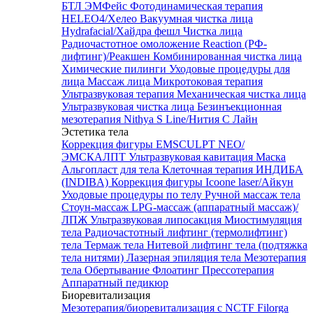
БТЛ ЭМФейс
Фотодинамическая терапия
HELEO4/Хелео
Вакуумная чистка лица
Hydrafacial/Хайдра фешл
Чистка лица
Радиочастотное омоложение Reaction (РФ-
лифтинг)/Реакшен
Комбинированная чистка лица
Химические пилинги
Уходовые процедуры для
лица
Массаж лица
Микротоковая терапия
Ультразвуковая терапия
Механическая чистка лица
Ультразвуковая чистка лица
Безинъекционная
мезотерапия Nithya S Line/Нития С Лайн
Эстетика тела
Коррекция фигуры EMSCULPT NEO/
ЭМСКАЛПТ
Ультразвуковая кавитация
Маска
Альгопласт для тела
Клеточная терапия ИНДИБА
(INDIBA)
Коррекция фигуры Icoone laser/Айкун
Уходовые процедуры по телу
Ручной массаж тела
Стоун-массаж
LPG-массаж (аппаратный массаж)/
ЛПЖ
Ультразвуковая липосакция
Миостимуляция
тела
Радиочастотный лифтинг (термолифтинг)
тела
Термаж тела
Нитевой лифтинг тела (подтяжка
тела нитями)
Лазерная эпиляция тела
Мезотерапия
тела
Обертывание
Флоатинг
Прессотерапия
Аппаратный педикюр
Биоревитализация
Мезотерапия/биоревитализация с NCTF Filorga