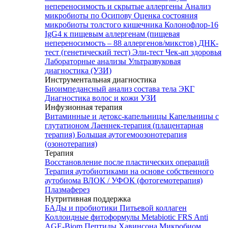
непереносимость и скрытые аллергены
Анализ
микробиоты по Осипову
Оценка состояния
микробиоты толстого кишечника Колонофлор-16
IgG4 к пищевым аллергенам (пищевая
непереносимость – 88 аллергенов/микстов)
ДНК-
тест (генетический тест)
Эли-тест
Чек-ап здоровья
Лабораторные анализы
Ультразвуковая
диагностика (УЗИ)
Инструментальная диагностика
Биоимпедансный анализ состава тела
ЭКГ
Диагностика волос и кожи
УЗИ
Инфузионная терапия
Витаминные и детокс-капельницы
Капельницы с
глутатионом
Лаеннек-терапия (плацентарная
терапия)
Большая аутогемоозонотерапия
(озонотерапия)
Терапия
Восстановление после пластических операций
Терапия аутобиотиками на основе собственного
аутобиома
ВЛОК / УФОК (фотогемотерапия)
Плазмаферез
Нутритивная поддержка
БАДы и пробиотики
Питьевой коллаген
Коллоидные фитоформулы
Metabiotic FRS
Anti
AGE-Biom
Пептиды Хавинсона
Микробиом