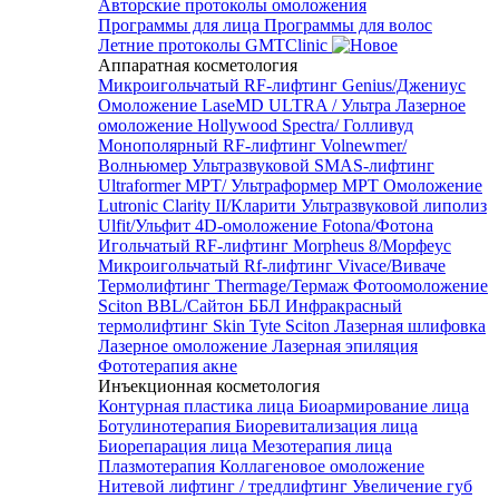
Авторские протоколы омоложения
Программы для лица
Программы для волос
Летние протоколы GMTClinic
Аппаратная косметология
Микроигольчатый RF-лифтинг Genius/Джениус
Омоложение LaseMD ULTRA / Ультра
Лазерное
омоложение Hollywood Spectra/ Голливуд
Монополярный RF-лифтинг Volnewmer/
Волньюмер
Ультразвуковой SMAS-лифтинг
Ultraformer MPT/ Ультраформер MPT
Омоложение
Lutronic Clarity II/Кларити
Ультразвуковой липолиз
Ulfit/Ульфит
4D-омоложение Fotona/Фотона
Игольчатый RF-лифтинг Morpheus 8/Морфеус
Микроигольчатый Rf-лифтинг Vivace/Виваче
Термолифтинг Thermage/Термаж
Фотоомоложение
Sciton BBL/Сайтон ББЛ
Инфракрасный
термолифтинг Skin Tyte Sciton
Лазерная шлифовка
Лазерное омоложение
Лазерная эпиляция
Фототерапия акне
Инъекционная косметология
Контурная пластика лица
Биоармирование лица
Ботулинотерапия
Биоревитализация лица
Биорепарация лица
Мезотерапия лица
Плазмотерапия
Коллагеновое омоложение
Нитевой лифтинг / тредлифтинг
Увеличение губ