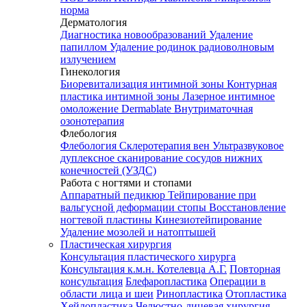
норма
Дерматология
Диагностика новообразований
Удаление
папиллом
Удаление родинок радиоволновым
излучением
Гинекология
Биоревитализация интимной зоны
Контурная
пластика интимной зоны
Лазерное интимное
омоложение Dermablate
Внутриматочная
озонотерапия
Флебология
Флебология
Склеротерапия вен
Ультразвуковое
дуплексное сканирование сосудов нижних
конечностей (УЗДС)
Работа с ногтями и стопами
Аппаратный педикюр
Тейпирование при
вальгусной деформации стопы
Восстановление
ногтевой пластины
Кинезиотейпирование
Удаление мозолей и натоптышей
Пластическая хирургия
Консультация пластического хирурга
Консультация к.м.н. Котелевца А.Г.
Повторная
консультация
Блефаропластика
Операции в
области лица и шеи
Ринопластика
Отопластика
Хейлопластика
Челюстно-лицевая хирургия