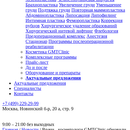
Брахиопластика
Увеличение груди
Уменьшение
груди
Подтяжка груди
Повторная маммопластика
Абдоминопластика
Липосакция
Липофилинг
Интимная пластика
Феморопластика
Коррекция
рубцов
Хирургическое удаление образований
Хирургический нитевой лифтинг
Флебология
Предоперационный комплекс
Анестезия
Стационар
Программы послеоперационной
реабилитации
Косметика GMTClinic
Комплексные программы
Прайс-лист
До и после
Оборудование и препараты
Актуальные предложения
Актуальные предложения
Специалисты
Контакты
+7 (499) 229-29-99
Москва
,
Новинский б-р, 20 а, стр. 9
9:00 – 21:00 без выходных
Главная
/
Новости
/
Врачи - косметологи GMTClinic обновили