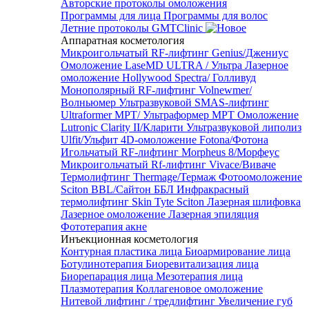
Авторские протоколы омоложения
Программы для лица
Программы для волос
Летние протоколы GMTClinic
Аппаратная косметология
Микроигольчатый RF-лифтинг Genius/Джениус
Омоложение LaseMD ULTRA / Ультра
Лазерное
омоложение Hollywood Spectra/ Голливуд
Монополярный RF-лифтинг Volnewmer/
Волньюмер
Ультразвуковой SMAS-лифтинг
Ultraformer MPT/ Ультраформер MPT
Омоложение
Lutronic Clarity II/Кларити
Ультразвуковой липолиз
Ulfit/Ульфит
4D-омоложение Fotona/Фотона
Игольчатый RF-лифтинг Morpheus 8/Морфеус
Микроигольчатый Rf-лифтинг Vivace/Виваче
Термолифтинг Thermage/Термаж
Фотоомоложение
Sciton BBL/Сайтон ББЛ
Инфракрасный
термолифтинг Skin Tyte Sciton
Лазерная шлифовка
Лазерное омоложение
Лазерная эпиляция
Фототерапия акне
Инъекционная косметология
Контурная пластика лица
Биоармирование лица
Ботулинотерапия
Биоревитализация лица
Биорепарация лица
Мезотерапия лица
Плазмотерапия
Коллагеновое омоложение
Нитевой лифтинг / тредлифтинг
Увеличение губ