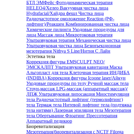
БТЛ ЭМФейс
Фотодинамическая терапия
HELEO4/Хелео
Вакуумная чистка лица
Hydrafacial/Хайдра фешл
Чистка лица
Радиочастотное омоложение Reaction (РФ-
лифтинг)/Реакшен
Комбинированная чистка лица
Химические пилинги
Уходовые процедуры для
лица
Массаж лица
Микротоковая терапия
Ультразвуковая терапия
Механическая чистка лица
Ультразвуковая чистка лица
Безинъекционная
мезотерапия Nithya S Line/Нития С Лайн
Эстетика тела
Коррекция фигуры EMSCULPT NEO/
ЭМСКАЛПТ
Ультразвуковая кавитация
Маска
Альгопласт для тела
Клеточная терапия ИНДИБА
(INDIBA)
Коррекция фигуры Icoone laser/Айкун
Уходовые процедуры по телу
Ручной массаж тела
Стоун-массаж
LPG-массаж (аппаратный массаж)/
ЛПЖ
Ультразвуковая липосакция
Миостимуляция
тела
Радиочастотный лифтинг (термолифтинг)
тела
Термаж тела
Нитевой лифтинг тела (подтяжка
тела нитями)
Лазерная эпиляция тела
Мезотерапия
тела
Обертывание
Флоатинг
Прессотерапия
Аппаратный педикюр
Биоревитализация
Мезотерапия/биоревитализация с NCTF Filorga