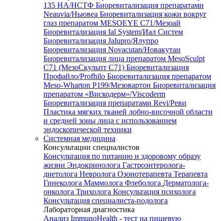
135 HA/НСТФ
Биоревитализация препаратами
Neauvia/Ньювеа
Биоревитализация кожи вокруг
глаз препаратом MESOEYE C71/Мезоай
Биоревитализация Ial System/Иал Систем
Биоревитализация Jalupro/Ялупро
Биоревитализация Novacutan/Новакутан
Биоревитализация лица препаратом MesoSculpt
C71 (МезоСкульпт С71)
Биоревитализация
Профайло/Profhilo
Биоревитализация препаратом
Meso-Wharton P199/Мезовартон
Биоревитализация
препаратом «Вискодерм»/Viscoderm
Биоревитализация препаратами Revi/Реви
Пластика мягких тканей лобно-височной области
и средней зоны лица с использованием
эндоскопической техники
Системная медицина
Консультации специалистов
Консультация по питанию и здоровому образу
жизни
Эндокринолога
Гастроэнтеролога-
диетолога
Невролога
Озонотерапевта
Терапевта
Гинеколога
Маммолога
Флеболога
Дерматолога-
онколога
Трихолога
Консультация психолога
Консультация специалиста-подолога
Лабораторная диагностика
Анализ ImmunoHealth - тест на пищевую