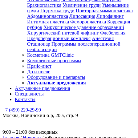
Брахиопластика
Увеличение груди
Уменьшение
груди
Подтяжка груди
Повторная маммопластика
Абдоминопластика
Липосакция
Липофилинг
Интимная пластика
Феморопластика
Коррекция
рубцов
Хирургическое удаление образований
Хирургический нитевой лифтинг
Флебология
Предоперационный комплекс
Анестезия
Стационар
Программы послеоперационной
реабилитации
Косметика GMTClinic
Комплексные программы
Прайс-лист
До и после
Оборудование и препараты
Актуальные предложения
Актуальные предложения
Специалисты
Контакты
+7 (499) 229-29-99
Москва
,
Новинский б-р, 20 а, стр. 9
9:00 – 21:00 без выходных
Главная
/
Новости
/
«Женские секреты»: топ процедур для