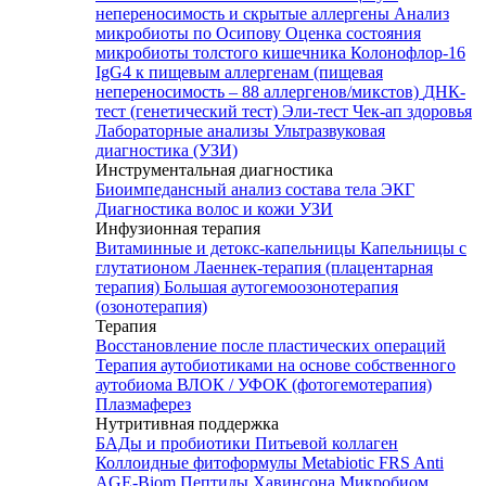
непереносимость и скрытые аллергены
Анализ
микробиоты по Осипову
Оценка состояния
микробиоты толстого кишечника Колонофлор-16
IgG4 к пищевым аллергенам (пищевая
непереносимость – 88 аллергенов/микстов)
ДНК-
тест (генетический тест)
Эли-тест
Чек-ап здоровья
Лабораторные анализы
Ультразвуковая
диагностика (УЗИ)
Инструментальная диагностика
Биоимпедансный анализ состава тела
ЭКГ
Диагностика волос и кожи
УЗИ
Инфузионная терапия
Витаминные и детокс-капельницы
Капельницы с
глутатионом
Лаеннек-терапия (плацентарная
терапия)
Большая аутогемоозонотерапия
(озонотерапия)
Терапия
Восстановление после пластических операций
Терапия аутобиотиками на основе собственного
аутобиома
ВЛОК / УФОК (фотогемотерапия)
Плазмаферез
Нутритивная поддержка
БАДы и пробиотики
Питьевой коллаген
Коллоидные фитоформулы
Metabiotic FRS
Anti
AGE-Biom
Пептиды Хавинсона
Микробиом