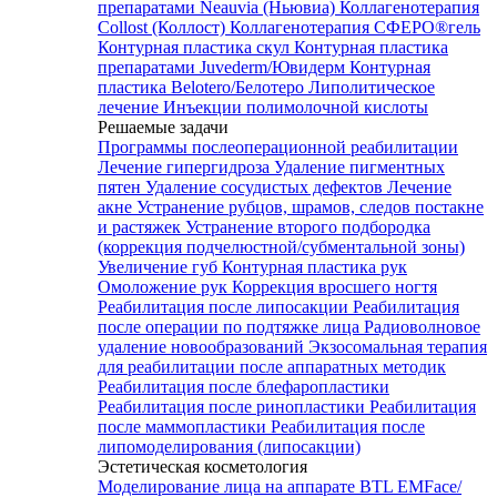
препаратами Neauvia (Ньювиа)
Коллагенотерапия
Collost (Коллост)
Коллагенотерапия СФЕРО®гель
Контурная пластика скул
Контурная пластика
препаратами Juvederm/Ювидерм
Контурная
пластика Belotero/Белотеро
Липолитическое
лечение
Инъекции полимолочной кислоты
Решаемые задачи
Программы послеоперационной реабилитации
Лечение гипергидроза
Удаление пигментных
пятен
Удаление сосудистых дефектов
Лечение
акне
Устранение рубцов, шрамов, следов постакне
и растяжек
Устранение второго подбородка
(коррекция подчелюстной/субментальной зоны)
Увеличение губ
Контурная пластика рук
Омоложение рук
Коррекция вросшего ногтя
Реабилитация после липосакции
Реабилитация
после операции по подтяжке лица
Радиоволновое
удаление новообразований
Экзосомальная терапия
для реабилитации после аппаратных методик
Реабилитация после блефаропластики
Реабилитация после ринопластики
Реабилитация
после маммопластики
Реабилитация после
липомоделирования (липосакции)
Эстетическая косметология
Моделирование лица на аппарате BTL EMFace/