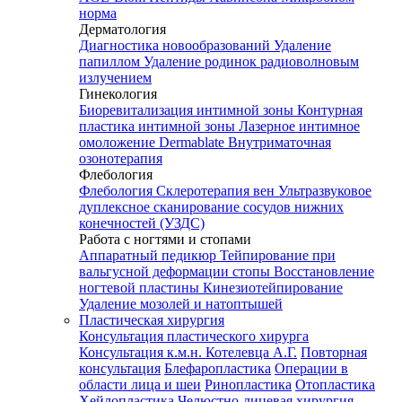
норма
Дерматология
Диагностика новообразований
Удаление
папиллом
Удаление родинок радиоволновым
излучением
Гинекология
Биоревитализация интимной зоны
Контурная
пластика интимной зоны
Лазерное интимное
омоложение Dermablate
Внутриматочная
озонотерапия
Флебология
Флебология
Склеротерапия вен
Ультразвуковое
дуплексное сканирование сосудов нижних
конечностей (УЗДС)
Работа с ногтями и стопами
Аппаратный педикюр
Тейпирование при
вальгусной деформации стопы
Восстановление
ногтевой пластины
Кинезиотейпирование
Удаление мозолей и натоптышей
Пластическая хирургия
Консультация пластического хирурга
Консультация к.м.н. Котелевца А.Г.
Повторная
консультация
Блефаропластика
Операции в
области лица и шеи
Ринопластика
Отопластика
Хейлопластика
Челюстно-лицевая хирургия