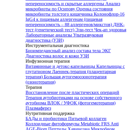
непереносимость и скрытые аллергены
Анализ
микробиоты по Осипову
Оценка состояния
микробиоты толстого кишечника Колонофлор-16
IgG4 к пищевым аллергенам (пищевая
непереносимость – 88 аллергенов/микстов)
ДНК-
тест (генетический тест)
Эли-тест
Чек-ап здоровья
Лабораторные анализы
Ультразвуковая
диагностика (УЗИ)
Инструментальная диагностика
Биоимпедансный анализ состава тела
ЭКГ
Диагностика волос и кожи
УЗИ
Инфузионная терапия
Витаминные и детокс-капельницы
Капельницы с
глутатионом
Лаеннек-терапия (плацентарная
терапия)
Большая аутогемоозонотерапия
(озонотерапия)
Терапия
Восстановление после пластических операций
Терапия аутобиотиками на основе собственного
аутобиома
ВЛОК / УФОК (фотогемотерапия)
Плазмаферез
Нутритивная поддержка
БАДы и пробиотики
Питьевой коллаген
Коллоидные фитоформулы
Metabiotic FRS
Anti
AGE-Biom
Пептиды Хавинсона
Микробиом