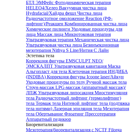
БТЛ ЭМФейс
Фотодинамическая терапия
HELEO4/Хелео
Вакуумная чистка лица
Hydrafacial/Хайдра фешл
Чистка лица
Радиочастотное омоложение Reaction (РФ-
лифтинг)/Реакшен
Комбинированная чистка лица
Химические пилинги
Уходовые процедуры для
лица
Массаж лица
Микротоковая терапия
Ультразвуковая терапия
Механическая чистка лица
Ультразвуковая чистка лица
Безинъекционная
мезотерапия Nithya S Line/Нития С Лайн
Эстетика тела
Коррекция фигуры EMSCULPT NEO/
ЭМСКАЛПТ
Ультразвуковая кавитация
Маска
Альгопласт для тела
Клеточная терапия ИНДИБА
(INDIBA)
Коррекция фигуры Icoone laser/Айкун
Уходовые процедуры по телу
Ручной массаж тела
Стоун-массаж
LPG-массаж (аппаратный массаж)/
ЛПЖ
Ультразвуковая липосакция
Миостимуляция
тела
Радиочастотный лифтинг (термолифтинг)
тела
Термаж тела
Нитевой лифтинг тела (подтяжка
тела нитями)
Лазерная эпиляция тела
Мезотерапия
тела
Обертывание
Флоатинг
Прессотерапия
Аппаратный педикюр
Биоревитализация
Мезотерапия/биоревитализация с NCTF Filorga