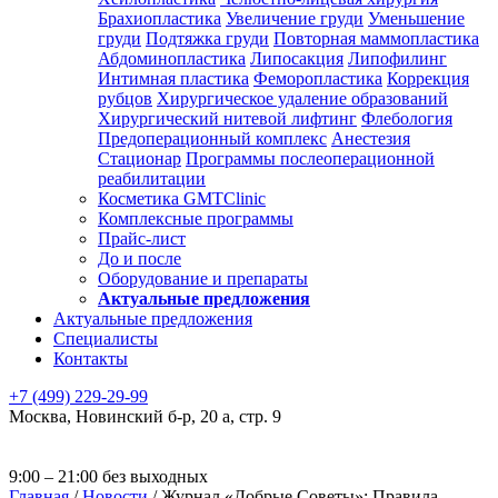
Брахиопластика
Увеличение груди
Уменьшение
груди
Подтяжка груди
Повторная маммопластика
Абдоминопластика
Липосакция
Липофилинг
Интимная пластика
Феморопластика
Коррекция
рубцов
Хирургическое удаление образований
Хирургический нитевой лифтинг
Флебология
Предоперационный комплекс
Анестезия
Стационар
Программы послеоперационной
реабилитации
Косметика GMTClinic
Комплексные программы
Прайс-лист
До и после
Оборудование и препараты
Актуальные предложения
Актуальные предложения
Специалисты
Контакты
+7 (499) 229-29-99
Москва
,
Новинский б-р, 20 а, стр. 9
9:00 – 21:00 без выходных
Главная
/
Новости
/
Журнал «Добрые Советы»: Правила