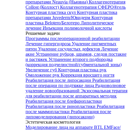
препаратами Neauvia (Ньювиа)
Коллагенотерапия
Collost (Коллост)
Коллагенотерапия СФЕРО®гель
Контурная пластика скул
Контурная пластика
препаратами Juvederm/Ювидерм
Контурная
пластика Belotero/Белотеро
Липолитическое
лечение
Инъекции полимолочной кислоты
Решаемые задачи
Программы послеоперационной реабилитации
Лечение гипергидроза
Удаление пигментных
пятен
Удаление сосудистых дефектов
Лечение
акне
Устранение рубцов, шрамов, следов постакне
и растяжек
Устранение второго подбородка
(коррекция подчелюстной/субментальной зоны)
Увеличение губ
Контурная пластика рук
Омоложение рук
Коррекция вросшего ногтя
Реабилитация после липосакции
Реабилитация
после операции по подтяжке лица
Радиоволновое
удаление новообразований
Экзосомальная терапия
для реабилитации после аппаратных методик
Реабилитация после блефаропластики
Реабилитация после ринопластики
Реабилитация
после маммопластики
Реабилитация после
липомоделирования (липосакции)
Эстетическая косметология
Моделирование лица на аппарате BTL EMFace/