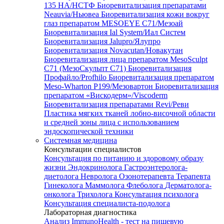
135 HA/НСТФ
Биоревитализация препаратами
Neauvia/Ньювеа
Биоревитализация кожи вокруг
глаз препаратом MESOEYE C71/Мезоай
Биоревитализация Ial System/Иал Систем
Биоревитализация Jalupro/Ялупро
Биоревитализация Novacutan/Новакутан
Биоревитализация лица препаратом MesoSculpt
C71 (МезоСкульпт С71)
Биоревитализация
Профайло/Profhilo
Биоревитализация препаратом
Meso-Wharton P199/Мезовартон
Биоревитализация
препаратом «Вискодерм»/Viscoderm
Биоревитализация препаратами Revi/Реви
Пластика мягких тканей лобно-височной области
и средней зоны лица с использованием
эндоскопической техники
Системная медицина
Консультации специалистов
Консультация по питанию и здоровому образу
жизни
Эндокринолога
Гастроэнтеролога-
диетолога
Невролога
Озонотерапевта
Терапевта
Гинеколога
Маммолога
Флеболога
Дерматолога-
онколога
Трихолога
Консультация психолога
Консультация специалиста-подолога
Лабораторная диагностика
Анализ ImmunoHealth - тест на пищевую