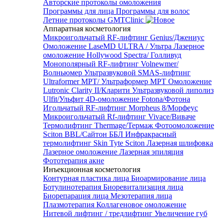
Авторские протоколы омоложения
Программы для лица
Программы для волос
Летние протоколы GMTClinic
Аппаратная косметология
Микроигольчатый RF-лифтинг Genius/Джениус
Омоложение LaseMD ULTRA / Ультра
Лазерное
омоложение Hollywood Spectra/ Голливуд
Монополярный RF-лифтинг Volnewmer/
Волньюмер
Ультразвуковой SMAS-лифтинг
Ultraformer MPT/ Ультраформер MPT
Омоложение
Lutronic Clarity II/Кларити
Ультразвуковой липолиз
Ulfit/Ульфит
4D-омоложение Fotona/Фотона
Игольчатый RF-лифтинг Morpheus 8/Морфеус
Микроигольчатый Rf-лифтинг Vivace/Виваче
Термолифтинг Thermage/Термаж
Фотоомоложение
Sciton BBL/Сайтон ББЛ
Инфракрасный
термолифтинг Skin Tyte Sciton
Лазерная шлифовка
Лазерное омоложение
Лазерная эпиляция
Фототерапия акне
Инъекционная косметология
Контурная пластика лица
Биоармирование лица
Ботулинотерапия
Биоревитализация лица
Биорепарация лица
Мезотерапия лица
Плазмотерапия
Коллагеновое омоложение
Нитевой лифтинг / тредлифтинг
Увеличение губ