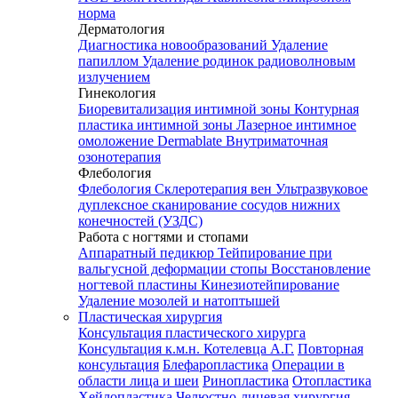
норма
Дерматология
Диагностика новообразований
Удаление
папиллом
Удаление родинок радиоволновым
излучением
Гинекология
Биоревитализация интимной зоны
Контурная
пластика интимной зоны
Лазерное интимное
омоложение Dermablate
Внутриматочная
озонотерапия
Флебология
Флебология
Склеротерапия вен
Ультразвуковое
дуплексное сканирование сосудов нижних
конечностей (УЗДС)
Работа с ногтями и стопами
Аппаратный педикюр
Тейпирование при
вальгусной деформации стопы
Восстановление
ногтевой пластины
Кинезиотейпирование
Удаление мозолей и натоптышей
Пластическая хирургия
Консультация пластического хирурга
Консультация к.м.н. Котелевца А.Г.
Повторная
консультация
Блефаропластика
Операции в
области лица и шеи
Ринопластика
Отопластика
Хейлопластика
Челюстно-лицевая хирургия