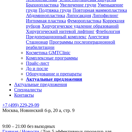
Брахиопластика
Увеличение груди
Уменьшение
груди
Подтяжка груди
Повторная маммопластика
Абдоминопластика
Липосакция
Липофилинг
Интимная пластика
Феморопластика
Коррекция
рубцов
Хирургическое удаление образований
Хирургический нитевой лифтинг
Флебология
Предоперационный комплекс
Анестезия
Стационар
Программы послеоперационной
реабилитации
Косметика GMTClinic
Комплексные программы
Прайс-лист
До и после
Оборудование и препараты
Актуальные предложения
Актуальные предложения
Специалисты
Контакты
+7 (499) 229-29-99
Москва
,
Новинский б-р, 20 а, стр. 9
9:00 – 21:00 без выходных
Главная
/
Новости
/
Топ-5 эффективных процедур для