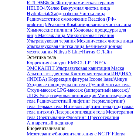
БТЛ ЭМФейс
Фотодинамическая терапия
HELEO4/Хелео
Вакуумная чистка лица
Hydrafacial/Хайдра фешл
Чистка лица
Радиочастотное омоложение Reaction (РФ-
лифтинг)/Реакшен
Комбинированная чистка лица
Химические пилинги
Уходовые процедуры для
лица
Массаж лица
Микротоковая терапия
Ультразвуковая терапия
Механическая чистка лица
Ультразвуковая чистка лица
Безинъекционная
мезотерапия Nithya S Line/Нития С Лайн
Эстетика тела
Коррекция фигуры EMSCULPT NEO/
ЭМСКАЛПТ
Ультразвуковая кавитация
Маска
Альгопласт для тела
Клеточная терапия ИНДИБА
(INDIBA)
Коррекция фигуры Icoone laser/Айкун
Уходовые процедуры по телу
Ручной массаж тела
Стоун-массаж
LPG-массаж (аппаратный массаж)/
ЛПЖ
Ультразвуковая липосакция
Миостимуляция
тела
Радиочастотный лифтинг (термолифтинг)
тела
Термаж тела
Нитевой лифтинг тела (подтяжка
тела нитями)
Лазерная эпиляция тела
Мезотерапия
тела
Обертывание
Флоатинг
Прессотерапия
Аппаратный педикюр
Биоревитализация
Мезотерапия/биоревитализация с NCTF Filorga