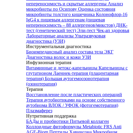
непереносимость и скрытые аллергены
Анализ
микробиоты по Осипову
Оценка состояния
микробиоты толстого кишечника Колонофлор-16
IgG4 к пищевым аллергенам (пищевая
непереносимость – 88 аллергенов/микстов)
ДНК-
тест (генетический тест)
Эли-тест
Чек-ап здоровья
Лабораторные анализы
Ультразвуковая
диагностика (УЗИ)
Инструментальная диагностика
Биоимпедансный анализ состава тела
ЭКГ
Диагностика волос и кожи
УЗИ
Инфузионная терапия
Витаминные и детокс-капельницы
Капельницы с
глутатионом
Лаеннек-терапия (плацентарная
терапия)
Большая аутогемоозонотерапия
(озонотерапия)
Терапия
Восстановление после пластических операций
Терапия аутобиотиками на основе собственного
аутобиома
ВЛОК / УФОК (фотогемотерапия)
Плазмаферез
Нутритивная поддержка
БАДы и пробиотики
Питьевой коллаген
Коллоидные фитоформулы
Metabiotic FRS
Anti
AGE-Biom
Пептиды Хавинсона
Микробиом