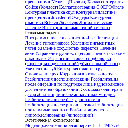
препаратами Neauvia (Ньювиа)
Коллагенотерапия
Collost (Коллост)
Коллагенотерапия СФЕРО®гель
Контурная пластика скул
Контурная пластика
препаратами Juvederm/Ювидерм
Контурная
пластика Belotero/Белотеро
Липолитическое
лечение
Инъекции полимолочной кислоты
Решаемые задачи
Программы послеоперационной реабилитации
Лечение гипергидроза
Удаление пигментных
пятен
Удаление сосудистых дефектов
Лечение
акне
Устранение рубцов, шрамов, следов постакне
и растяжек
Устранение второго подбородка
(коррекция подчелюстной/субментальной зоны)
Увеличение губ
Контурная пластика рук
Омоложение рук
Коррекция вросшего ногтя
Реабилитация после липосакции
Реабилитация
после операции по подтяжке лица
Радиоволновое
удаление новообразований
Экзосомальная терапия
для реабилитации после аппаратных методик
Реабилитация после блефаропластики
Реабилитация после ринопластики
Реабилитация
после маммопластики
Реабилитация после
липомоделирования (липосакции)
Эстетическая косметология
Моделирование лица на аппарате BTL EMFace/