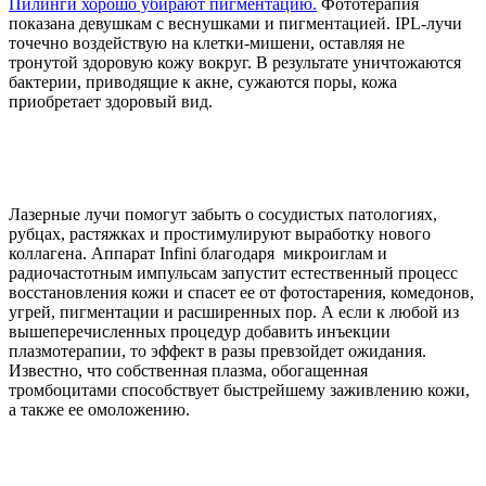
Пилинги хорошо убирают пигментацию.
Фототерапия
показана девушкам с веснушками и пигментацией. IPL-лучи
точечно воздействую на клетки-мишени, оставляя не
тронутой здоровую кожу вокруг. В результате уничтожаются
бактерии, приводящие к акне, сужаются поры, кожа
приобретает здоровый вид.
Лазерные лучи помогут забыть о сосудистых патологиях,
рубцах, растяжках и простимулируют выработку нового
коллагена. Аппарат Infini благодаря микроиглам и
радиочастотным импульсам запустит естественный процесс
восстановления кожи и спасет ее от фотостарения, комедонов,
угрей, пигментации и расширенных пор. А если к любой из
вышеперечисленных процедур добавить инъекции
плазмотерапии, то эффект в разы превзойдет ожидания.
Известно, что собственная плазма, обогащенная
тромбоцитами способствует быстрейшему заживлению кожи,
а также ее омоложению.