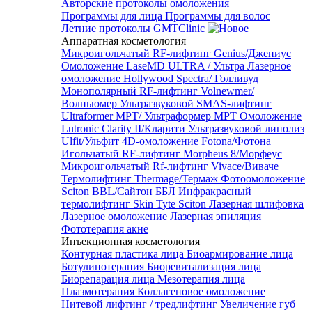
Авторские протоколы омоложения
Программы для лица
Программы для волос
Летние протоколы GMTClinic
Аппаратная косметология
Микроигольчатый RF-лифтинг Genius/Джениус
Омоложение LaseMD ULTRA / Ультра
Лазерное
омоложение Hollywood Spectra/ Голливуд
Монополярный RF-лифтинг Volnewmer/
Волньюмер
Ультразвуковой SMAS-лифтинг
Ultraformer MPT/ Ультраформер MPT
Омоложение
Lutronic Clarity II/Кларити
Ультразвуковой липолиз
Ulfit/Ульфит
4D-омоложение Fotona/Фотона
Игольчатый RF-лифтинг Morpheus 8/Морфеус
Микроигольчатый Rf-лифтинг Vivace/Виваче
Термолифтинг Thermage/Термаж
Фотоомоложение
Sciton BBL/Сайтон ББЛ
Инфракрасный
термолифтинг Skin Tyte Sciton
Лазерная шлифовка
Лазерное омоложение
Лазерная эпиляция
Фототерапия акне
Инъекционная косметология
Контурная пластика лица
Биоармирование лица
Ботулинотерапия
Биоревитализация лица
Биорепарация лица
Мезотерапия лица
Плазмотерапия
Коллагеновое омоложение
Нитевой лифтинг / тредлифтинг
Увеличение губ