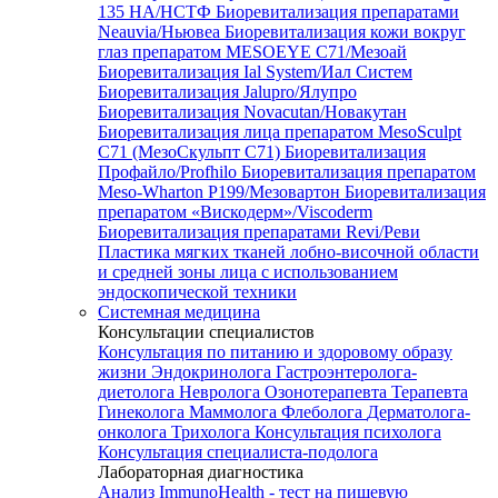
135 HA/НСТФ
Биоревитализация препаратами
Neauvia/Ньювеа
Биоревитализация кожи вокруг
глаз препаратом MESOEYE C71/Мезоай
Биоревитализация Ial System/Иал Систем
Биоревитализация Jalupro/Ялупро
Биоревитализация Novacutan/Новакутан
Биоревитализация лица препаратом MesoSculpt
C71 (МезоСкульпт С71)
Биоревитализация
Профайло/Profhilo
Биоревитализация препаратом
Meso-Wharton P199/Мезовартон
Биоревитализация
препаратом «Вискодерм»/Viscoderm
Биоревитализация препаратами Revi/Реви
Пластика мягких тканей лобно-височной области
и средней зоны лица с использованием
эндоскопической техники
Системная медицина
Консультации специалистов
Консультация по питанию и здоровому образу
жизни
Эндокринолога
Гастроэнтеролога-
диетолога
Невролога
Озонотерапевта
Терапевта
Гинеколога
Маммолога
Флеболога
Дерматолога-
онколога
Трихолога
Консультация психолога
Консультация специалиста-подолога
Лабораторная диагностика
Анализ ImmunoHealth - тест на пищевую