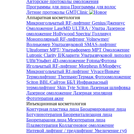
Авторские протоколы омоложения
Программы для лица
Программы для волос
Летние протоколы GMTClinic
Аппаратная косметология
Микроигольчатый RF-лифтинг Genius/Джениус
Омоложение LaseMD ULTRA / Ультра
Лазерное
омоложение Hollywood Spectra/ Голливуд
Монополярный RF-лифтинг Volnewmer/
Волньюмер
Ультразвуковой SMAS-лифтинг
Ultraformer MPT/ Ультраформер MPT
Омоложение
Lutronic Clarity II/Кларити
Ультразвуковой липолиз
Ulfit/Ульфит
4D-омоложение Fotona/Фотона
Игольчатый RF-лифтинг Morpheus 8/Морфеус
Микроигольчатый Rf-лифтинг Vivace/Виваче
Термолифтинг Thermage/Термаж
Фотоомоложение
Sciton BBL/Сайтон ББЛ
Инфракрасный
термолифтинг Skin Tyte Sciton
Лазерная шлифовка
Лазерное омоложение
Лазерная эпиляция
Фототерапия акне
Инъекционная косметология
Контурная пластика лица
Биоармирование лица
Ботулинотерапия
Биоревитализация лица
Биорепарация лица
Мезотерапия лица
Плазмотерапия
Коллагеновое омоложение
Нитевой лифтинг / тредлифтинг
Увеличение губ