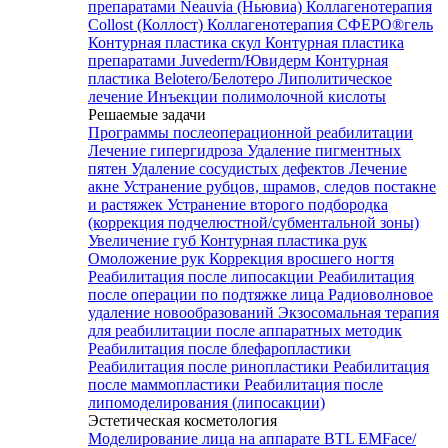
препаратами Neauvia (Ньювиа)
Коллагенотерапия
Collost (Коллост)
Коллагенотерапия СФЕРО®гель
Контурная пластика скул
Контурная пластика
препаратами Juvederm/Ювидерм
Контурная
пластика Belotero/Белотеро
Липолитическое
лечение
Инъекции полимолочной кислоты
Решаемые задачи
Программы послеоперационной реабилитации
Лечение гипергидроза
Удаление пигментных
пятен
Удаление сосудистых дефектов
Лечение
акне
Устранение рубцов, шрамов, следов постакне
и растяжек
Устранение второго подбородка
(коррекция подчелюстной/субментальной зоны)
Увеличение губ
Контурная пластика рук
Омоложение рук
Коррекция вросшего ногтя
Реабилитация после липосакции
Реабилитация
после операции по подтяжке лица
Радиоволновое
удаление новообразований
Экзосомальная терапия
для реабилитации после аппаратных методик
Реабилитация после блефаропластики
Реабилитация после ринопластики
Реабилитация
после маммопластики
Реабилитация после
липомоделирования (липосакции)
Эстетическая косметология
Моделирование лица на аппарате BTL EMFace/