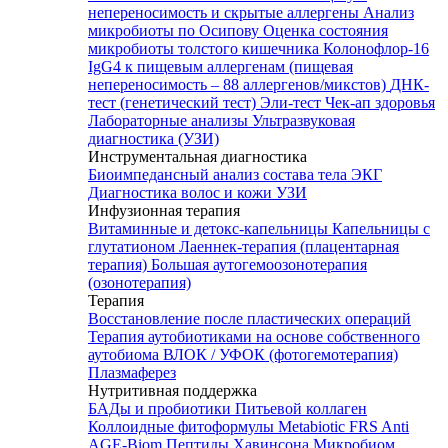
непереносимость и скрытые аллергены
Анализ
микробиоты по Осипову
Оценка состояния
микробиоты толстого кишечника Колонофлор-16
IgG4 к пищевым аллергенам (пищевая
непереносимость – 88 аллергенов/микстов)
ДНК-
тест (генетический тест)
Эли-тест
Чек-ап здоровья
Лабораторные анализы
Ультразвуковая
диагностика (УЗИ)
Инструментальная диагностика
Биоимпедансный анализ состава тела
ЭКГ
Диагностика волос и кожи
УЗИ
Инфузионная терапия
Витаминные и детокс-капельницы
Капельницы с
глутатионом
Лаеннек-терапия (плацентарная
терапия)
Большая аутогемоозонотерапия
(озонотерапия)
Терапия
Восстановление после пластических операций
Терапия аутобиотиками на основе собственного
аутобиома
ВЛОК / УФОК (фотогемотерапия)
Плазмаферез
Нутритивная поддержка
БАДы и пробиотики
Питьевой коллаген
Коллоидные фитоформулы
Metabiotic FRS
Anti
AGE-Biom
Пептиды Хавинсона
Микробиом