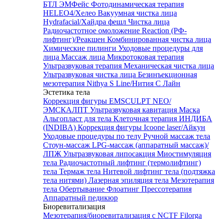
БТЛ ЭМФейс
Фотодинамическая терапия
HELEO4/Хелео
Вакуумная чистка лица
Hydrafacial/Хайдра фешл
Чистка лица
Радиочастотное омоложение Reaction (РФ-
лифтинг)/Реакшен
Комбинированная чистка лица
Химические пилинги
Уходовые процедуры для
лица
Массаж лица
Микротоковая терапия
Ультразвуковая терапия
Механическая чистка лица
Ультразвуковая чистка лица
Безинъекционная
мезотерапия Nithya S Line/Нития С Лайн
Эстетика тела
Коррекция фигуры EMSCULPT NEO/
ЭМСКАЛПТ
Ультразвуковая кавитация
Маска
Альгопласт для тела
Клеточная терапия ИНДИБА
(INDIBA)
Коррекция фигуры Icoone laser/Айкун
Уходовые процедуры по телу
Ручной массаж тела
Стоун-массаж
LPG-массаж (аппаратный массаж)/
ЛПЖ
Ультразвуковая липосакция
Миостимуляция
тела
Радиочастотный лифтинг (термолифтинг)
тела
Термаж тела
Нитевой лифтинг тела (подтяжка
тела нитями)
Лазерная эпиляция тела
Мезотерапия
тела
Обертывание
Флоатинг
Прессотерапия
Аппаратный педикюр
Биоревитализация
Мезотерапия/биоревитализация с NCTF Filorga