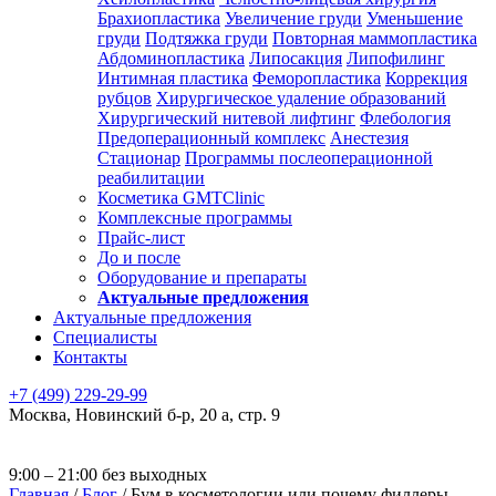
Брахиопластика
Увеличение груди
Уменьшение
груди
Подтяжка груди
Повторная маммопластика
Абдоминопластика
Липосакция
Липофилинг
Интимная пластика
Феморопластика
Коррекция
рубцов
Хирургическое удаление образований
Хирургический нитевой лифтинг
Флебология
Предоперационный комплекс
Анестезия
Стационар
Программы послеоперационной
реабилитации
Косметика GMTClinic
Комплексные программы
Прайс-лист
До и после
Оборудование и препараты
Актуальные предложения
Актуальные предложения
Специалисты
Контакты
+7 (499) 229-29-99
Москва
,
Новинский б-р, 20 а, стр. 9
9:00 – 21:00 без выходных
Главная
/
Блог
/
Бум в косметологии или почему филлеры