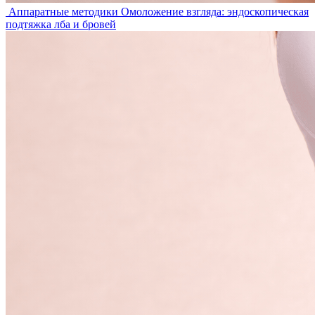
Аппаратные методики
Омоложение взгляда: эндоскопическая
подтяжка лба и бровей