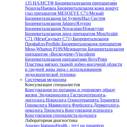
135 HA/НСТФ
Биоревитализация препаратами
Neauvia/Ньювеа
Биоревитализация кожи вокруг
глаз препаратом MESOEYE C71/Мезоай
Биоревитализация Ial System/Иал Систем
Биоревитализация Jalupro/Ялупро
Биоревитализация Novacutan/Новакутан
Биоревитализация лица препаратом MesoSculpt
C71 (МезоСкульпт С71)
Биоревитализация
Профайло/Profhilo
Биоревитализация препаратом
Meso-Wharton P199/Мезовартон
Биоревитализация
препаратом «Вискодерм»/Viscoderm
Биоревитализация препаратами Revi/Реви
Пластика мягких тканей лобно-височной области
и средней зоны лица с использованием
эндоскопической техники
Системная медицина
Консультации специалистов
Консультация по питанию и здоровому образу
жизни
Эндокринолога
Гастроэнтеролога-
диетолога
Невролога
Озонотерапевта
Терапевта
Гинеколога
Маммолога
Флеболога
Дерматолога-
онколога
Трихолога
Консультация психолога
Консультация специалиста-подолога
Лабораторная диагностика
Анализ ImmunoHealth - тест на пищевую