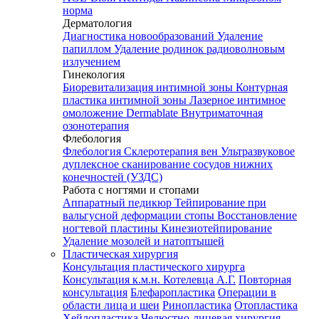
норма
Дерматология
Диагностика новообразований
Удаление
папиллом
Удаление родинок радиоволновым
излучением
Гинекология
Биоревитализация интимной зоны
Контурная
пластика интимной зоны
Лазерное интимное
омоложение Dermablate
Внутриматочная
озонотерапия
Флебология
Флебология
Склеротерапия вен
Ультразвуковое
дуплексное сканирование сосудов нижних
конечностей (УЗДС)
Работа с ногтями и стопами
Аппаратный педикюр
Тейпирование при
вальгусной деформации стопы
Восстановление
ногтевой пластины
Кинезиотейпирование
Удаление мозолей и натоптышей
Пластическая хирургия
Консультация пластического хирурга
Консультация к.м.н. Котелевца А.Г.
Повторная
консультация
Блефаропластика
Операции в
области лица и шеи
Ринопластика
Отопластика
Хейлопластика
Челюстно-лицевая хирургия