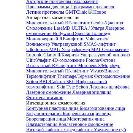
Авторские протоколы омоложения
Программы для лица
Программы для волос
Летние протоколы GMTClinic
Аппаратная косметология
Микроигольчатый RF-лифтинг Genius/Джениус
Омоложение LaseMD ULTRA / Ультра
Лазерное
омоложение Hollywood Spectra/ Голливуд
Монополярный RF-лифтинг Volnewmer/
Волньюмер
Ультразвуковой SMAS-лифтинг
Ultraformer MPT/ Ультраформер MPT
Омоложение
Lutronic Clarity II/Кларити
Ультразвуковой липолиз
Ulfit/Ульфит
4D-омоложение Fotona/Фотона
Игольчатый RF-лифтинг Morpheus 8/Морфеус
Микроигольчатый Rf-лифтинг Vivace/Виваче
Термолифтинг Thermage/Термаж
Фотоомоложение
Sciton BBL/Сайтон ББЛ
Инфракрасный
термолифтинг Skin Tyte Sciton
Лазерная шлифовка
Лазерное омоложение
Лазерная эпиляция
Фототерапия акне
Инъекционная косметология
Контурная пластика лица
Биоармирование лица
Ботулинотерапия
Биоревитализация лица
Биорепарация лица
Мезотерапия лица
Плазмотерапия
Коллагеновое омоложение
Нитевой лифтинг / тредлифтинг
Увеличение губ