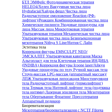
БТЛ ЭМФейс
Фотодинамическая терапия
HELEO4/Хелео
Вакуумная чистка лица
Hydrafacial/Хайдра фешл
Чистка лица
Радиочастотное омоложение Reaction (РФ-
лифтинг)/Реакшен
Комбинированная чистка лица
Химические пилинги
Уходовые процедуры для
лица
Массаж лица
Микротоковая терапия
Ультразвуковая терапия
Механическая чистка лица
Ультразвуковая чистка лица
Безинъекционная
мезотерапия Nithya S Line/Нития С Лайн
Эстетика тела
Коррекция фигуры EMSCULPT NEO/
ЭМСКАЛПТ
Ультразвуковая кавитация
Маска
Альгопласт для тела
Клеточная терапия ИНДИБА
(INDIBA)
Коррекция фигуры Icoone laser/Айкун
Уходовые процедуры по телу
Ручной массаж тела
Стоун-массаж
LPG-массаж (аппаратный массаж)/
ЛПЖ
Ультразвуковая липосакция
Миостимуляция
тела
Радиочастотный лифтинг (термолифтинг)
тела
Термаж тела
Нитевой лифтинг тела (подтяжка
тела нитями)
Лазерная эпиляция тела
Мезотерапия
тела
Обертывание
Флоатинг
Прессотерапия
Аппаратный педикюр
Биоревитализация
Мезотерапия/биоревитализация с NCTF Filorga