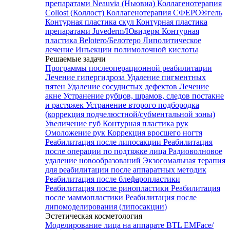
препаратами Neauvia (Ньювиа)
Коллагенотерапия
Collost (Коллост)
Коллагенотерапия СФЕРО®гель
Контурная пластика скул
Контурная пластика
препаратами Juvederm/Ювидерм
Контурная
пластика Belotero/Белотеро
Липолитическое
лечение
Инъекции полимолочной кислоты
Решаемые задачи
Программы послеоперационной реабилитации
Лечение гипергидроза
Удаление пигментных
пятен
Удаление сосудистых дефектов
Лечение
акне
Устранение рубцов, шрамов, следов постакне
и растяжек
Устранение второго подбородка
(коррекция подчелюстной/субментальной зоны)
Увеличение губ
Контурная пластика рук
Омоложение рук
Коррекция вросшего ногтя
Реабилитация после липосакции
Реабилитация
после операции по подтяжке лица
Радиоволновое
удаление новообразований
Экзосомальная терапия
для реабилитации после аппаратных методик
Реабилитация после блефаропластики
Реабилитация после ринопластики
Реабилитация
после маммопластики
Реабилитация после
липомоделирования (липосакции)
Эстетическая косметология
Моделирование лица на аппарате BTL EMFace/