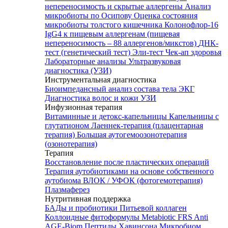
непереносимость и скрытые аллергены
Анализ
микробиоты по Осипову
Оценка состояния
микробиоты толстого кишечника Колонофлор-16
IgG4 к пищевым аллергенам (пищевая
непереносимость – 88 аллергенов/микстов)
ДНК-
тест (генетический тест)
Эли-тест
Чек-ап здоровья
Лабораторные анализы
Ультразвуковая
диагностика (УЗИ)
Инструментальная диагностика
Биоимпедансный анализ состава тела
ЭКГ
Диагностика волос и кожи
УЗИ
Инфузионная терапия
Витаминные и детокс-капельницы
Капельницы с
глутатионом
Лаеннек-терапия (плацентарная
терапия)
Большая аутогемоозонотерапия
(озонотерапия)
Терапия
Восстановление после пластических операций
Терапия аутобиотиками на основе собственного
аутобиома
ВЛОК / УФОК (фотогемотерапия)
Плазмаферез
Нутритивная поддержка
БАДы и пробиотики
Питьевой коллаген
Коллоидные фитоформулы
Metabiotic FRS
Anti
AGE-Biom
Пептиды Хавинсона
Микробиом