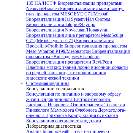
135 HA/НСТФ
Биоревитализация препаратами
Neauvia/Ньювеа
Биоревитализация кожи вокруг
глаз препаратом MESOEYE C71/Мезоай
Биоревитализация Ial System/Иал Систем
Биоревитализация Jalupro/Ялупро
Биоревитализация Novacutan/Новакутан
Биоревитализация лица препаратом MesoSculpt
C71 (МезоСкульпт С71)
Биоревитализация
Профайло/Profhilo
Биоревитализация препаратом
Meso-Wharton P199/Мезовартон
Биоревитализация
препаратом «Вискодерм»/Viscoderm
Биоревитализация препаратами Revi/Реви
Пластика мягких тканей лобно-височной области
и средней зоны лица с использованием
эндоскопической техники
Системная медицина
Консультации специалистов
Консультация по питанию и здоровому образу
жизни
Эндокринолога
Гастроэнтеролога-
диетолога
Невролога
Озонотерапевта
Терапевта
Гинеколога
Маммолога
Флеболога
Дерматолога-
онколога
Трихолога
Консультация психолога
Консультация специалиста-подолога
Лабораторная диагностика
Анализ ImmunoHealth - тест на пищевую