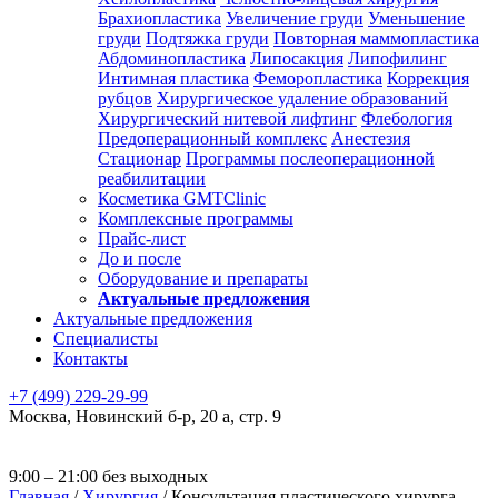
Брахиопластика
Увеличение груди
Уменьшение
груди
Подтяжка груди
Повторная маммопластика
Абдоминопластика
Липосакция
Липофилинг
Интимная пластика
Феморопластика
Коррекция
рубцов
Хирургическое удаление образований
Хирургический нитевой лифтинг
Флебология
Предоперационный комплекс
Анестезия
Стационар
Программы послеоперационной
реабилитации
Косметика GMTClinic
Комплексные программы
Прайс-лист
До и после
Оборудование и препараты
Актуальные предложения
Актуальные предложения
Специалисты
Контакты
+7 (499) 229-29-99
Москва
,
Новинский б-р, 20 а, стр. 9
9:00 – 21:00 без выходных
Главная
/
Хирургия
/
Консультация пластического хирурга