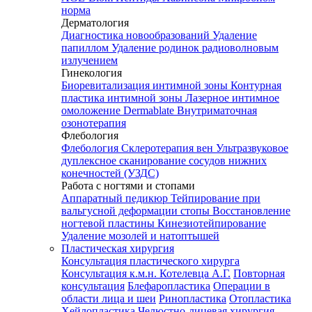
норма
Дерматология
Диагностика новообразований
Удаление
папиллом
Удаление родинок радиоволновым
излучением
Гинекология
Биоревитализация интимной зоны
Контурная
пластика интимной зоны
Лазерное интимное
омоложение Dermablate
Внутриматочная
озонотерапия
Флебология
Флебология
Склеротерапия вен
Ультразвуковое
дуплексное сканирование сосудов нижних
конечностей (УЗДС)
Работа с ногтями и стопами
Аппаратный педикюр
Тейпирование при
вальгусной деформации стопы
Восстановление
ногтевой пластины
Кинезиотейпирование
Удаление мозолей и натоптышей
Пластическая хирургия
Консультация пластического хирурга
Консультация к.м.н. Котелевца А.Г.
Повторная
консультация
Блефаропластика
Операции в
области лица и шеи
Ринопластика
Отопластика
Хейлопластика
Челюстно-лицевая хирургия