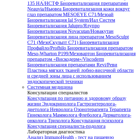
135 HA/НСТФ
Биоревитализация препаратами
Neauvia/Ньювеа
Биоревитализация кожи вокруг
глаз препаратом MESOEYE C71/Мезоай
Биоревитализация Ial System/Иал Систем
Биоревитализация Jalupro/Ялупро
Биоревитализация Novacutan/Новакутан
Биоревитализация лица препаратом MesoSculpt
C71 (МезоСкульпт С71)
Биоревитализация
Профайло/Profhilo
Биоревитализация препаратом
Meso-Wharton P199/Мезовартон
Биоревитализация
препаратом «Вискодерм»/Viscoderm
Биоревитализация препаратами Revi/Реви
Пластика мягких тканей лобно-височной области
и средней зоны лица с использованием
эндоскопической техники
Системная медицина
Консультации специалистов
Консультация по питанию и здоровому образу
жизни
Эндокринолога
Гастроэнтеролога-
диетолога
Невролога
Озонотерапевта
Терапевта
Гинеколога
Маммолога
Флеболога
Дерматолога-
онколога
Трихолога
Консультация психолога
Консультация специалиста-подолога
Лабораторная диагностика
Анализ ImmunoHealth - тест на пищевую