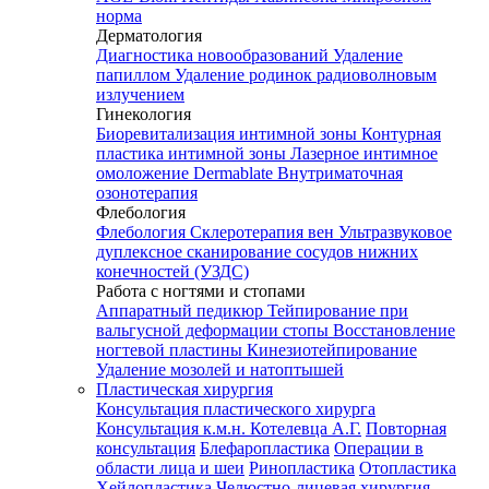
норма
Дерматология
Диагностика новообразований
Удаление
папиллом
Удаление родинок радиоволновым
излучением
Гинекология
Биоревитализация интимной зоны
Контурная
пластика интимной зоны
Лазерное интимное
омоложение Dermablate
Внутриматочная
озонотерапия
Флебология
Флебология
Склеротерапия вен
Ультразвуковое
дуплексное сканирование сосудов нижних
конечностей (УЗДС)
Работа с ногтями и стопами
Аппаратный педикюр
Тейпирование при
вальгусной деформации стопы
Восстановление
ногтевой пластины
Кинезиотейпирование
Удаление мозолей и натоптышей
Пластическая хирургия
Консультация пластического хирурга
Консультация к.м.н. Котелевца А.Г.
Повторная
консультация
Блефаропластика
Операции в
области лица и шеи
Ринопластика
Отопластика
Хейлопластика
Челюстно-лицевая хирургия