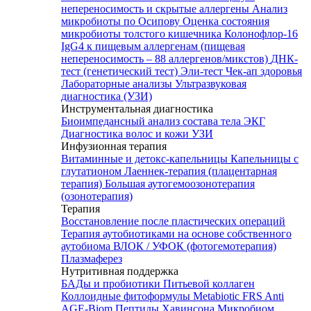
непереносимость и скрытые аллергены
Анализ
микробиоты по Осипову
Оценка состояния
микробиоты толстого кишечника Колонофлор-16
IgG4 к пищевым аллергенам (пищевая
непереносимость – 88 аллергенов/микстов)
ДНК-
тест (генетический тест)
Эли-тест
Чек-ап здоровья
Лабораторные анализы
Ультразвуковая
диагностика (УЗИ)
Инструментальная диагностика
Биоимпедансный анализ состава тела
ЭКГ
Диагностика волос и кожи
УЗИ
Инфузионная терапия
Витаминные и детокс-капельницы
Капельницы с
глутатионом
Лаеннек-терапия (плацентарная
терапия)
Большая аутогемоозонотерапия
(озонотерапия)
Терапия
Восстановление после пластических операций
Терапия аутобиотиками на основе собственного
аутобиома
ВЛОК / УФОК (фотогемотерапия)
Плазмаферез
Нутритивная поддержка
БАДы и пробиотики
Питьевой коллаген
Коллоидные фитоформулы
Metabiotic FRS
Anti
AGE-Biom
Пептиды Хавинсона
Микробиом