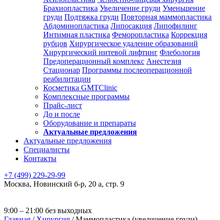
Брахиопластика
Увеличение груди
Уменьшение
груди
Подтяжка груди
Повторная маммопластика
Абдоминопластика
Липосакция
Липофилинг
Интимная пластика
Феморопластика
Коррекция
рубцов
Хирургическое удаление образований
Хирургический нитевой лифтинг
Флебология
Предоперационный комплекс
Анестезия
Стационар
Программы послеоперационной
реабилитации
Косметика GMTClinic
Комплексные программы
Прайс-лист
До и после
Оборудование и препараты
Актуальные предложения
Актуальные предложения
Специалисты
Контакты
+7 (499) 229-29-99
Москва
,
Новинский б-р, 20 а, стр. 9
9:00 – 21:00 без выходных
Главная
/
Хирургия
/
Маммопластика (увеличение груди)