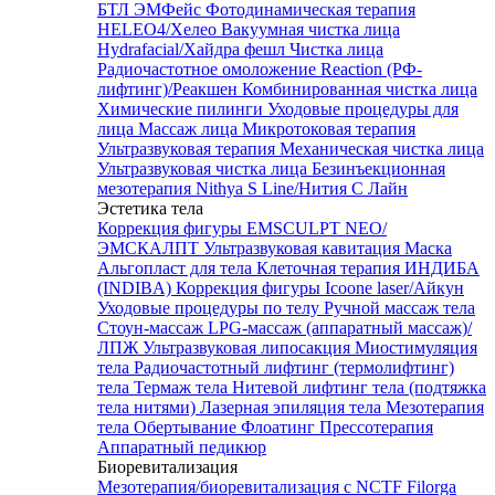
БТЛ ЭМФейс
Фотодинамическая терапия
HELEO4/Хелео
Вакуумная чистка лица
Hydrafacial/Хайдра фешл
Чистка лица
Радиочастотное омоложение Reaction (РФ-
лифтинг)/Реакшен
Комбинированная чистка лица
Химические пилинги
Уходовые процедуры для
лица
Массаж лица
Микротоковая терапия
Ультразвуковая терапия
Механическая чистка лица
Ультразвуковая чистка лица
Безинъекционная
мезотерапия Nithya S Line/Нития С Лайн
Эстетика тела
Коррекция фигуры EMSCULPT NEO/
ЭМСКАЛПТ
Ультразвуковая кавитация
Маска
Альгопласт для тела
Клеточная терапия ИНДИБА
(INDIBA)
Коррекция фигуры Icoone laser/Айкун
Уходовые процедуры по телу
Ручной массаж тела
Стоун-массаж
LPG-массаж (аппаратный массаж)/
ЛПЖ
Ультразвуковая липосакция
Миостимуляция
тела
Радиочастотный лифтинг (термолифтинг)
тела
Термаж тела
Нитевой лифтинг тела (подтяжка
тела нитями)
Лазерная эпиляция тела
Мезотерапия
тела
Обертывание
Флоатинг
Прессотерапия
Аппаратный педикюр
Биоревитализация
Мезотерапия/биоревитализация с NCTF Filorga