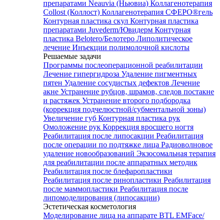
препаратами Neauvia (Ньювиа)
Коллагенотерапия
Collost (Коллост)
Коллагенотерапия СФЕРО®гель
Контурная пластика скул
Контурная пластика
препаратами Juvederm/Ювидерм
Контурная
пластика Belotero/Белотеро
Липолитическое
лечение
Инъекции полимолочной кислоты
Решаемые задачи
Программы послеоперационной реабилитации
Лечение гипергидроза
Удаление пигментных
пятен
Удаление сосудистых дефектов
Лечение
акне
Устранение рубцов, шрамов, следов постакне
и растяжек
Устранение второго подбородка
(коррекция подчелюстной/субментальной зоны)
Увеличение губ
Контурная пластика рук
Омоложение рук
Коррекция вросшего ногтя
Реабилитация после липосакции
Реабилитация
после операции по подтяжке лица
Радиоволновое
удаление новообразований
Экзосомальная терапия
для реабилитации после аппаратных методик
Реабилитация после блефаропластики
Реабилитация после ринопластики
Реабилитация
после маммопластики
Реабилитация после
липомоделирования (липосакции)
Эстетическая косметология
Моделирование лица на аппарате BTL EMFace/