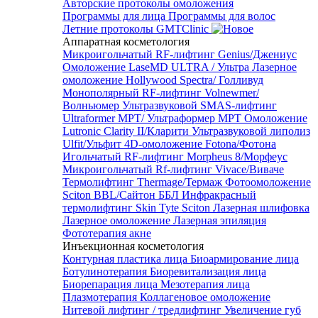
Авторские протоколы омоложения
Программы для лица
Программы для волос
Летние протоколы GMTClinic
Аппаратная косметология
Микроигольчатый RF-лифтинг Genius/Джениус
Омоложение LaseMD ULTRA / Ультра
Лазерное
омоложение Hollywood Spectra/ Голливуд
Монополярный RF-лифтинг Volnewmer/
Волньюмер
Ультразвуковой SMAS-лифтинг
Ultraformer MPT/ Ультраформер MPT
Омоложение
Lutronic Clarity II/Кларити
Ультразвуковой липолиз
Ulfit/Ульфит
4D-омоложение Fotona/Фотона
Игольчатый RF-лифтинг Morpheus 8/Морфеус
Микроигольчатый Rf-лифтинг Vivace/Виваче
Термолифтинг Thermage/Термаж
Фотоомоложение
Sciton BBL/Сайтон ББЛ
Инфракрасный
термолифтинг Skin Tyte Sciton
Лазерная шлифовка
Лазерное омоложение
Лазерная эпиляция
Фототерапия акне
Инъекционная косметология
Контурная пластика лица
Биоармирование лица
Ботулинотерапия
Биоревитализация лица
Биорепарация лица
Мезотерапия лица
Плазмотерапия
Коллагеновое омоложение
Нитевой лифтинг / тредлифтинг
Увеличение губ