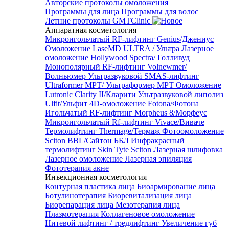
Авторские протоколы омоложения
Программы для лица
Программы для волос
Летние протоколы GMTClinic
Аппаратная косметология
Микроигольчатый RF-лифтинг Genius/Джениус
Омоложение LaseMD ULTRA / Ультра
Лазерное
омоложение Hollywood Spectra/ Голливуд
Монополярный RF-лифтинг Volnewmer/
Волньюмер
Ультразвуковой SMAS-лифтинг
Ultraformer MPT/ Ультраформер MPT
Омоложение
Lutronic Clarity II/Кларити
Ультразвуковой липолиз
Ulfit/Ульфит
4D-омоложение Fotona/Фотона
Игольчатый RF-лифтинг Morpheus 8/Морфеус
Микроигольчатый Rf-лифтинг Vivace/Виваче
Термолифтинг Thermage/Термаж
Фотоомоложение
Sciton BBL/Сайтон ББЛ
Инфракрасный
термолифтинг Skin Tyte Sciton
Лазерная шлифовка
Лазерное омоложение
Лазерная эпиляция
Фототерапия акне
Инъекционная косметология
Контурная пластика лица
Биоармирование лица
Ботулинотерапия
Биоревитализация лица
Биорепарация лица
Мезотерапия лица
Плазмотерапия
Коллагеновое омоложение
Нитевой лифтинг / тредлифтинг
Увеличение губ