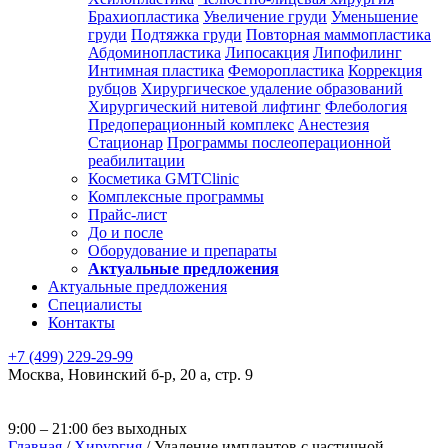
Брахиопластика
Увеличение груди
Уменьшение
груди
Подтяжка груди
Повторная маммопластика
Абдоминопластика
Липосакция
Липофилинг
Интимная пластика
Феморопластика
Коррекция
рубцов
Хирургическое удаление образований
Хирургический нитевой лифтинг
Флебология
Предоперационный комплекс
Анестезия
Стационар
Программы послеоперационной
реабилитации
Косметика GMTClinic
Комплексные программы
Прайс-лист
До и после
Оборудование и препараты
Актуальные предложения
Актуальные предложения
Специалисты
Контакты
+7 (499) 229-29-99
Москва
,
Новинский б-р, 20 а, стр. 9
9:00 – 21:00 без выходных
Главная
/
Хирургия
/
Удаление имплантов с частичной