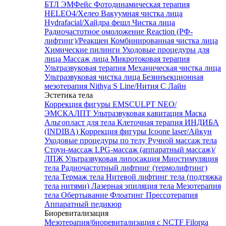
БТЛ ЭМФейс
Фотодинамическая терапия
HELEO4/Хелео
Вакуумная чистка лица
Hydrafacial/Хайдра фешл
Чистка лица
Радиочастотное омоложение Reaction (РФ-
лифтинг)/Реакшен
Комбинированная чистка лица
Химические пилинги
Уходовые процедуры для
лица
Массаж лица
Микротоковая терапия
Ультразвуковая терапия
Механическая чистка лица
Ультразвуковая чистка лица
Безинъекционная
мезотерапия Nithya S Line/Нития С Лайн
Эстетика тела
Коррекция фигуры EMSCULPT NEO/
ЭМСКАЛПТ
Ультразвуковая кавитация
Маска
Альгопласт для тела
Клеточная терапия ИНДИБА
(INDIBA)
Коррекция фигуры Icoone laser/Айкун
Уходовые процедуры по телу
Ручной массаж тела
Стоун-массаж
LPG-массаж (аппаратный массаж)/
ЛПЖ
Ультразвуковая липосакция
Миостимуляция
тела
Радиочастотный лифтинг (термолифтинг)
тела
Термаж тела
Нитевой лифтинг тела (подтяжка
тела нитями)
Лазерная эпиляция тела
Мезотерапия
тела
Обертывание
Флоатинг
Прессотерапия
Аппаратный педикюр
Биоревитализация
Мезотерапия/биоревитализация с NCTF Filorga