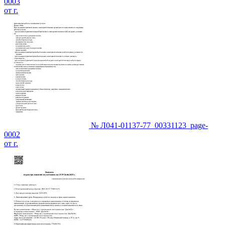
0003
от г.
№ Л041-01137-77_00331123_page-
0002
от г.