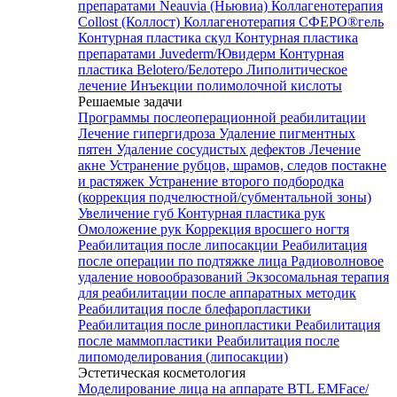
препаратами Neauvia (Ньювиа)
Коллагенотерапия
Collost (Коллост)
Коллагенотерапия СФЕРО®гель
Контурная пластика скул
Контурная пластика
препаратами Juvederm/Ювидерм
Контурная
пластика Belotero/Белотеро
Липолитическое
лечение
Инъекции полимолочной кислоты
Решаемые задачи
Программы послеоперационной реабилитации
Лечение гипергидроза
Удаление пигментных
пятен
Удаление сосудистых дефектов
Лечение
акне
Устранение рубцов, шрамов, следов постакне
и растяжек
Устранение второго подбородка
(коррекция подчелюстной/субментальной зоны)
Увеличение губ
Контурная пластика рук
Омоложение рук
Коррекция вросшего ногтя
Реабилитация после липосакции
Реабилитация
после операции по подтяжке лица
Радиоволновое
удаление новообразований
Экзосомальная терапия
для реабилитации после аппаратных методик
Реабилитация после блефаропластики
Реабилитация после ринопластики
Реабилитация
после маммопластики
Реабилитация после
липомоделирования (липосакции)
Эстетическая косметология
Моделирование лица на аппарате BTL EMFace/