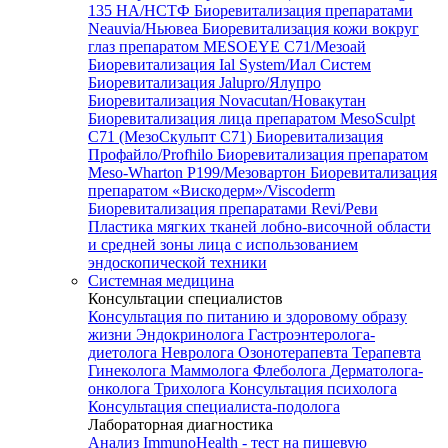
135 HA/НСТФ
Биоревитализация препаратами
Neauvia/Ньювеа
Биоревитализация кожи вокруг
глаз препаратом MESOEYE C71/Мезоай
Биоревитализация Ial System/Иал Систем
Биоревитализация Jalupro/Ялупро
Биоревитализация Novacutan/Новакутан
Биоревитализация лица препаратом MesoSculpt
C71 (МезоСкульпт С71)
Биоревитализация
Профайло/Profhilo
Биоревитализация препаратом
Meso-Wharton P199/Мезовартон
Биоревитализация
препаратом «Вискодерм»/Viscoderm
Биоревитализация препаратами Revi/Реви
Пластика мягких тканей лобно-височной области
и средней зоны лица с использованием
эндоскопической техники
Системная медицина
Консультации специалистов
Консультация по питанию и здоровому образу
жизни
Эндокринолога
Гастроэнтеролога-
диетолога
Невролога
Озонотерапевта
Терапевта
Гинеколога
Маммолога
Флеболога
Дерматолога-
онколога
Трихолога
Консультация психолога
Консультация специалиста-подолога
Лабораторная диагностика
Анализ ImmunoHealth - тест на пищевую