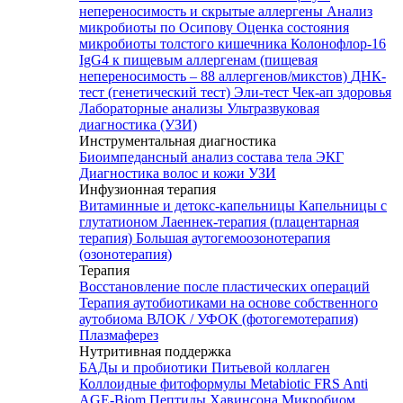
непереносимость и скрытые аллергены
Анализ
микробиоты по Осипову
Оценка состояния
микробиоты толстого кишечника Колонофлор-16
IgG4 к пищевым аллергенам (пищевая
непереносимость – 88 аллергенов/микстов)
ДНК-
тест (генетический тест)
Эли-тест
Чек-ап здоровья
Лабораторные анализы
Ультразвуковая
диагностика (УЗИ)
Инструментальная диагностика
Биоимпедансный анализ состава тела
ЭКГ
Диагностика волос и кожи
УЗИ
Инфузионная терапия
Витаминные и детокс-капельницы
Капельницы с
глутатионом
Лаеннек-терапия (плацентарная
терапия)
Большая аутогемоозонотерапия
(озонотерапия)
Терапия
Восстановление после пластических операций
Терапия аутобиотиками на основе собственного
аутобиома
ВЛОК / УФОК (фотогемотерапия)
Плазмаферез
Нутритивная поддержка
БАДы и пробиотики
Питьевой коллаген
Коллоидные фитоформулы
Metabiotic FRS
Anti
AGE-Biom
Пептиды Хавинсона
Микробиом