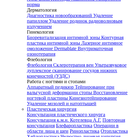
норма
Дерматология
Диагностика новообразований
Удаление
папиллом
Удаление родинок радиоволновым
излучением
Гинекология
Биоревитализация интимной зоны
Контурная
пластика интимной зоны
Лазерное интимное
омоложение Dermablate
Внутриматочная
озонотерапия
Флебология
Флебология
Склеротерапия вен
Ультразвуковое
дуплексное сканирование сосудов нижних
конечностей (УЗДС)
Работа с ногтями и стопами
Аппаратный педикюр
Тейпирование при
вальгусной деформации стопы
Восстановление
ногтевой пластины
Кинезиотейпирование
Удаление мозолей и натоптышей
Пластическая хирургия
Консультация пластического хирурга
Консультация к.м.н. Котелевца А.Г.
Повторная
консультация
Блефаропластика
Операции в
области лица и шеи
Ринопластика
Отопластика
Хейлопластика
Челюстно-лицевая хирургия