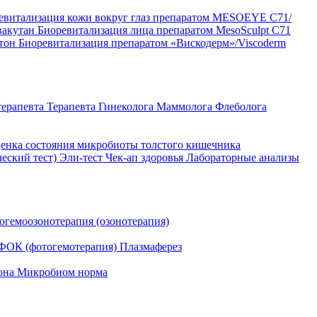
евитализация кожи вокруг глаз препаратом MESOEYE C71/
вакутан
Биоревитализация лица препаратом MesoSculpt C71
ртон
Биоревитализация препаратом «Вискодерм»/Viscoderm
терапевта
Терапевта
Гинеколога
Маммолога
Флеболога
енка состояния микробиоты толстого кишечника
ческий тест)
Эли-тест
Чек-ап здоровья
Лабораторные анализы
огемоозонотерапия (озонотерапия)
ФОК (фотогемотерапия)
Плазмаферез
она
Микробиом норма