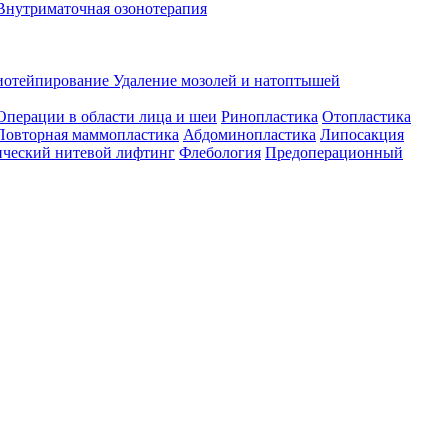
Внутриматочная озонотерапия
иотейпирование
Удаление мозолей и натоптышей
Операции в области лица и шеи
Ринопластика
Отопластика
Повторная маммопластика
Абдоминопластика
Липосакция
ческий нитевой лифтинг
Флебология
Предоперационный