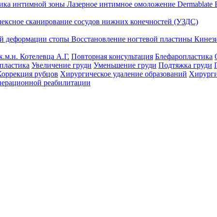
тика интимной зоны
Лазерное интимное омоложение Dermablate
лексное сканирование сосудов нижних конечностей (УЗДС)
ой деформации стопы
Восстановление ногтевой пластины
Кинез
к.м.н. Котелевца А.Г.
Повторная консультация
Блефаропластика
пластика
Увеличение груди
Уменьшение груди
Подтяжка груди
Коррекция рубцов
Хирургическое удаление образований
Хирурги
перационной реабилитации