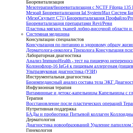
Биоревитализация
Мезотерапия/биоревитализация с NCTF Filorga 1
Мезоай
Биоревитализация Ial System/Иал Систем
Би
(МезоСкульпт С71)
Биоревитализация Профайло/Pro
Биоревитализация препаратами Revi/Реви
Пластика мягких тканей лобно-височной области и
Системная медицина
Консультации специалистов
Консультация по питанию и здоровому образу жиз
Дерматолога-онколога
Трихолога
Консультация пси
Лабораторная диагностика
Анализ ImmunoHealth - тест на пищевую неперенос
Колонофлор-16
IgG4 к пищевым аллергенам (пищев
Ультразвуковая диагностика (УЗИ)
Инструментальная диагностика
Биоимпедансный анализ состава тела
ЭКГ
Диагнос
Инфузионная терапия
Витаминные и детокс-капельницы
Капельницы с г
Терапия
Восстановление после пластических операций
Тера
Нутритивная поддержка
БАДы и пробиотики
Питьевой коллаген
Коллоидн
Дерматология
Диагностика новообразований
Удаление папиллом
Гинекология