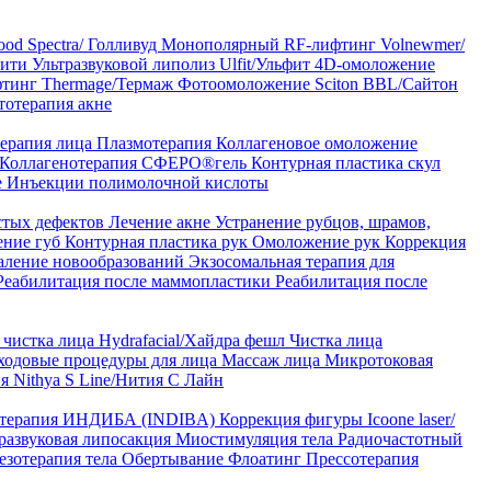
od Spectra/ Голливуд
Монополярный RF-лифтинг Volnewmer/
арити
Ультразвуковой липолиз Ulfit/Ульфит
4D-омоложение
тинг Thermage/Термаж
Фотоомоложение Sciton BBL/Сайтон
тотерапия акне
ерапия лица
Плазмотерапия
Коллагеновое омоложение
Коллагенотерапия СФЕРО®гель
Контурная пластика скул
е
Инъекции полимолочной кислоты
стых дефектов
Лечение акне
Устранение рубцов, шрамов,
ение губ
Контурная пластика рук
Омоложение рук
Коррекция
аление новообразований
Экзосомальная терапия для
Реабилитация после маммопластики
Реабилитация после
чистка лица Hydrafacial/Хайдра фешл
Чистка лица
ходовые процедуры для лица
Массаж лица
Микротоковая
я Nithya S Line/Нития С Лайн
 терапия ИНДИБА (INDIBA)
Коррекция фигуры Icoone laser/
развуковая липосакция
Миостимуляция тела
Радиочастотный
езотерапия тела
Обертывание
Флоатинг
Прессотерапия