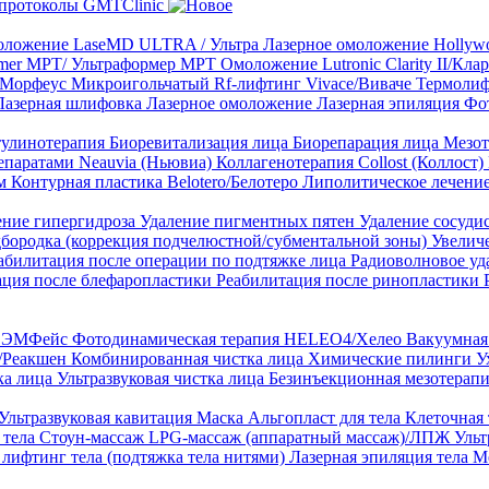
протоколы GMTClinic
ложение LaseMD ULTRA / Ультра
Лазерное омоложение Hollywo
rmer MPT/ Ультраформер MPT
Омоложение Lutronic Clarity II/Кл
8/Морфеус
Микроигольчатый Rf-лифтинг Vivace/Виваче
Термолиф
Лазерная шлифовка
Лазерное омоложение
Лазерная эпиляция
Фо
тулинотерапия
Биоревитализация лица
Биорепарация лица
Мезот
епаратами Neauvia (Ньювиа)
Коллагенотерапия Collost (Коллост)
рм
Контурная пластика Belotero/Белотеро
Липолитическое лечени
ение гипергидроза
Удаление пигментных пятен
Удаление сосуди
дбородка (коррекция подчелюстной/субментальной зоны)
Увелич
абилитация после операции по подтяжке лица
Радиоволновое уд
ация после блефаропластики
Реабилитация после ринопластики
ТЛ ЭМФейс
Фотодинамическая терапия HELEO4/Хелео
Вакуумная 
)/Реакшен
Комбинированная чистка лица
Химические пилинги
У
ка лица
Ультразвуковая чистка лица
Безинъекционная мезотерапи
Ультразвуковая кавитация
Маска Альгопласт для тела
Клеточная
 тела
Стоун-массаж
LPG-массаж (аппаратный массаж)/ЛПЖ
Ульт
лифтинг тела (подтяжка тела нитями)
Лазерная эпиляция тела
М