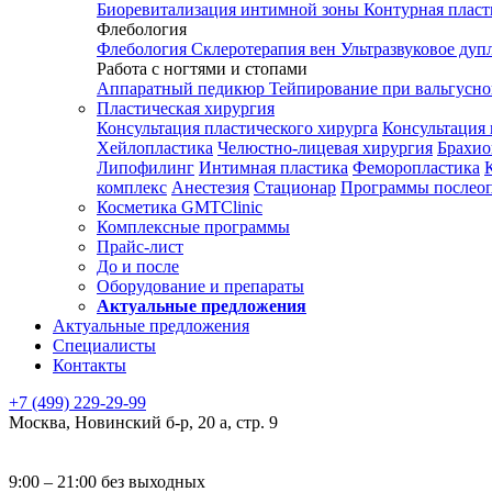
Биоревитализация интимной зоны
Контурная плас
Флебология
Флебология
Склеротерапия вен
Ультразвуковое дуп
Работа с ногтями и стопами
Аппаратный педикюр
Тейпирование при вальгусн
Пластическая хирургия
Консультация пластического хирурга
Консультация 
Хейлопластика
Челюстно-лицевая хирургия
Брахио
Липофилинг
Интимная пластика
Феморопластика
комплекс
Анестезия
Стационар
Программы послео
Косметика GMTClinic
Комплексные программы
Прайс-лист
До и после
Оборудование и препараты
Актуальные предложения
Актуальные предложения
Специалисты
Контакты
+7 (499) 229-29-99
Москва
,
Новинский б-р, 20 а, стр. 9
9:00 – 21:00 без выходных