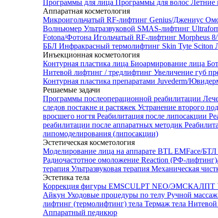
Программы для лица
Программы для волос
Летние 
Аппаратная косметология
Микроигольчатый RF-лифтинг Genius/Джениус
Омо
Волньюмер
Ультразвуковой SMAS-лифтинг Ultrafo
Fotona/Фотона
Игольчатый RF-лифтинг Morpheus 
ББЛ
Инфракрасный термолифтинг Skin Tyte Sciton
Инъекционная косметология
Контурная пластика лица
Биоармирование лица
Бо
Нитевой лифтинг / тредлифтинг
Увеличение губ пр
Контурная пластика препаратами Juvederm/Ювиде
Решаемые задачи
Программы послеоперационной реабилитации
Леч
следов постакне и растяжек
Устранение второго по
вросшего ногтя
Реабилитация после липосакции
Ре
реабилитации после аппаратных методик
Реабилит
липомоделирования (липосакции)
Эстетическая косметология
Моделирование лица на аппарате BTL EMFace/Б
Радиочастотное омоложение Reaction (РФ-лифтинг
терапия
Ультразвуковая терапия
Механическая чист
Эстетика тела
Коррекция фигуры EMSCULPT NEO/ЭМСКАЛПТ
Айкун
Уходовые процедуры по телу
Ручной массаж
лифтинг (термолифтинг) тела
Термаж тела
Нитевой 
Аппаратный педикюр