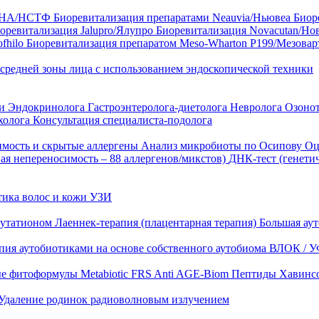
35 HA/НСТФ
Биоревитализация препаратами Neauvia/Ньювеа
Биор
оревитализация Jalupro/Ялупро
Биоревитализация Novacutan/Но
fhilo
Биоревитализация препаратом Meso-Wharton P199/Мезова
 средней зоны лица с использованием эндоскопической техники
ни
Эндокринолога
Гастроэнтеролога-диетолога
Невролога
Озоно
холога
Консультация специалиста-подолога
имость и скрытые аллергены
Анализ микробиоты по Осипову
Оц
ая непереносимость – 88 аллергенов/микстов)
ДНК-тест (генети
тика волос и кожи
УЗИ
лутатионом
Лаеннек-терапия (плацентарная терапия)
Большая аут
пия аутобиотиками на основе собственного аутобиома
ВЛОК / У
ые фитоформулы
Metabiotic FRS
Anti AGE-Biom
Пептиды Хавинс
Удаление родинок радиоволновым излучением