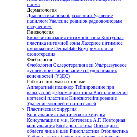
норма
Дерматология
Диагностика новообразований
Удаление
папиллом
Удаление родинок радиоволновым
излучением
Гинекология
Биоревитализация интимной зоны
Контурная
пластика интимной зоны
Лазерное интимное
омоложение Dermablate
Внутриматочная
озонотерапия
Флебология
Флебология
Склеротерапия вен
Ультразвуковое
дуплексное сканирование сосудов нижних
конечностей (УЗДС)
Работа с ногтями и стопами
Аппаратный педикюр
Тейпирование при
вальгусной деформации стопы
Восстановление
ногтевой пластины
Кинезиотейпирование
Удаление мозолей и натоптышей
Пластическая хирургия
Консультация пластического хирурга
Консультация к.м.н. Котелевца А.Г.
Повторная
консультация
Блефаропластика
Операции в
области лица и шеи
Ринопластика
Отопластика
Хейлопластика
Челюстно-лицевая хирургия