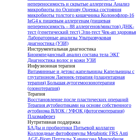
непереносимость и скрытые аллергены
Анализ
микробиоты по Осипову
Оценка состояния
микробиоты толстого кишечника Колонофлор-16
IgG4 к пищевым аллергенам (пищевая
непереносимость – 88 аллергенов/микстов)
ДНК-
тест (генетический тест)
Эли-тест
Чек-ап здоровья
Лабораторные анализы
Ультразвуковая
диагностика (УЗИ)
Инструментальная диагностика
Биоимпедансный анализ состава тела
ЭКГ
Диагностика волос и кожи
УЗИ
Инфузионная терапия
Витаминные и детокс-капельницы
Капельницы с
глутатионом
Лаеннек-терапия (плацентарная
терапия)
Большая аутогемоозонотерапия
(озонотерапия)
Терапия
Восстановление после пластических операций
Терапия аутобиотиками на основе собственного
аутобиома
ВЛОК / УФОК (фотогемотерапия)
Плазмаферез
Нутритивная поддержка
БАДы и пробиотики
Питьевой коллаген
Коллоидные фитоформулы
Metabiotic FRS
Anti
AGE-Biom
Пептиды Хавинсона
Микробиом