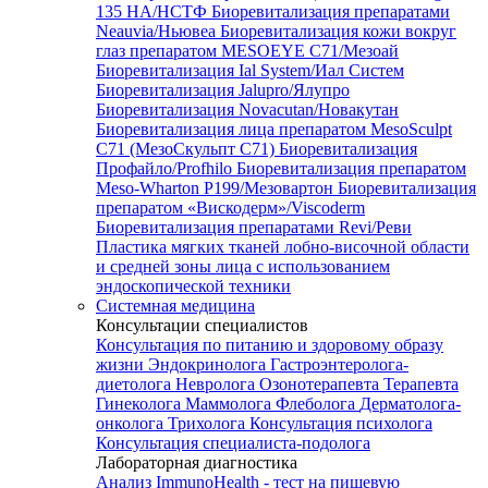
135 HA/НСТФ
Биоревитализация препаратами
Neauvia/Ньювеа
Биоревитализация кожи вокруг
глаз препаратом MESOEYE C71/Мезоай
Биоревитализация Ial System/Иал Систем
Биоревитализация Jalupro/Ялупро
Биоревитализация Novacutan/Новакутан
Биоревитализация лица препаратом MesoSculpt
C71 (МезоСкульпт С71)
Биоревитализация
Профайло/Profhilo
Биоревитализация препаратом
Meso-Wharton P199/Мезовартон
Биоревитализация
препаратом «Вискодерм»/Viscoderm
Биоревитализация препаратами Revi/Реви
Пластика мягких тканей лобно-височной области
и средней зоны лица с использованием
эндоскопической техники
Системная медицина
Консультации специалистов
Консультация по питанию и здоровому образу
жизни
Эндокринолога
Гастроэнтеролога-
диетолога
Невролога
Озонотерапевта
Терапевта
Гинеколога
Маммолога
Флеболога
Дерматолога-
онколога
Трихолога
Консультация психолога
Консультация специалиста-подолога
Лабораторная диагностика
Анализ ImmunoHealth - тест на пищевую