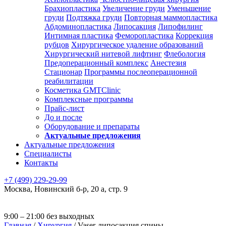
Брахиопластика
Увеличение груди
Уменьшение
груди
Подтяжка груди
Повторная маммопластика
Абдоминопластика
Липосакция
Липофилинг
Интимная пластика
Феморопластика
Коррекция
рубцов
Хирургическое удаление образований
Хирургический нитевой лифтинг
Флебология
Предоперационный комплекс
Анестезия
Стационар
Программы послеоперационной
реабилитации
Косметика GMTClinic
Комплексные программы
Прайс-лист
До и после
Оборудование и препараты
Актуальные предложения
Актуальные предложения
Специалисты
Контакты
+7 (499) 229-29-99
Москва
,
Новинский б-р, 20 а, стр. 9
9:00 – 21:00 без выходных
Главная
/
Хирургия
/
Vaser-липосакция спины