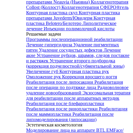
препаратами Neauvia (Ньювиа)
Коллагенотерапия
Collost (Коллост)
Коллагенотерапия СФЕРО®гель
Контурная пластика скул
Контурная пластика
препаратами Juvederm/Ювидерм
Контурная
пластика Belotero/Белотеро
Липолитическое
лечение
Инъекции полимолочной кислоты
Решаемые задачи
Программы послеоперационной реабилитации
Лечение гипергидроза
Удаление пигментных
пятен
Удаление сосудистых дефектов
Лечение
акне
Устранение рубцов, шрамов, следов постакне
и растяжек
Устранение второго подбородка
(коррекция подчелюстной/субментальной зоны)
Увеличение губ
Контурная пластика рук
Омоложение рук
Коррекция вросшего ногтя
Реабилитация после липосакции
Реабилитация
после операции по подтяжке лица
Радиоволновое
удаление новообразований
Экзосомальная терапия
для реабилитации после аппаратных методик
Реабилитация после блефаропластики
Реабилитация после ринопластики
Реабилитация
после маммопластики
Реабилитация после
липомоделирования (липосакции)
Эстетическая косметология
Моделирование лица на аппарате BTL EMFace/