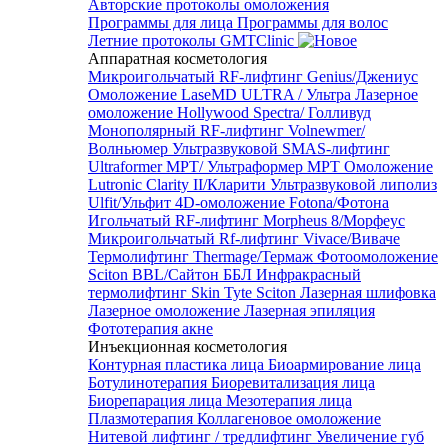
Авторские протоколы омоложения
Программы для лица
Программы для волос
Летние протоколы GMTClinic
Аппаратная косметология
Микроигольчатый RF-лифтинг Genius/Джениус
Омоложение LaseMD ULTRA / Ультра
Лазерное
омоложение Hollywood Spectra/ Голливуд
Монополярный RF-лифтинг Volnewmer/
Волньюмер
Ультразвуковой SMAS-лифтинг
Ultraformer MPT/ Ультраформер MPT
Омоложение
Lutronic Clarity II/Кларити
Ультразвуковой липолиз
Ulfit/Ульфит
4D-омоложение Fotona/Фотона
Игольчатый RF-лифтинг Morpheus 8/Морфеус
Микроигольчатый Rf-лифтинг Vivace/Виваче
Термолифтинг Thermage/Термаж
Фотоомоложение
Sciton BBL/Сайтон ББЛ
Инфракрасный
термолифтинг Skin Tyte Sciton
Лазерная шлифовка
Лазерное омоложение
Лазерная эпиляция
Фототерапия акне
Инъекционная косметология
Контурная пластика лица
Биоармирование лица
Ботулинотерапия
Биоревитализация лица
Биорепарация лица
Мезотерапия лица
Плазмотерапия
Коллагеновое омоложение
Нитевой лифтинг / тредлифтинг
Увеличение губ