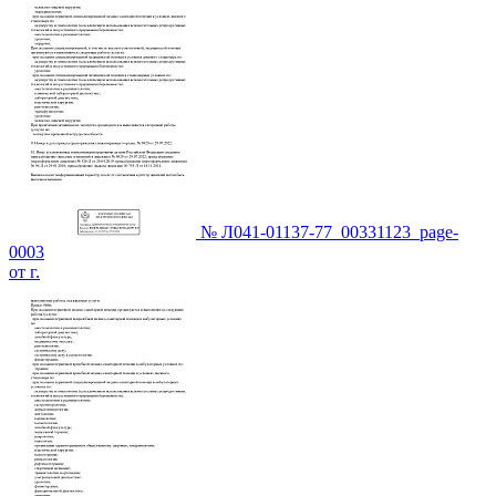
№ Л041-01137-77_00331123_page-
0003
от г.