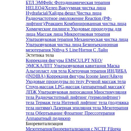
БТЛ ЭМФейс
Фотодинамическая терапия
HELEO4/Хелео
Вакуумная чистка лица
Hydrafacial/Хайдра фешл
Чистка лица
Радиочастотное омоложение Reaction (РФ-
лифтинг)/Реакшен
Комбинированная чистка лица
Химические пилинги
Уходовые процедуры для
лица
Массаж лица
Микротоковая терапия
Ультразвуковая терапия
Механическая чистка лица
Ультразвуковая чистка лица
Безинъекционная
мезотерапия Nithya S Line/Нития С Лайн
Эстетика тела
Коррекция фигуры EMSCULPT NEO/
ЭМСКАЛПТ
Ультразвуковая кавитация
Маска
Альгопласт для тела
Клеточная терапия ИНДИБА
(INDIBA)
Коррекция фигуры Icoone laser/Айкун
Уходовые процедуры по телу
Ручной массаж тела
Стоун-массаж
LPG-массаж (аппаратный массаж)/
ЛПЖ
Ультразвуковая липосакция
Миостимуляция
тела
Радиочастотный лифтинг (термолифтинг)
тела
Термаж тела
Нитевой лифтинг тела (подтяжка
тела нитями)
Лазерная эпиляция тела
Мезотерапия
тела
Обертывание
Флоатинг
Прессотерапия
Аппаратный педикюр
Биоревитализация
Мезотерапия/биоревитализация с NCTF Filorga