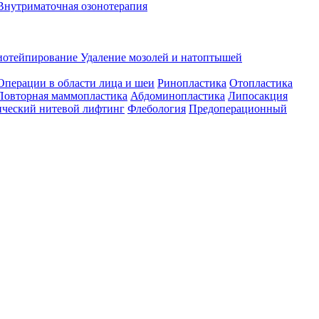
Внутриматочная озонотерапия
иотейпирование
Удаление мозолей и натоптышей
Операции в области лица и шеи
Ринопластика
Отопластика
Повторная маммопластика
Абдоминопластика
Липосакция
ческий нитевой лифтинг
Флебология
Предоперационный