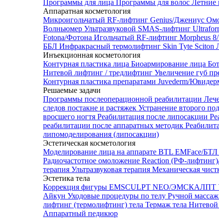
Программы для лица
Программы для волос
Летние 
Аппаратная косметология
Микроигольчатый RF-лифтинг Genius/Джениус
Омо
Волньюмер
Ультразвуковой SMAS-лифтинг Ultrafo
Fotona/Фотона
Игольчатый RF-лифтинг Morpheus 
ББЛ
Инфракрасный термолифтинг Skin Tyte Sciton
Инъекционная косметология
Контурная пластика лица
Биоармирование лица
Бо
Нитевой лифтинг / тредлифтинг
Увеличение губ пр
Контурная пластика препаратами Juvederm/Ювиде
Решаемые задачи
Программы послеоперационной реабилитации
Леч
следов постакне и растяжек
Устранение второго по
вросшего ногтя
Реабилитация после липосакции
Ре
реабилитации после аппаратных методик
Реабилит
липомоделирования (липосакции)
Эстетическая косметология
Моделирование лица на аппарате BTL EMFace/Б
Радиочастотное омоложение Reaction (РФ-лифтинг
терапия
Ультразвуковая терапия
Механическая чист
Эстетика тела
Коррекция фигуры EMSCULPT NEO/ЭМСКАЛПТ
Айкун
Уходовые процедуры по телу
Ручной массаж
лифтинг (термолифтинг) тела
Термаж тела
Нитевой 
Аппаратный педикюр