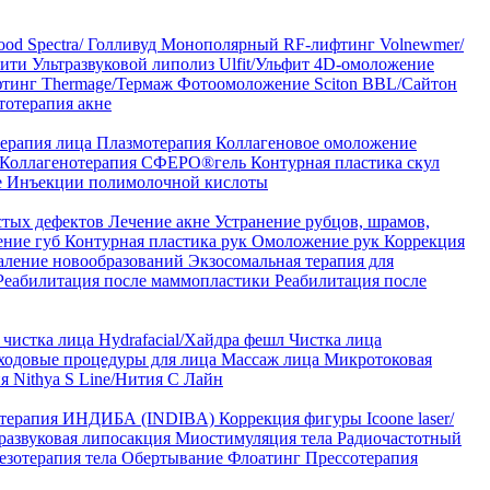
od Spectra/ Голливуд
Монополярный RF-лифтинг Volnewmer/
арити
Ультразвуковой липолиз Ulfit/Ульфит
4D-омоложение
тинг Thermage/Термаж
Фотоомоложение Sciton BBL/Сайтон
тотерапия акне
ерапия лица
Плазмотерапия
Коллагеновое омоложение
Коллагенотерапия СФЕРО®гель
Контурная пластика скул
е
Инъекции полимолочной кислоты
стых дефектов
Лечение акне
Устранение рубцов, шрамов,
ение губ
Контурная пластика рук
Омоложение рук
Коррекция
аление новообразований
Экзосомальная терапия для
Реабилитация после маммопластики
Реабилитация после
чистка лица Hydrafacial/Хайдра фешл
Чистка лица
ходовые процедуры для лица
Массаж лица
Микротоковая
я Nithya S Line/Нития С Лайн
 терапия ИНДИБА (INDIBA)
Коррекция фигуры Icoone laser/
развуковая липосакция
Миостимуляция тела
Радиочастотный
езотерапия тела
Обертывание
Флоатинг
Прессотерапия