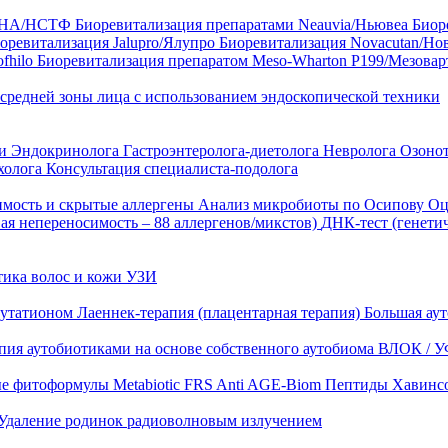
35 HA/НСТФ
Биоревитализация препаратами Neauvia/Ньювеа
Биор
оревитализация Jalupro/Ялупро
Биоревитализация Novacutan/Но
fhilo
Биоревитализация препаратом Meso-Wharton P199/Мезова
 средней зоны лица с использованием эндоскопической техники
ни
Эндокринолога
Гастроэнтеролога-диетолога
Невролога
Озоно
холога
Консультация специалиста-подолога
имость и скрытые аллергены
Анализ микробиоты по Осипову
Оц
ая непереносимость – 88 аллергенов/микстов)
ДНК-тест (генети
тика волос и кожи
УЗИ
лутатионом
Лаеннек-терапия (плацентарная терапия)
Большая аут
пия аутобиотиками на основе собственного аутобиома
ВЛОК / У
ые фитоформулы
Metabiotic FRS
Anti AGE-Biom
Пептиды Хавинс
Удаление родинок радиоволновым излучением