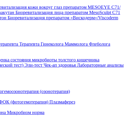
евитализация кожи вокруг глаз препаратом MESOEYE C71/
вакутан
Биоревитализация лица препаратом MesoSculpt C71
ртон
Биоревитализация препаратом «Вискодерм»/Viscoderm
терапевта
Терапевта
Гинеколога
Маммолога
Флеболога
енка состояния микробиоты толстого кишечника
ческий тест)
Эли-тест
Чек-ап здоровья
Лабораторные анализы
огемоозонотерапия (озонотерапия)
ФОК (фотогемотерапия)
Плазмаферез
она
Микробиом норма