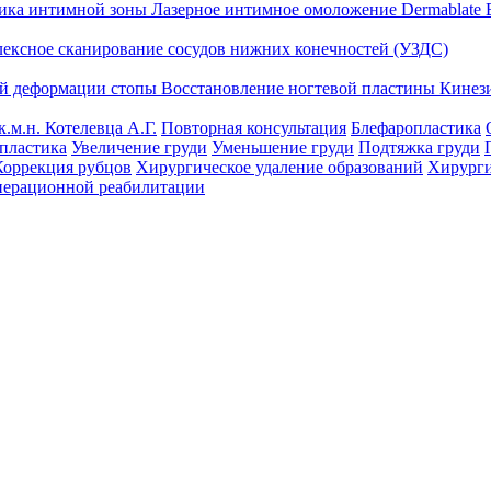
тика интимной зоны
Лазерное интимное омоложение Dermablate
лексное сканирование сосудов нижних конечностей (УЗДС)
ой деформации стопы
Восстановление ногтевой пластины
Кинез
к.м.н. Котелевца А.Г.
Повторная консультация
Блефаропластика
пластика
Увеличение груди
Уменьшение груди
Подтяжка груди
Коррекция рубцов
Хирургическое удаление образований
Хирурги
перационной реабилитации