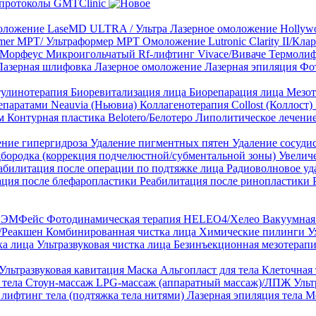
протоколы GMTClinic
ложение LaseMD ULTRA / Ультра
Лазерное омоложение Hollywo
rmer MPT/ Ультраформер MPT
Омоложение Lutronic Clarity II/Кл
8/Морфеус
Микроигольчатый Rf-лифтинг Vivace/Виваче
Термолиф
Лазерная шлифовка
Лазерное омоложение
Лазерная эпиляция
Фо
тулинотерапия
Биоревитализация лица
Биорепарация лица
Мезот
епаратами Neauvia (Ньювиа)
Коллагенотерапия Collost (Коллост)
рм
Контурная пластика Belotero/Белотеро
Липолитическое лечени
ение гипергидроза
Удаление пигментных пятен
Удаление сосуди
дбородка (коррекция подчелюстной/субментальной зоны)
Увелич
абилитация после операции по подтяжке лица
Радиоволновое уд
ация после блефаропластики
Реабилитация после ринопластики
ТЛ ЭМФейс
Фотодинамическая терапия HELEO4/Хелео
Вакуумная 
)/Реакшен
Комбинированная чистка лица
Химические пилинги
У
ка лица
Ультразвуковая чистка лица
Безинъекционная мезотерапи
Ультразвуковая кавитация
Маска Альгопласт для тела
Клеточная
 тела
Стоун-массаж
LPG-массаж (аппаратный массаж)/ЛПЖ
Ульт
лифтинг тела (подтяжка тела нитями)
Лазерная эпиляция тела
М