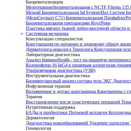
Биоревитализация
Мезотерапия/биоревитализация с NCTF Filorga 1
Мезоай
Биоревитализация Ial System/Иал Систем
Би
(МезоСкульпт С71)
Биоревитализация Профайло/Pro
Биоревитализация препаратами Revi/Реви
Пластика мягких тканей лобно-височной области и
Системная медицина
Консультации специалистов
Консультация по питанию и здоровому образу жиз
Дерматолога-онколога
Трихолога
Консультация пси
Лабораторная диагностика
Анализ ImmunoHealth - тест на пищевую неперенос
Колонофлор-16
IgG4 к пищевым аллергенам (пищев
Ультразвуковая диагностика (УЗИ)
Инструментальная диагностика
Биоимпедансный анализ состава тела
ЭКГ
Диагнос
Инфузионная терапия
Витаминные и детокс-капельницы
Капельницы с г
Терапия
Восстановление после пластических операций
Тера
Нутритивная поддержка
БАДы и пробиотики
Питьевой коллаген
Коллоидн
Дерматология
Диагностика новообразований
Удаление папиллом
Гинекология