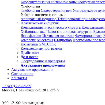
Биоревитализация интимной зоны
Контурная плас
Флебология
Флебология
Склеротерапия вен
Ультразвуковое дуп
Работа с ногтями и стопами
Аппаратный педикюр
Тейпирование при вальгусн
Пластическая хирургия
Консультация пластического хирурга
Консультация 
Хейлопластика
Челюстно-лицевая хирургия
Брахио
Липофилинг
Интимная пластика
Феморопластика
комплекс
Анестезия
Стационар
Программы послео
Косметика GMTClinic
Комплексные программы
Прайс-лист
До и после
Оборудование и препараты
Актуальные предложения
Актуальные предложения
Специалисты
Контакты
+7 (499) 229-29-99
Москва
,
Новинский б-р, 20 а, стр. 9
9:00 – 21:00 без выходных