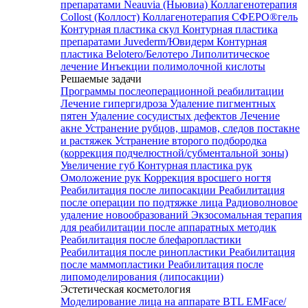
препаратами Neauvia (Ньювиа)
Коллагенотерапия
Collost (Коллост)
Коллагенотерапия СФЕРО®гель
Контурная пластика скул
Контурная пластика
препаратами Juvederm/Ювидерм
Контурная
пластика Belotero/Белотеро
Липолитическое
лечение
Инъекции полимолочной кислоты
Решаемые задачи
Программы послеоперационной реабилитации
Лечение гипергидроза
Удаление пигментных
пятен
Удаление сосудистых дефектов
Лечение
акне
Устранение рубцов, шрамов, следов постакне
и растяжек
Устранение второго подбородка
(коррекция подчелюстной/субментальной зоны)
Увеличение губ
Контурная пластика рук
Омоложение рук
Коррекция вросшего ногтя
Реабилитация после липосакции
Реабилитация
после операции по подтяжке лица
Радиоволновое
удаление новообразований
Экзосомальная терапия
для реабилитации после аппаратных методик
Реабилитация после блефаропластики
Реабилитация после ринопластики
Реабилитация
после маммопластики
Реабилитация после
липомоделирования (липосакции)
Эстетическая косметология
Моделирование лица на аппарате BTL EMFace/