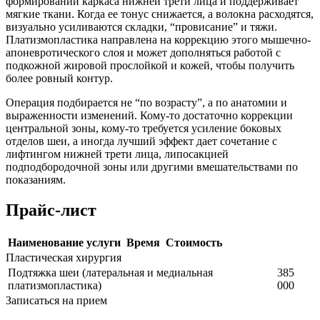
формировании каркаса нижней трети лица и поддерживает
мягкие ткани. Когда ее тонус снижается, а волокна расходятся,
визуально усиливаются складки, “провисание” и тяжи.
Платизмопластика направлена на коррекцию этого мышечно-
апоневротического слоя и может дополняться работой с
подкожной жировой прослойкой и кожей, чтобы получить
более ровный контур.
Операция подбирается не “по возрасту”, а по анатомии и
выраженности изменений. Кому-то достаточно коррекции
центральной зоны, кому-то требуется усиление боковых
отделов шеи, а иногда лучший эффект дает сочетание с
лифтингом нижней трети лица, липосакцией
подподбородочной зоны или другими вмешательствами по
показаниям.
Прайс-лист
Наименование услуги
Время
Стоимость
Пластическая хирургия
Подтяжка шеи (латеральная и медиальная
385
платизмопластика)
000
Записаться на прием