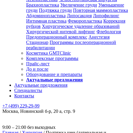
Брахиопластика
Увеличение груди
Уменьшение
груди
Подтяжка груди
Повторная маммопластика
Абдоминопластика
Липосакция
Липофилинг
Интимная пластика
Феморопластика
Коррекция
рубцов
Хирургическое удаление образований
Хирургический нитевой лифтинг
Флебология
Предоперационный комплекс
Анестезия
Стационар
Программы послеоперационной
реабилитации
Косметика GMTClinic
Комплексные программы
Прайс-лист
До и после
Оборудование и препараты
Актуальные предложения
Актуальные предложения
Специалисты
Контакты
+7 (499) 229-29-99
Москва
,
Новинский б-р, 20 а, стр. 9
9:00 – 21:00 без выходных
Главная
/
Хирургия
/
Подтяжка шеи (латеральная и