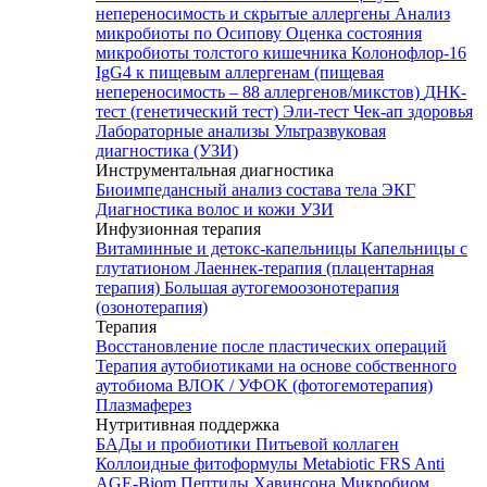
непереносимость и скрытые аллергены
Анализ
микробиоты по Осипову
Оценка состояния
микробиоты толстого кишечника Колонофлор-16
IgG4 к пищевым аллергенам (пищевая
непереносимость – 88 аллергенов/микстов)
ДНК-
тест (генетический тест)
Эли-тест
Чек-ап здоровья
Лабораторные анализы
Ультразвуковая
диагностика (УЗИ)
Инструментальная диагностика
Биоимпедансный анализ состава тела
ЭКГ
Диагностика волос и кожи
УЗИ
Инфузионная терапия
Витаминные и детокс-капельницы
Капельницы с
глутатионом
Лаеннек-терапия (плацентарная
терапия)
Большая аутогемоозонотерапия
(озонотерапия)
Терапия
Восстановление после пластических операций
Терапия аутобиотиками на основе собственного
аутобиома
ВЛОК / УФОК (фотогемотерапия)
Плазмаферез
Нутритивная поддержка
БАДы и пробиотики
Питьевой коллаген
Коллоидные фитоформулы
Metabiotic FRS
Anti
AGE-Biom
Пептиды Хавинсона
Микробиом