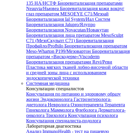
135 HA/НСТФ
Биоревитализация препаратами
Neauvia/Ньювеа
Биоревитализация кожи вокруг
глаз препаратом MESOEYE C71/Мезоай
Биоревитализация Ial System/Иал Систем
Биоревитализация Jalupro/Ялупро
Биоревитализация Novacutan/Новакутан
Биоревитализация лица препаратом MesoSculpt
C71 (МезоСкульпт С71)
Биоревитализация
Профайло/Profhilo
Биоревитализация препаратом
Meso-Wharton P199/Мезовартон
Биоревитализация
препаратом «Вискодерм»/Viscoderm
Биоревитализация препаратами Revi/Реви
Пластика мягких тканей лобно-височной области
и средней зоны лица с использованием
эндоскопической техники
Системная медицина
Консультации специалистов
Консультация по питанию и здоровому образу
жизни
Эндокринолога
Гастроэнтеролога-
диетолога
Невролога
Озонотерапевта
Терапевта
Гинеколога
Маммолога
Флеболога
Дерматолога-
онколога
Трихолога
Консультация психолога
Консультация специалиста-подолога
Лабораторная диагностика
Анализ ImmunoHealth - тест на пищевую