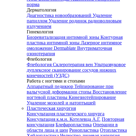
норма
Дерматология
Диагностика новообразований
Удаление
папиллом
Удаление родинок радиоволновым
излучением
Гинекология
Биоревитализация интимной зоны
Контурная
пластика интимной зоны
Лазерное интимное
омоложение Dermablate
Внутриматочная
озонотерапия
Флебология
Флебология
Склеротерапия вен
Ультразвуковое
дуплексное сканирование сосудов нижних
конечностей (УЗДС)
Работа с ногтями и стопами
Аппаратный педикюр
Тейпирование при
вальгусной деформации стопы
Восстановление
ногтевой пластины
Кинезиотейпирование
Удаление мозолей и натоптышей
Пластическая хирургия
Консультация пластического хирурга
Консультация к.м.н. Котелевца А.Г.
Повторная
консультация
Блефаропластика
Операции в
области лица и шеи
Ринопластика
Отопластика
Хейлопластика
Челюстно-лицевая хирургия