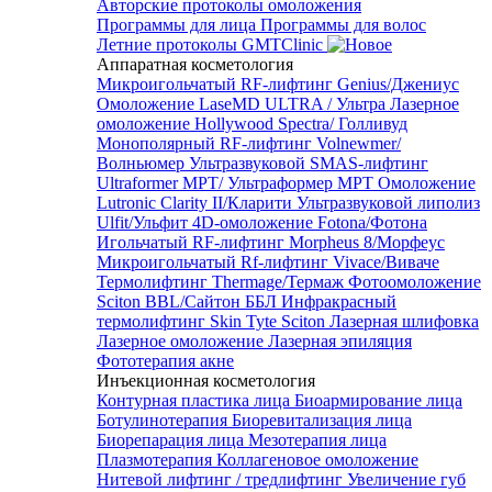
Авторские протоколы омоложения
Программы для лица
Программы для волос
Летние протоколы GMTClinic
Аппаратная косметология
Микроигольчатый RF-лифтинг Genius/Джениус
Омоложение LaseMD ULTRA / Ультра
Лазерное
омоложение Hollywood Spectra/ Голливуд
Монополярный RF-лифтинг Volnewmer/
Волньюмер
Ультразвуковой SMAS-лифтинг
Ultraformer MPT/ Ультраформер MPT
Омоложение
Lutronic Clarity II/Кларити
Ультразвуковой липолиз
Ulfit/Ульфит
4D-омоложение Fotona/Фотона
Игольчатый RF-лифтинг Morpheus 8/Морфеус
Микроигольчатый Rf-лифтинг Vivace/Виваче
Термолифтинг Thermage/Термаж
Фотоомоложение
Sciton BBL/Сайтон ББЛ
Инфракрасный
термолифтинг Skin Tyte Sciton
Лазерная шлифовка
Лазерное омоложение
Лазерная эпиляция
Фототерапия акне
Инъекционная косметология
Контурная пластика лица
Биоармирование лица
Ботулинотерапия
Биоревитализация лица
Биорепарация лица
Мезотерапия лица
Плазмотерапия
Коллагеновое омоложение
Нитевой лифтинг / тредлифтинг
Увеличение губ