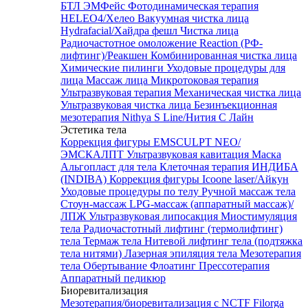
БТЛ ЭМФейс
Фотодинамическая терапия
HELEO4/Хелео
Вакуумная чистка лица
Hydrafacial/Хайдра фешл
Чистка лица
Радиочастотное омоложение Reaction (РФ-
лифтинг)/Реакшен
Комбинированная чистка лица
Химические пилинги
Уходовые процедуры для
лица
Массаж лица
Микротоковая терапия
Ультразвуковая терапия
Механическая чистка лица
Ультразвуковая чистка лица
Безинъекционная
мезотерапия Nithya S Line/Нития С Лайн
Эстетика тела
Коррекция фигуры EMSCULPT NEO/
ЭМСКАЛПТ
Ультразвуковая кавитация
Маска
Альгопласт для тела
Клеточная терапия ИНДИБА
(INDIBA)
Коррекция фигуры Icoone laser/Айкун
Уходовые процедуры по телу
Ручной массаж тела
Стоун-массаж
LPG-массаж (аппаратный массаж)/
ЛПЖ
Ультразвуковая липосакция
Миостимуляция
тела
Радиочастотный лифтинг (термолифтинг)
тела
Термаж тела
Нитевой лифтинг тела (подтяжка
тела нитями)
Лазерная эпиляция тела
Мезотерапия
тела
Обертывание
Флоатинг
Прессотерапия
Аппаратный педикюр
Биоревитализация
Мезотерапия/биоревитализация с NCTF Filorga