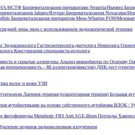
35 HA/НСТФ
Биоревитализация препаратами Neauvia/Ньювеа
Биор
оревитализация Jalupro/Ялупро
Биоревитализация Novacutan/Но
fhilo
Биоревитализация препаратом Meso-Wharton P199/Мезова
 средней зоны лица с использованием эндоскопической техники
ни
Эндокринолога
Гастроэнтеролога-диетолога
Невролога
Озоно
холога
Консультация специалиста-подолога
имость и скрытые аллергены
Анализ микробиоты по Осипову
Оц
ая непереносимость – 88 аллергенов/микстов)
ДНК-тест (генети
тика волос и кожи
УЗИ
лутатионом
Лаеннек-терапия (плацентарная терапия)
Большая аут
пия аутобиотиками на основе собственного аутобиома
ВЛОК / У
ые фитоформулы
Metabiotic FRS
Anti AGE-Biom
Пептиды Хавинс
Удаление родинок радиоволновым излучением