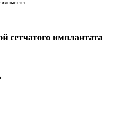
о имплантата
ой сетчатого имплантата
0