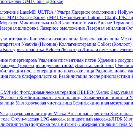
протоколы GMTClinic
ложение LaseMD ULTRA / Ультра
Лазерное омоложение Hollywo
rmer MPT/ Ультраформер MPT
Омоложение Lutronic Clarity II/Кл
8/Морфеус
Микроигольчатый Rf-лифтинг Vivace/Виваче
Термолиф
Лазерная шлифовка
Лазерное омоложение
Лазерная эпиляция
Фо
тулинотерапия
Биоревитализация лица
Биорепарация лица
Мезот
епаратами Neauvia (Ньювиа)
Коллагенотерапия Collost (Коллост)
рм
Контурная пластика Belotero/Белотеро
Липолитическое лечени
ение гипергидроза
Удаление пигментных пятен
Удаление сосуди
дбородка (коррекция подчелюстной/субментальной зоны)
Увелич
абилитация после операции по подтяжке лица
Радиоволновое уд
ация после блефаропластики
Реабилитация после ринопластики
ТЛ ЭМФейс
Фотодинамическая терапия HELEO4/Хелео
Вакуумная 
)/Реакшен
Комбинированная чистка лица
Химические пилинги
У
ка лица
Ультразвуковая чистка лица
Безинъекционная мезотерапи
Ультразвуковая кавитация
Маска Альгопласт для тела
Клеточная
 тела
Стоун-массаж
LPG-массаж (аппаратный массаж)/ЛПЖ
Ульт
лифтинг тела (подтяжка тела нитями)
Лазерная эпиляция тела
М