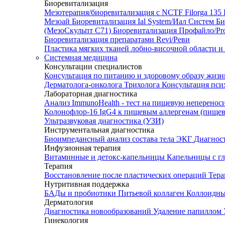
Биоревитализация
Мезотерапия/биоревитализация с NCTF Filorga 1
Мезоай
Биоревитализация Ial System/Иал Систем
Би
(МезоСкульпт С71)
Биоревитализация Профайло/Pro
Биоревитализация препаратами Revi/Реви
Пластика мягких тканей лобно-височной области и
Системная медицина
Консультации специалистов
Консультация по питанию и здоровому образу жиз
Дерматолога-онколога
Трихолога
Консультация пси
Лабораторная диагностика
Анализ ImmunoHealth - тест на пищевую неперенос
Колонофлор-16
IgG4 к пищевым аллергенам (пищев
Ультразвуковая диагностика (УЗИ)
Инструментальная диагностика
Биоимпедансный анализ состава тела
ЭКГ
Диагнос
Инфузионная терапия
Витаминные и детокс-капельницы
Капельницы с г
Терапия
Восстановление после пластических операций
Тера
Нутритивная поддержка
БАДы и пробиотики
Питьевой коллаген
Коллоидн
Дерматология
Диагностика новообразований
Удаление папиллом
Гинекология