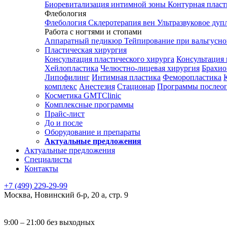
Биоревитализация интимной зоны
Контурная плас
Флебология
Флебология
Склеротерапия вен
Ультразвуковое дуп
Работа с ногтями и стопами
Аппаратный педикюр
Тейпирование при вальгусн
Пластическая хирургия
Консультация пластического хирурга
Консультация 
Хейлопластика
Челюстно-лицевая хирургия
Брахио
Липофилинг
Интимная пластика
Феморопластика
комплекс
Анестезия
Стационар
Программы послео
Косметика GMTClinic
Комплексные программы
Прайс-лист
До и после
Оборудование и препараты
Актуальные предложения
Актуальные предложения
Специалисты
Контакты
+7 (499) 229-29-99
Москва
,
Новинский б-р, 20 а, стр. 9
9:00 – 21:00 без выходных