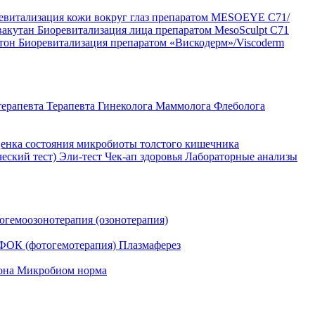
евитализация кожи вокруг глаз препаратом MESOEYE C71/
вакутан
Биоревитализация лица препаратом MesoSculpt C71
ртон
Биоревитализация препаратом «Вискодерм»/Viscoderm
терапевта
Терапевта
Гинеколога
Маммолога
Флеболога
енка состояния микробиоты толстого кишечника
ческий тест)
Эли-тест
Чек-ап здоровья
Лабораторные анализы
огемоозонотерапия (озонотерапия)
ФОК (фотогемотерапия)
Плазмаферез
она
Микробиом норма