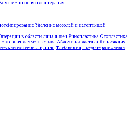
Внутриматочная озонотерапия
иотейпирование
Удаление мозолей и натоптышей
Операции в области лица и шеи
Ринопластика
Отопластика
Повторная маммопластика
Абдоминопластика
Липосакция
ческий нитевой лифтинг
Флебология
Предоперационный