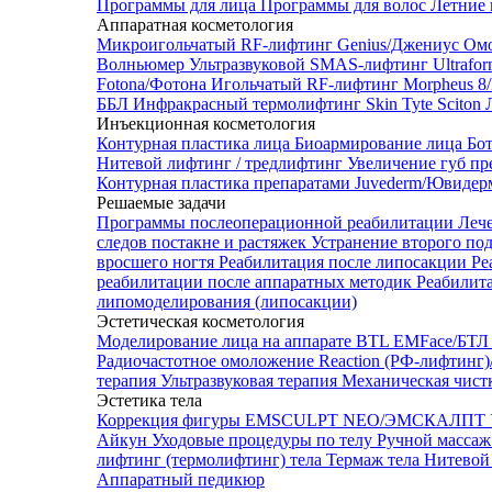
Программы для лица
Программы для волос
Летние 
Аппаратная косметология
Микроигольчатый RF-лифтинг Genius/Джениус
Омо
Волньюмер
Ультразвуковой SMAS-лифтинг Ultrafo
Fotona/Фотона
Игольчатый RF-лифтинг Morpheus 
ББЛ
Инфракрасный термолифтинг Skin Tyte Sciton
Инъекционная косметология
Контурная пластика лица
Биоармирование лица
Бо
Нитевой лифтинг / тредлифтинг
Увеличение губ пр
Контурная пластика препаратами Juvederm/Ювиде
Решаемые задачи
Программы послеоперационной реабилитации
Леч
следов постакне и растяжек
Устранение второго по
вросшего ногтя
Реабилитация после липосакции
Ре
реабилитации после аппаратных методик
Реабилит
липомоделирования (липосакции)
Эстетическая косметология
Моделирование лица на аппарате BTL EMFace/Б
Радиочастотное омоложение Reaction (РФ-лифтинг
терапия
Ультразвуковая терапия
Механическая чист
Эстетика тела
Коррекция фигуры EMSCULPT NEO/ЭМСКАЛПТ
Айкун
Уходовые процедуры по телу
Ручной массаж
лифтинг (термолифтинг) тела
Термаж тела
Нитевой 
Аппаратный педикюр