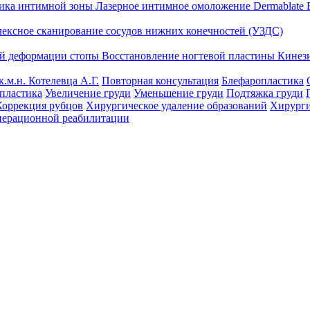
тика интимной зоны
Лазерное интимное омоложение Dermablate
лексное сканирование сосудов нижних конечностей (УЗДС)
ой деформации стопы
Восстановление ногтевой пластины
Кинез
к.м.н. Котелевца А.Г.
Повторная консультация
Блефаропластика
пластика
Увеличение груди
Уменьшение груди
Подтяжка груди
Коррекция рубцов
Хирургическое удаление образований
Хирурги
перационной реабилитации