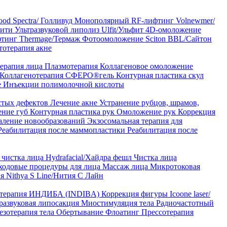
od Spectra/ Голливуд
Монополярный RF-лифтинг Volnewmer/
арити
Ультразвуковой липолиз Ulfit/Ульфит
4D-омоложение
тинг Thermage/Термаж
Фотоомоложение Sciton BBL/Сайтон
тотерапия акне
ерапия лица
Плазмотерапия
Коллагеновое омоложение
Коллагенотерапия СФЕРО®гель
Контурная пластика скул
е
Инъекции полимолочной кислоты
стых дефектов
Лечение акне
Устранение рубцов, шрамов,
ение губ
Контурная пластика рук
Омоложение рук
Коррекция
аление новообразований
Экзосомальная терапия для
Реабилитация после маммопластики
Реабилитация после
чистка лица Hydrafacial/Хайдра фешл
Чистка лица
ходовые процедуры для лица
Массаж лица
Микротоковая
я Nithya S Line/Нития С Лайн
 терапия ИНДИБА (INDIBA)
Коррекция фигуры Icoone laser/
развуковая липосакция
Миостимуляция тела
Радиочастотный
езотерапия тела
Обертывание
Флоатинг
Прессотерапия