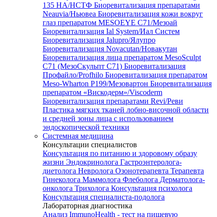
135 HA/НСТФ
Биоревитализация препаратами
Neauvia/Ньювеа
Биоревитализация кожи вокруг
глаз препаратом MESOEYE C71/Мезоай
Биоревитализация Ial System/Иал Систем
Биоревитализация Jalupro/Ялупро
Биоревитализация Novacutan/Новакутан
Биоревитализация лица препаратом MesoSculpt
C71 (МезоСкульпт С71)
Биоревитализация
Профайло/Profhilo
Биоревитализация препаратом
Meso-Wharton P199/Мезовартон
Биоревитализация
препаратом «Вискодерм»/Viscoderm
Биоревитализация препаратами Revi/Реви
Пластика мягких тканей лобно-височной области
и средней зоны лица с использованием
эндоскопической техники
Системная медицина
Консультации специалистов
Консультация по питанию и здоровому образу
жизни
Эндокринолога
Гастроэнтеролога-
диетолога
Невролога
Озонотерапевта
Терапевта
Гинеколога
Маммолога
Флеболога
Дерматолога-
онколога
Трихолога
Консультация психолога
Консультация специалиста-подолога
Лабораторная диагностика
Анализ ImmunoHealth - тест на пищевую