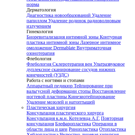
норма
Дерматология
Диагностика новообразований
Удаление
папиллом
Удаление родинок радиоволновым
излучением
Гинекология
Биоревитализация интимной зоны
Контурная
пластика интимной зоны
Лазерное интимное
омоложение Dermablate
Внутриматочная
озонотерапия
Флебология
Флебология
Склеротерапия вен
Ультразвуковое
дуплексное сканирование сосудов нижних
конечностей (УЗДС)
Работа с ногтями и стопами
Аппаратный педикюр
Тейпирование при
вальгусной деформации стопы
Восстановление
ногтевой пластины
Кинезиотейпирование
Удаление мозолей и натоптышей
Пластическая хирургия
Консультация пластического хирурга
Консультация к.м.н. Котелевца А.Г.
Повторная
консультация
Блефаропластика
Операции в
области лица и шеи
Ринопластика
Отопластика
Хейлопластика
Челюстно-лицевая хирургия