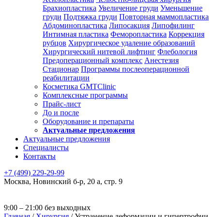
Брахиопластика
Увеличение груди
Уменьшение
груди
Подтяжка груди
Повторная маммопластика
Абдоминопластика
Липосакция
Липофилинг
Интимная пластика
Феморопластика
Коррекция
рубцов
Хирургическое удаление образований
Хирургический нитевой лифтинг
Флебология
Предоперационный комплекс
Анестезия
Стационар
Программы послеоперационной
реабилитации
Косметика GMTClinic
Комплексные программы
Прайс-лист
До и после
Оборудование и препараты
Актуальные предложения
Актуальные предложения
Специалисты
Контакты
+7 (499) 229-29-99
Москва
,
Новинский б-р, 20 а, стр. 9
9:00 – 21:00 без выходных
Главная
/
Хирургия
/
Устранение деформации и гипертрофии