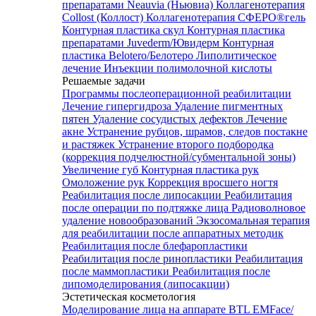
препаратами Neauvia (Ньювиа)
Коллагенотерапия
Collost (Коллост)
Коллагенотерапия СФЕРО®гель
Контурная пластика скул
Контурная пластика
препаратами Juvederm/Ювидерм
Контурная
пластика Belotero/Белотеро
Липолитическое
лечение
Инъекции полимолочной кислоты
Решаемые задачи
Программы послеоперационной реабилитации
Лечение гипергидроза
Удаление пигментных
пятен
Удаление сосудистых дефектов
Лечение
акне
Устранение рубцов, шрамов, следов постакне
и растяжек
Устранение второго подбородка
(коррекция подчелюстной/субментальной зоны)
Увеличение губ
Контурная пластика рук
Омоложение рук
Коррекция вросшего ногтя
Реабилитация после липосакции
Реабилитация
после операции по подтяжке лица
Радиоволновое
удаление новообразований
Экзосомальная терапия
для реабилитации после аппаратных методик
Реабилитация после блефаропластики
Реабилитация после ринопластики
Реабилитация
после маммопластики
Реабилитация после
липомоделирования (липосакции)
Эстетическая косметология
Моделирование лица на аппарате BTL EMFace/