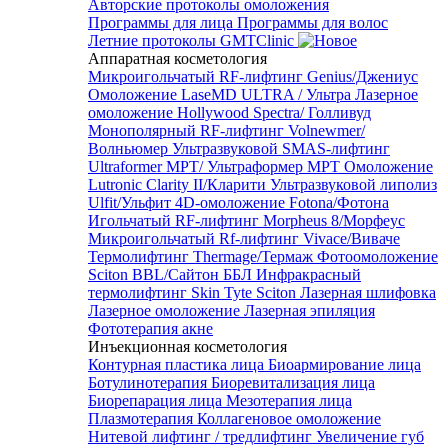
Авторские протоколы омоложения
Программы для лица
Программы для волос
Летние протоколы GMTClinic
Аппаратная косметология
Микроигольчатый RF-лифтинг Genius/Джениус
Омоложение LaseMD ULTRA / Ультра
Лазерное
омоложение Hollywood Spectra/ Голливуд
Монополярный RF-лифтинг Volnewmer/
Волньюмер
Ультразвуковой SMAS-лифтинг
Ultraformer MPT/ Ультраформер MPT
Омоложение
Lutronic Clarity II/Кларити
Ультразвуковой липолиз
Ulfit/Ульфит
4D-омоложение Fotona/Фотона
Игольчатый RF-лифтинг Morpheus 8/Морфеус
Микроигольчатый Rf-лифтинг Vivace/Виваче
Термолифтинг Thermage/Термаж
Фотоомоложение
Sciton BBL/Сайтон ББЛ
Инфракрасный
термолифтинг Skin Tyte Sciton
Лазерная шлифовка
Лазерное омоложение
Лазерная эпиляция
Фототерапия акне
Инъекционная косметология
Контурная пластика лица
Биоармирование лица
Ботулинотерапия
Биоревитализация лица
Биорепарация лица
Мезотерапия лица
Плазмотерапия
Коллагеновое омоложение
Нитевой лифтинг / тредлифтинг
Увеличение губ