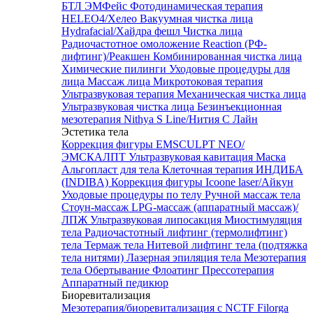
БТЛ ЭМФейс
Фотодинамическая терапия
HELEO4/Хелео
Вакуумная чистка лица
Hydrafacial/Хайдра фешл
Чистка лица
Радиочастотное омоложение Reaction (РФ-
лифтинг)/Реакшен
Комбинированная чистка лица
Химические пилинги
Уходовые процедуры для
лица
Массаж лица
Микротоковая терапия
Ультразвуковая терапия
Механическая чистка лица
Ультразвуковая чистка лица
Безинъекционная
мезотерапия Nithya S Line/Нития С Лайн
Эстетика тела
Коррекция фигуры EMSCULPT NEO/
ЭМСКАЛПТ
Ультразвуковая кавитация
Маска
Альгопласт для тела
Клеточная терапия ИНДИБА
(INDIBA)
Коррекция фигуры Icoone laser/Айкун
Уходовые процедуры по телу
Ручной массаж тела
Стоун-массаж
LPG-массаж (аппаратный массаж)/
ЛПЖ
Ультразвуковая липосакция
Миостимуляция
тела
Радиочастотный лифтинг (термолифтинг)
тела
Термаж тела
Нитевой лифтинг тела (подтяжка
тела нитями)
Лазерная эпиляция тела
Мезотерапия
тела
Обертывание
Флоатинг
Прессотерапия
Аппаратный педикюр
Биоревитализация
Мезотерапия/биоревитализация с NCTF Filorga