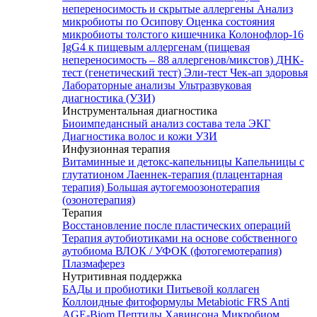
непереносимость и скрытые аллергены
Анализ
микробиоты по Осипову
Оценка состояния
микробиоты толстого кишечника Колонофлор-16
IgG4 к пищевым аллергенам (пищевая
непереносимость – 88 аллергенов/микстов)
ДНК-
тест (генетический тест)
Эли-тест
Чек-ап здоровья
Лабораторные анализы
Ультразвуковая
диагностика (УЗИ)
Инструментальная диагностика
Биоимпедансный анализ состава тела
ЭКГ
Диагностика волос и кожи
УЗИ
Инфузионная терапия
Витаминные и детокс-капельницы
Капельницы с
глутатионом
Лаеннек-терапия (плацентарная
терапия)
Большая аутогемоозонотерапия
(озонотерапия)
Терапия
Восстановление после пластических операций
Терапия аутобиотиками на основе собственного
аутобиома
ВЛОК / УФОК (фотогемотерапия)
Плазмаферез
Нутритивная поддержка
БАДы и пробиотики
Питьевой коллаген
Коллоидные фитоформулы
Metabiotic FRS
Anti
AGE-Biom
Пептиды Хавинсона
Микробиом