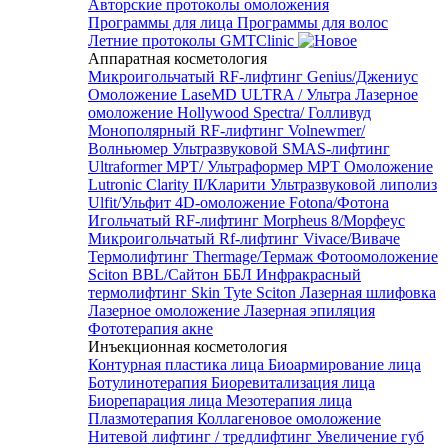
Авторские протоколы омоложения
Программы для лица
Программы для волос
Летние протоколы GMTClinic
Аппаратная косметология
Микроигольчатый RF-лифтинг Genius/Джениус
Омоложение LaseMD ULTRA / Ультра
Лазерное
омоложение Hollywood Spectra/ Голливуд
Монополярный RF-лифтинг Volnewmer/
Волньюмер
Ультразвуковой SMAS-лифтинг
Ultraformer MPT/ Ультраформер MPT
Омоложение
Lutronic Clarity II/Кларити
Ультразвуковой липолиз
Ulfit/Ульфит
4D-омоложение Fotona/Фотона
Игольчатый RF-лифтинг Morpheus 8/Морфеус
Микроигольчатый Rf-лифтинг Vivace/Виваче
Термолифтинг Thermage/Термаж
Фотоомоложение
Sciton BBL/Сайтон ББЛ
Инфракрасный
термолифтинг Skin Tyte Sciton
Лазерная шлифовка
Лазерное омоложение
Лазерная эпиляция
Фототерапия акне
Инъекционная косметология
Контурная пластика лица
Биоармирование лица
Ботулинотерапия
Биоревитализация лица
Биорепарация лица
Мезотерапия лица
Плазмотерапия
Коллагеновое омоложение
Нитевой лифтинг / тредлифтинг
Увеличение губ