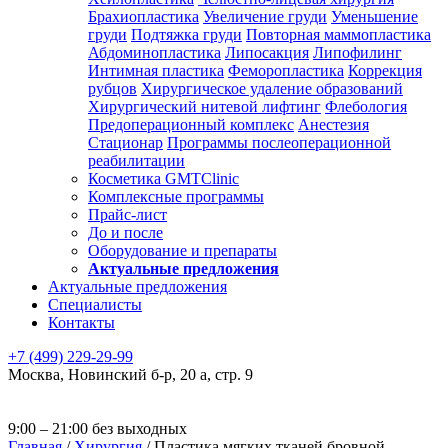
Брахиопластика
Увеличение груди
Уменьшение
груди
Подтяжка груди
Повторная маммопластика
Абдоминопластика
Липосакция
Липофилинг
Интимная пластика
Феморопластика
Коррекция
рубцов
Хирургическое удаление образований
Хирургический нитевой лифтинг
Флебология
Предоперационный комплекс
Анестезия
Стационар
Программы послеоперационной
реабилитации
Косметика GMTClinic
Комплексные программы
Прайс-лист
До и после
Оборудование и препараты
Актуальные предложения
Актуальные предложения
Специалисты
Контакты
+7 (499) 229-29-99
Москва
,
Новинский б-р, 20 а, стр. 9
9:00 – 21:00 без выходных
Главная
/
Хирургия
/
Пластика мягких тканей бровной