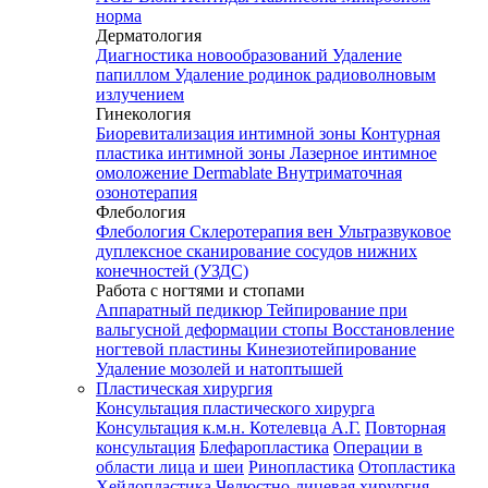
норма
Дерматология
Диагностика новообразований
Удаление
папиллом
Удаление родинок радиоволновым
излучением
Гинекология
Биоревитализация интимной зоны
Контурная
пластика интимной зоны
Лазерное интимное
омоложение Dermablate
Внутриматочная
озонотерапия
Флебология
Флебология
Склеротерапия вен
Ультразвуковое
дуплексное сканирование сосудов нижних
конечностей (УЗДС)
Работа с ногтями и стопами
Аппаратный педикюр
Тейпирование при
вальгусной деформации стопы
Восстановление
ногтевой пластины
Кинезиотейпирование
Удаление мозолей и натоптышей
Пластическая хирургия
Консультация пластического хирурга
Консультация к.м.н. Котелевца А.Г.
Повторная
консультация
Блефаропластика
Операции в
области лица и шеи
Ринопластика
Отопластика
Хейлопластика
Челюстно-лицевая хирургия