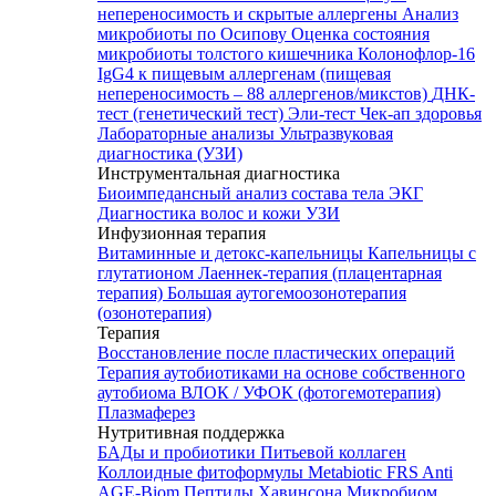
непереносимость и скрытые аллергены
Анализ
микробиоты по Осипову
Оценка состояния
микробиоты толстого кишечника Колонофлор-16
IgG4 к пищевым аллергенам (пищевая
непереносимость – 88 аллергенов/микстов)
ДНК-
тест (генетический тест)
Эли-тест
Чек-ап здоровья
Лабораторные анализы
Ультразвуковая
диагностика (УЗИ)
Инструментальная диагностика
Биоимпедансный анализ состава тела
ЭКГ
Диагностика волос и кожи
УЗИ
Инфузионная терапия
Витаминные и детокс-капельницы
Капельницы с
глутатионом
Лаеннек-терапия (плацентарная
терапия)
Большая аутогемоозонотерапия
(озонотерапия)
Терапия
Восстановление после пластических операций
Терапия аутобиотиками на основе собственного
аутобиома
ВЛОК / УФОК (фотогемотерапия)
Плазмаферез
Нутритивная поддержка
БАДы и пробиотики
Питьевой коллаген
Коллоидные фитоформулы
Metabiotic FRS
Anti
AGE-Biom
Пептиды Хавинсона
Микробиом