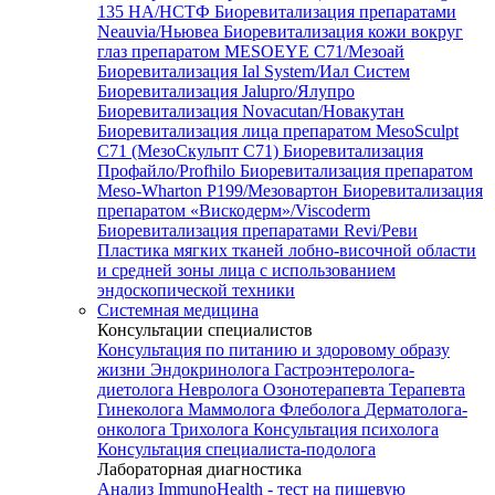
135 HA/НСТФ
Биоревитализация препаратами
Neauvia/Ньювеа
Биоревитализация кожи вокруг
глаз препаратом MESOEYE C71/Мезоай
Биоревитализация Ial System/Иал Систем
Биоревитализация Jalupro/Ялупро
Биоревитализация Novacutan/Новакутан
Биоревитализация лица препаратом MesoSculpt
C71 (МезоСкульпт С71)
Биоревитализация
Профайло/Profhilo
Биоревитализация препаратом
Meso-Wharton P199/Мезовартон
Биоревитализация
препаратом «Вискодерм»/Viscoderm
Биоревитализация препаратами Revi/Реви
Пластика мягких тканей лобно-височной области
и средней зоны лица с использованием
эндоскопической техники
Системная медицина
Консультации специалистов
Консультация по питанию и здоровому образу
жизни
Эндокринолога
Гастроэнтеролога-
диетолога
Невролога
Озонотерапевта
Терапевта
Гинеколога
Маммолога
Флеболога
Дерматолога-
онколога
Трихолога
Консультация психолога
Консультация специалиста-подолога
Лабораторная диагностика
Анализ ImmunoHealth - тест на пищевую