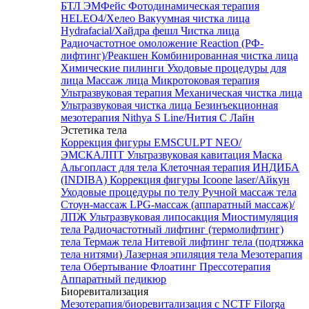
БТЛ ЭМФейс
Фотодинамическая терапия
HELEO4/Хелео
Вакуумная чистка лица
Hydrafacial/Хайдра фешл
Чистка лица
Радиочастотное омоложение Reaction (РФ-
лифтинг)/Реакшен
Комбинированная чистка лица
Химические пилинги
Уходовые процедуры для
лица
Массаж лица
Микротоковая терапия
Ультразвуковая терапия
Механическая чистка лица
Ультразвуковая чистка лица
Безинъекционная
мезотерапия Nithya S Line/Нития С Лайн
Эстетика тела
Коррекция фигуры EMSCULPT NEO/
ЭМСКАЛПТ
Ультразвуковая кавитация
Маска
Альгопласт для тела
Клеточная терапия ИНДИБА
(INDIBA)
Коррекция фигуры Icoone laser/Айкун
Уходовые процедуры по телу
Ручной массаж тела
Стоун-массаж
LPG-массаж (аппаратный массаж)/
ЛПЖ
Ультразвуковая липосакция
Миостимуляция
тела
Радиочастотный лифтинг (термолифтинг)
тела
Термаж тела
Нитевой лифтинг тела (подтяжка
тела нитями)
Лазерная эпиляция тела
Мезотерапия
тела
Обертывание
Флоатинг
Прессотерапия
Аппаратный педикюр
Биоревитализация
Мезотерапия/биоревитализация с NCTF Filorga