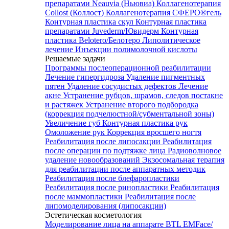
препаратами Neauvia (Ньювиа)
Коллагенотерапия
Collost (Коллост)
Коллагенотерапия СФЕРО®гель
Контурная пластика скул
Контурная пластика
препаратами Juvederm/Ювидерм
Контурная
пластика Belotero/Белотеро
Липолитическое
лечение
Инъекции полимолочной кислоты
Решаемые задачи
Программы послеоперационной реабилитации
Лечение гипергидроза
Удаление пигментных
пятен
Удаление сосудистых дефектов
Лечение
акне
Устранение рубцов, шрамов, следов постакне
и растяжек
Устранение второго подбородка
(коррекция подчелюстной/субментальной зоны)
Увеличение губ
Контурная пластика рук
Омоложение рук
Коррекция вросшего ногтя
Реабилитация после липосакции
Реабилитация
после операции по подтяжке лица
Радиоволновое
удаление новообразований
Экзосомальная терапия
для реабилитации после аппаратных методик
Реабилитация после блефаропластики
Реабилитация после ринопластики
Реабилитация
после маммопластики
Реабилитация после
липомоделирования (липосакции)
Эстетическая косметология
Моделирование лица на аппарате BTL EMFace/