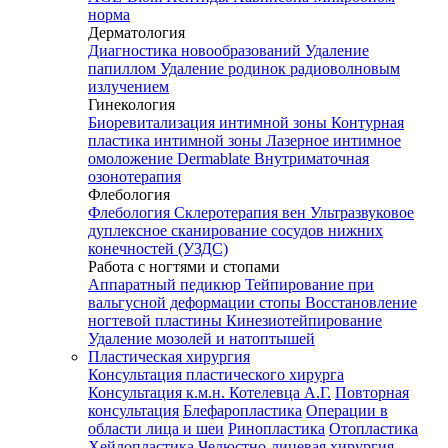
норма
Дерматология
Диагностика новообразований
Удаление
папиллом
Удаление родинок радиоволновым
излучением
Гинекология
Биоревитализация интимной зоны
Контурная
пластика интимной зоны
Лазерное интимное
омоложение Dermablate
Внутриматочная
озонотерапия
Флебология
Флебология
Склеротерапия вен
Ультразвуковое
дуплексное сканирование сосудов нижних
конечностей (УЗДС)
Работа с ногтями и стопами
Аппаратный педикюр
Тейпирование при
вальгусной деформации стопы
Восстановление
ногтевой пластины
Кинезиотейпирование
Удаление мозолей и натоптышей
Пластическая хирургия
Консультация пластического хирурга
Консультация к.м.н. Котелевца А.Г.
Повторная
консультация
Блефаропластика
Операции в
области лица и шеи
Ринопластика
Отопластика
Хейлопластика
Челюстно-лицевая хирургия