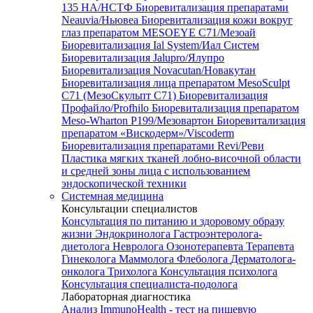
135 HA/НСТФ
Биоревитализация препаратами
Neauvia/Ньювеа
Биоревитализация кожи вокруг
глаз препаратом MESOEYE C71/Мезоай
Биоревитализация Ial System/Иал Систем
Биоревитализация Jalupro/Ялупро
Биоревитализация Novacutan/Новакутан
Биоревитализация лица препаратом MesoSculpt
C71 (МезоСкульпт С71)
Биоревитализация
Профайло/Profhilo
Биоревитализация препаратом
Meso-Wharton P199/Мезовартон
Биоревитализация
препаратом «Вискодерм»/Viscoderm
Биоревитализация препаратами Revi/Реви
Пластика мягких тканей лобно-височной области
и средней зоны лица с использованием
эндоскопической техники
Системная медицина
Консультации специалистов
Консультация по питанию и здоровому образу
жизни
Эндокринолога
Гастроэнтеролога-
диетолога
Невролога
Озонотерапевта
Терапевта
Гинеколога
Маммолога
Флеболога
Дерматолога-
онколога
Трихолога
Консультация психолога
Консультация специалиста-подолога
Лабораторная диагностика
Анализ ImmunoHealth - тест на пищевую