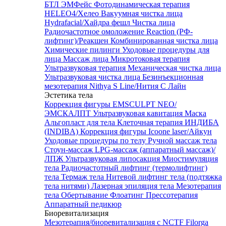
БТЛ ЭМФейс
Фотодинамическая терапия
HELEO4/Хелео
Вакуумная чистка лица
Hydrafacial/Хайдра фешл
Чистка лица
Радиочастотное омоложение Reaction (РФ-
лифтинг)/Реакшен
Комбинированная чистка лица
Химические пилинги
Уходовые процедуры для
лица
Массаж лица
Микротоковая терапия
Ультразвуковая терапия
Механическая чистка лица
Ультразвуковая чистка лица
Безинъекционная
мезотерапия Nithya S Line/Нития С Лайн
Эстетика тела
Коррекция фигуры EMSCULPT NEO/
ЭМСКАЛПТ
Ультразвуковая кавитация
Маска
Альгопласт для тела
Клеточная терапия ИНДИБА
(INDIBA)
Коррекция фигуры Icoone laser/Айкун
Уходовые процедуры по телу
Ручной массаж тела
Стоун-массаж
LPG-массаж (аппаратный массаж)/
ЛПЖ
Ультразвуковая липосакция
Миостимуляция
тела
Радиочастотный лифтинг (термолифтинг)
тела
Термаж тела
Нитевой лифтинг тела (подтяжка
тела нитями)
Лазерная эпиляция тела
Мезотерапия
тела
Обертывание
Флоатинг
Прессотерапия
Аппаратный педикюр
Биоревитализация
Мезотерапия/биоревитализация с NCTF Filorga