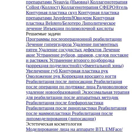
препаратами Neauvia (Ньювиа)
Коллагенотерапия
Collost (Коллост)
Коллагенотерапия СФЕРО®гель
Контурная пластика скул
Контурная пластика
препаратами Juvederm/Ювидерм
Контурная
пластика Belotero/Белотеро
Липолитическое
лечение
Инъекции полимолочной кислоты
Решаемые задачи
Программы послеоперационной реабилитации
Лечение гипергидроза
Удаление пигментных
пятен
Удаление сосудистых дефектов
Лечение
акне
Устранение рубцов, шрамов, следов постакне
и растяжек
Устранение второго подбородка
(коррекция подчелюстной/субментальной зоны)
Увеличение губ
Контурная пластика рук
Омоложение рук
Коррекция вросшего ногтя
Реабилитация после липосакции
Реабилитация
после операции по подтяжке лица
Радиоволновое
удаление новообразований
Экзосомальная терапия
для реабилитации после аппаратных методик
Реабилитация после блефаропластики
Реабилитация после ринопластики
Реабилитация
после маммопластики
Реабилитация после
липомоделирования (липосакции)
Эстетическая косметология
Моделирование лица на аппарате BTL EMFace/