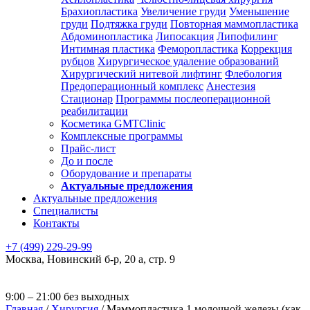
Брахиопластика
Увеличение груди
Уменьшение
груди
Подтяжка груди
Повторная маммопластика
Абдоминопластика
Липосакция
Липофилинг
Интимная пластика
Феморопластика
Коррекция
рубцов
Хирургическое удаление образований
Хирургический нитевой лифтинг
Флебология
Предоперационный комплекс
Анестезия
Стационар
Программы послеоперационной
реабилитации
Косметика GMTClinic
Комплексные программы
Прайс-лист
До и после
Оборудование и препараты
Актуальные предложения
Актуальные предложения
Специалисты
Контакты
+7 (499) 229-29-99
Москва
,
Новинский б-р, 20 а, стр. 9
9:00 – 21:00 без выходных
Главная
/
Хирургия
/
Маммопластика 1 молочной железы (как