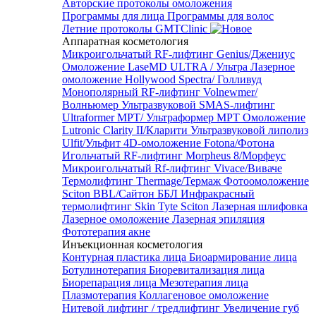
Авторские протоколы омоложения
Программы для лица
Программы для волос
Летние протоколы GMTClinic
Аппаратная косметология
Микроигольчатый RF-лифтинг Genius/Джениус
Омоложение LaseMD ULTRA / Ультра
Лазерное
омоложение Hollywood Spectra/ Голливуд
Монополярный RF-лифтинг Volnewmer/
Волньюмер
Ультразвуковой SMAS-лифтинг
Ultraformer MPT/ Ультраформер MPT
Омоложение
Lutronic Clarity II/Кларити
Ультразвуковой липолиз
Ulfit/Ульфит
4D-омоложение Fotona/Фотона
Игольчатый RF-лифтинг Morpheus 8/Морфеус
Микроигольчатый Rf-лифтинг Vivace/Виваче
Термолифтинг Thermage/Термаж
Фотоомоложение
Sciton BBL/Сайтон ББЛ
Инфракрасный
термолифтинг Skin Tyte Sciton
Лазерная шлифовка
Лазерное омоложение
Лазерная эпиляция
Фототерапия акне
Инъекционная косметология
Контурная пластика лица
Биоармирование лица
Ботулинотерапия
Биоревитализация лица
Биорепарация лица
Мезотерапия лица
Плазмотерапия
Коллагеновое омоложение
Нитевой лифтинг / тредлифтинг
Увеличение губ