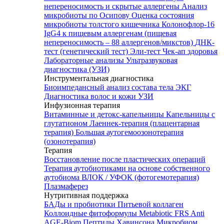
непереносимость и скрытые аллергены
Анализ
микробиоты по Осипову
Оценка состояния
микробиоты толстого кишечника Колонофлор-16
IgG4 к пищевым аллергенам (пищевая
непереносимость – 88 аллергенов/микстов)
ДНК-
тест (генетический тест)
Эли-тест
Чек-ап здоровья
Лабораторные анализы
Ультразвуковая
диагностика (УЗИ)
Инструментальная диагностика
Биоимпедансный анализ состава тела
ЭКГ
Диагностика волос и кожи
УЗИ
Инфузионная терапия
Витаминные и детокс-капельницы
Капельницы с
глутатионом
Лаеннек-терапия (плацентарная
терапия)
Большая аутогемоозонотерапия
(озонотерапия)
Терапия
Восстановление после пластических операций
Терапия аутобиотиками на основе собственного
аутобиома
ВЛОК / УФОК (фотогемотерапия)
Плазмаферез
Нутритивная поддержка
БАДы и пробиотики
Питьевой коллаген
Коллоидные фитоформулы
Metabiotic FRS
Anti
AGE-Biom
Пептиды Хавинсона
Микробиом