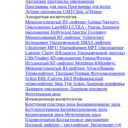
Авторские протоколы омоложения
Программы для лица
Программы для волос
Летние протоколы GMTClinic
Аппаратная косметология
Микроигольчатый RF-лифтинг Genius/Джениус
Омоложение LaseMD ULTRA / Ультра
Лазерное
омоложение Hollywood Spectra/ Голливуд
Монополярный RF-лифтинг Volnewmer/
Волньюмер
Ультразвуковой SMAS-лифтинг
Ultraformer MPT/ Ультраформер MPT
Омоложение
Lutronic Clarity II/Кларити
Ультразвуковой липолиз
Ulfit/Ульфит
4D-омоложение Fotona/Фотона
Игольчатый RF-лифтинг Morpheus 8/Морфеус
Микроигольчатый Rf-лифтинг Vivace/Виваче
Термолифтинг Thermage/Термаж
Фотоомоложение
Sciton BBL/Сайтон ББЛ
Инфракрасный
термолифтинг Skin Tyte Sciton
Лазерная шлифовка
Лазерное омоложение
Лазерная эпиляция
Фототерапия акне
Инъекционная косметология
Контурная пластика лица
Биоармирование лица
Ботулинотерапия
Биоревитализация лица
Биорепарация лица
Мезотерапия лица
Плазмотерапия
Коллагеновое омоложение
Нитевой лифтинг / тредлифтинг
Увеличение губ