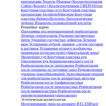
препаратами Neauvia (Ньювиа)
Коллагенотерапия
Collost (Коллост)
Коллагенотерапия СФЕРО®гель
Контурная пластика скул
Контурная пластика
препаратами Juvederm/Ювидерм
Контурная
пластика Belotero/Белотеро
Липолитическое
лечение
Инъекции полимолочной кислоты
Решаемые задачи
Программы послеоперационной реабилитации
Лечение гипергидроза
Удаление пигментных
пятен
Удаление сосудистых дефектов
Лечение
акне
Устранение рубцов, шрамов, следов постакне
и растяжек
Устранение второго подбородка
(коррекция подчелюстной/субментальной зоны)
Увеличение губ
Контурная пластика рук
Омоложение рук
Коррекция вросшего ногтя
Реабилитация после липосакции
Реабилитация
после операции по подтяжке лица
Радиоволновое
удаление новообразований
Экзосомальная терапия
для реабилитации после аппаратных методик
Реабилитация после блефаропластики
Реабилитация после ринопластики
Реабилитация
после маммопластики
Реабилитация после
липомоделирования (липосакции)
Эстетическая косметология
Моделирование лица на аппарате BTL EMFace/