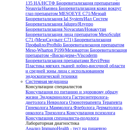
135 HA/НСТФ
Биоревитализация препаратами
Neauvia/Ньювеа
Биоревитализация кожи вокруг
глаз препаратом MESOEYE C71/Мезоай
Биоревитализация Ial System/Иал Систем
Биоревитализация Jalupro/Ялупро
Биоревитализация Novacutan/Новакутан
Биоревитализация лица препаратом MesoSculpt
C71 (МезоСкульпт С71)
Биоревитализация
Профайло/Profhilo
Биоревитализация препаратом
Meso-Wharton P199/Мезовартон
Биоревитализация
препаратом «Вискодерм»/Viscoderm
Биоревитализация препаратами Revi/Реви
Пластика мягких тканей лобно-височной области
и средней зоны лица с использованием
эндоскопической техники
Системная медицина
Консультации специалистов
Консультация по питанию и здоровому образу
жизни
Эндокринолога
Гастроэнтеролога-
диетолога
Невролога
Озонотерапевта
Терапевта
Гинеколога
Маммолога
Флеболога
Дерматолога-
онколога
Трихолога
Консультация психолога
Консультация специалиста-подолога
Лабораторная диагностика
Анализ ImmunoHealth - тест на пищевую