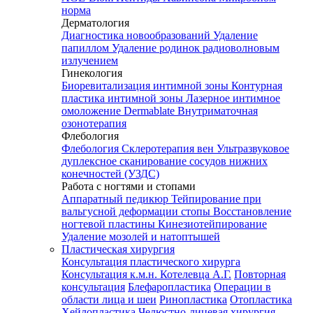
норма
Дерматология
Диагностика новообразований
Удаление
папиллом
Удаление родинок радиоволновым
излучением
Гинекология
Биоревитализация интимной зоны
Контурная
пластика интимной зоны
Лазерное интимное
омоложение Dermablate
Внутриматочная
озонотерапия
Флебология
Флебология
Склеротерапия вен
Ультразвуковое
дуплексное сканирование сосудов нижних
конечностей (УЗДС)
Работа с ногтями и стопами
Аппаратный педикюр
Тейпирование при
вальгусной деформации стопы
Восстановление
ногтевой пластины
Кинезиотейпирование
Удаление мозолей и натоптышей
Пластическая хирургия
Консультация пластического хирурга
Консультация к.м.н. Котелевца А.Г.
Повторная
консультация
Блефаропластика
Операции в
области лица и шеи
Ринопластика
Отопластика
Хейлопластика
Челюстно-лицевая хирургия