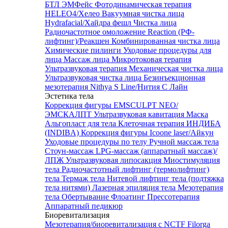
БТЛ ЭМФейс
Фотодинамическая терапия
HELEO4/Хелео
Вакуумная чистка лица
Hydrafacial/Хайдра фешл
Чистка лица
Радиочастотное омоложение Reaction (РФ-
лифтинг)/Реакшен
Комбинированная чистка лица
Химические пилинги
Уходовые процедуры для
лица
Массаж лица
Микротоковая терапия
Ультразвуковая терапия
Механическая чистка лица
Ультразвуковая чистка лица
Безинъекционная
мезотерапия Nithya S Line/Нития С Лайн
Эстетика тела
Коррекция фигуры EMSCULPT NEO/
ЭМСКАЛПТ
Ультразвуковая кавитация
Маска
Альгопласт для тела
Клеточная терапия ИНДИБА
(INDIBA)
Коррекция фигуры Icoone laser/Айкун
Уходовые процедуры по телу
Ручной массаж тела
Стоун-массаж
LPG-массаж (аппаратный массаж)/
ЛПЖ
Ультразвуковая липосакция
Миостимуляция
тела
Радиочастотный лифтинг (термолифтинг)
тела
Термаж тела
Нитевой лифтинг тела (подтяжка
тела нитями)
Лазерная эпиляция тела
Мезотерапия
тела
Обертывание
Флоатинг
Прессотерапия
Аппаратный педикюр
Биоревитализация
Мезотерапия/биоревитализация с NCTF Filorga