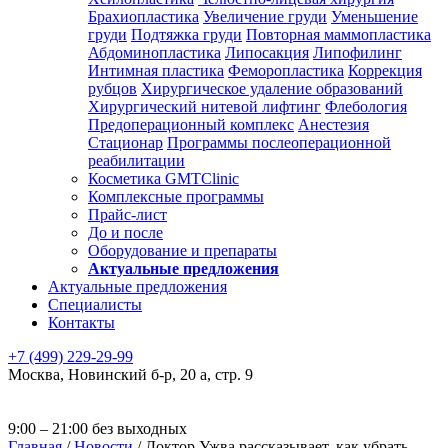
Брахиопластика
Увеличение груди
Уменьшение
груди
Подтяжка груди
Повторная маммопластика
Абдоминопластика
Липосакция
Липофилинг
Интимная пластика
Феморопластика
Коррекция
рубцов
Хирургическое удаление образований
Хирургический нитевой лифтинг
Флебология
Предоперационный комплекс
Анестезия
Стационар
Программы послеоперационной
реабилитации
Косметика GMTClinic
Комплексные программы
Прайс-лист
До и после
Оборудование и препараты
Актуальные предложения
Актуальные предложения
Специалисты
Контакты
+7 (499) 229-29-99
Москва
,
Новинский б-р, 20 а, стр. 9
9:00 – 21:00 без выходных
Главная
/
Новости
/
Доктор Ужва рассказывает, как убрать