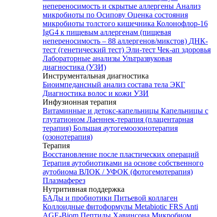
непереносимость и скрытые аллергены
Анализ
микробиоты по Осипову
Оценка состояния
микробиоты толстого кишечника Колонофлор-16
IgG4 к пищевым аллергенам (пищевая
непереносимость – 88 аллергенов/микстов)
ДНК-
тест (генетический тест)
Эли-тест
Чек-ап здоровья
Лабораторные анализы
Ультразвуковая
диагностика (УЗИ)
Инструментальная диагностика
Биоимпедансный анализ состава тела
ЭКГ
Диагностика волос и кожи
УЗИ
Инфузионная терапия
Витаминные и детокс-капельницы
Капельницы с
глутатионом
Лаеннек-терапия (плацентарная
терапия)
Большая аутогемоозонотерапия
(озонотерапия)
Терапия
Восстановление после пластических операций
Терапия аутобиотиками на основе собственного
аутобиома
ВЛОК / УФОК (фотогемотерапия)
Плазмаферез
Нутритивная поддержка
БАДы и пробиотики
Питьевой коллаген
Коллоидные фитоформулы
Metabiotic FRS
Anti
AGE-Biom
Пептиды Хавинсона
Микробиом