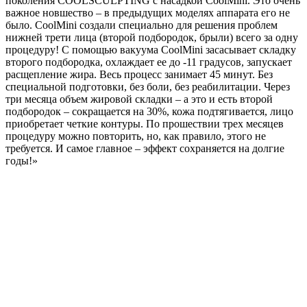
поколения COOLSCULPTING с насадкой CoolMini. Это очень
важное новшество – в предыдущих моделях аппарата его не
было. CoolMini создали специально для решения проблем
нижней трети лица (второй подбородок, брыли) всего за одну
процедуру! С помощью вакуума CoolMini засасывает складку
второго подбородка, охлаждает ее до -11 градусов, запускает
расщепление жира. Весь процесс занимает 45 минут. Без
специальной подготовки, без боли, без реабилитации. Через
три месяца объем жировой складки – а это и есть второй
подбородок – сокращается на 30%, кожа подтягивается, лицо
приобретает четкие контуры. По прошествии трех месяцев
процедуру можно повторить, но, как правило, этого не
требуется. И самое главное – эффект сохраняется на долгие
годы!»