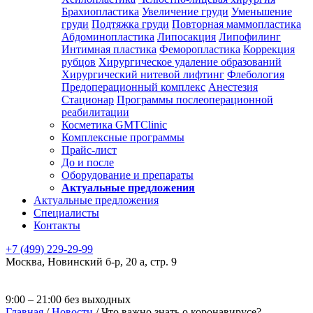
Брахиопластика
Увеличение груди
Уменьшение
груди
Подтяжка груди
Повторная маммопластика
Абдоминопластика
Липосакция
Липофилинг
Интимная пластика
Феморопластика
Коррекция
рубцов
Хирургическое удаление образований
Хирургический нитевой лифтинг
Флебология
Предоперационный комплекс
Анестезия
Стационар
Программы послеоперационной
реабилитации
Косметика GMTClinic
Комплексные программы
Прайс-лист
До и после
Оборудование и препараты
Актуальные предложения
Актуальные предложения
Специалисты
Контакты
+7 (499) 229-29-99
Москва
,
Новинский б-р, 20 а, стр. 9
9:00 – 21:00 без выходных
Главная
/
Новости
/
Что важно знать о коронавирусе?