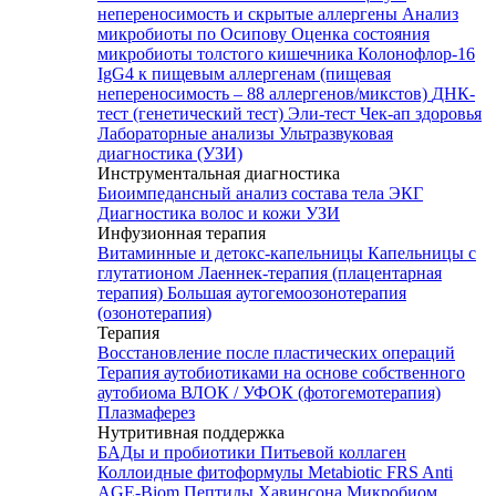
непереносимость и скрытые аллергены
Анализ
микробиоты по Осипову
Оценка состояния
микробиоты толстого кишечника Колонофлор-16
IgG4 к пищевым аллергенам (пищевая
непереносимость – 88 аллергенов/микстов)
ДНК-
тест (генетический тест)
Эли-тест
Чек-ап здоровья
Лабораторные анализы
Ультразвуковая
диагностика (УЗИ)
Инструментальная диагностика
Биоимпедансный анализ состава тела
ЭКГ
Диагностика волос и кожи
УЗИ
Инфузионная терапия
Витаминные и детокс-капельницы
Капельницы с
глутатионом
Лаеннек-терапия (плацентарная
терапия)
Большая аутогемоозонотерапия
(озонотерапия)
Терапия
Восстановление после пластических операций
Терапия аутобиотиками на основе собственного
аутобиома
ВЛОК / УФОК (фотогемотерапия)
Плазмаферез
Нутритивная поддержка
БАДы и пробиотики
Питьевой коллаген
Коллоидные фитоформулы
Metabiotic FRS
Anti
AGE-Biom
Пептиды Хавинсона
Микробиом