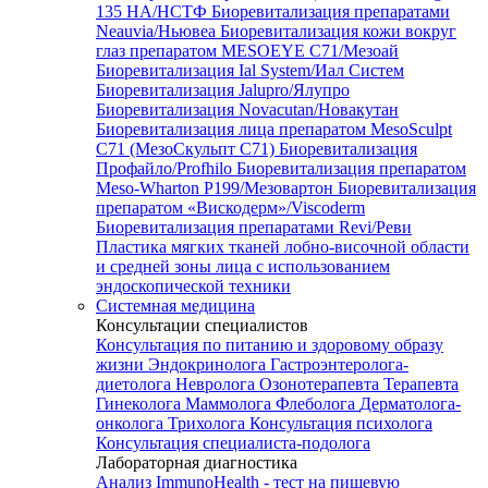
135 HA/НСТФ
Биоревитализация препаратами
Neauvia/Ньювеа
Биоревитализация кожи вокруг
глаз препаратом MESOEYE C71/Мезоай
Биоревитализация Ial System/Иал Систем
Биоревитализация Jalupro/Ялупро
Биоревитализация Novacutan/Новакутан
Биоревитализация лица препаратом MesoSculpt
C71 (МезоСкульпт С71)
Биоревитализация
Профайло/Profhilo
Биоревитализация препаратом
Meso-Wharton P199/Мезовартон
Биоревитализация
препаратом «Вискодерм»/Viscoderm
Биоревитализация препаратами Revi/Реви
Пластика мягких тканей лобно-височной области
и средней зоны лица с использованием
эндоскопической техники
Системная медицина
Консультации специалистов
Консультация по питанию и здоровому образу
жизни
Эндокринолога
Гастроэнтеролога-
диетолога
Невролога
Озонотерапевта
Терапевта
Гинеколога
Маммолога
Флеболога
Дерматолога-
онколога
Трихолога
Консультация психолога
Консультация специалиста-подолога
Лабораторная диагностика
Анализ ImmunoHealth - тест на пищевую