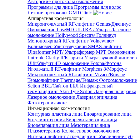
Авторские протоколы омоложения
Программы для лица
Программы для волос
Летние протоколы GMTClinic
Аппаратная косметология
Микроигольчатый RF-лифтинг Genius/Джениус
Омоложение LaseMD ULTRA / Ультра
Лазерное
омоложение Hollywood Spectra/ Голливуд
Монополярный RF-лифтинг Volnewmer/
Волньюмер
Ультразвуковой SMAS-лифтинг
Ultraformer MPT/ Ультраформер MPT
Омоложение
Lutronic Clarity II/Кларити
Ультразвуковой липолиз
Ulfit/Ульфит
4D-омоложение Fotona/Фотона
Игольчатый RF-лифтинг Morpheus 8/Морфеус
Микроигольчатый Rf-лифтинг Vivace/Виваче
Термолифтинг Thermage/Термаж
Фотоомоложение
Sciton BBL/Сайтон ББЛ
Инфракрасный
термолифтинг Skin Tyte Sciton
Лазерная шлифовка
Лазерное омоложение
Лазерная эпиляция
Фототерапия акне
Инъекционная косметология
Контурная пластика лица
Биоармирование лица
Ботулинотерапия
Биоревитализация лица
Биорепарация лица
Мезотерапия лица
Плазмотерапия
Коллагеновое омоложение
Нитевой лифтинг / тредлифтинг
Увеличение губ