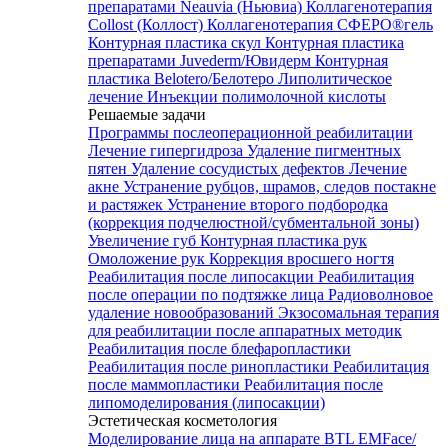
препаратами Neauvia (Ньювиа)
Коллагенотерапия
Collost (Коллост)
Коллагенотерапия СФЕРО®гель
Контурная пластика скул
Контурная пластика
препаратами Juvederm/Ювидерм
Контурная
пластика Belotero/Белотеро
Липолитическое
лечение
Инъекции полимолочной кислоты
Решаемые задачи
Программы послеоперационной реабилитации
Лечение гипергидроза
Удаление пигментных
пятен
Удаление сосудистых дефектов
Лечение
акне
Устранение рубцов, шрамов, следов постакне
и растяжек
Устранение второго подбородка
(коррекция подчелюстной/субментальной зоны)
Увеличение губ
Контурная пластика рук
Омоложение рук
Коррекция вросшего ногтя
Реабилитация после липосакции
Реабилитация
после операции по подтяжке лица
Радиоволновое
удаление новообразований
Экзосомальная терапия
для реабилитации после аппаратных методик
Реабилитация после блефаропластики
Реабилитация после ринопластики
Реабилитация
после маммопластики
Реабилитация после
липомоделирования (липосакции)
Эстетическая косметология
Моделирование лица на аппарате BTL EMFace/