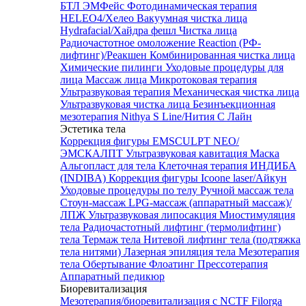
БТЛ ЭМФейс
Фотодинамическая терапия
HELEO4/Хелео
Вакуумная чистка лица
Hydrafacial/Хайдра фешл
Чистка лица
Радиочастотное омоложение Reaction (РФ-
лифтинг)/Реакшен
Комбинированная чистка лица
Химические пилинги
Уходовые процедуры для
лица
Массаж лица
Микротоковая терапия
Ультразвуковая терапия
Механическая чистка лица
Ультразвуковая чистка лица
Безинъекционная
мезотерапия Nithya S Line/Нития С Лайн
Эстетика тела
Коррекция фигуры EMSCULPT NEO/
ЭМСКАЛПТ
Ультразвуковая кавитация
Маска
Альгопласт для тела
Клеточная терапия ИНДИБА
(INDIBA)
Коррекция фигуры Icoone laser/Айкун
Уходовые процедуры по телу
Ручной массаж тела
Стоун-массаж
LPG-массаж (аппаратный массаж)/
ЛПЖ
Ультразвуковая липосакция
Миостимуляция
тела
Радиочастотный лифтинг (термолифтинг)
тела
Термаж тела
Нитевой лифтинг тела (подтяжка
тела нитями)
Лазерная эпиляция тела
Мезотерапия
тела
Обертывание
Флоатинг
Прессотерапия
Аппаратный педикюр
Биоревитализация
Мезотерапия/биоревитализация с NCTF Filorga