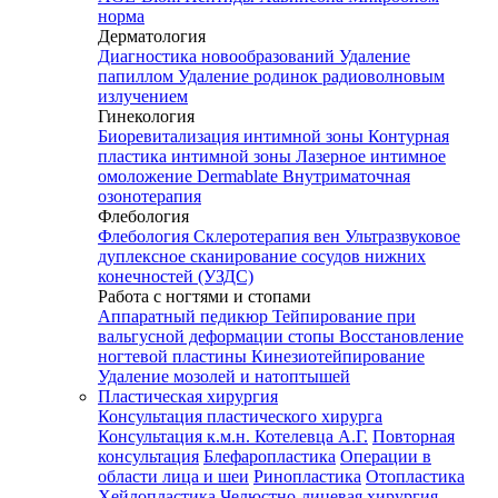
норма
Дерматология
Диагностика новообразований
Удаление
папиллом
Удаление родинок радиоволновым
излучением
Гинекология
Биоревитализация интимной зоны
Контурная
пластика интимной зоны
Лазерное интимное
омоложение Dermablate
Внутриматочная
озонотерапия
Флебология
Флебология
Склеротерапия вен
Ультразвуковое
дуплексное сканирование сосудов нижних
конечностей (УЗДС)
Работа с ногтями и стопами
Аппаратный педикюр
Тейпирование при
вальгусной деформации стопы
Восстановление
ногтевой пластины
Кинезиотейпирование
Удаление мозолей и натоптышей
Пластическая хирургия
Консультация пластического хирурга
Консультация к.м.н. Котелевца А.Г.
Повторная
консультация
Блефаропластика
Операции в
области лица и шеи
Ринопластика
Отопластика
Хейлопластика
Челюстно-лицевая хирургия