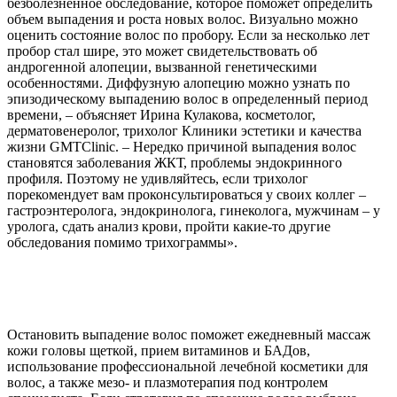
безболезненное обследование, которое поможет определить
объем выпадения и роста новых волос. Визуально можно
оценить состояние волос по пробору. Если за несколько лет
пробор стал шире, это может свидетельствовать об
андрогенной алопеции, вызванной генетическими
особенностями. Диффузную алопецию можно узнать по
эпизодическому выпадению волос в определенный период
времени, – объясняет Ирина Кулакова, косметолог,
дерматовенеролог, трихолог Клиники эстетики и качества
жизни GMTClinic. – Нередко причиной выпадения волос
становятся заболевания ЖКТ, проблемы эндокринного
профиля. Поэтому не удивляйтесь, если трихолог
порекомендует вам проконсультироваться у своих коллег –
гастроэнтеролога, эндокринолога, гинеколога, мужчинам – у
уролога, сдать анализ крови, пройти какие-то другие
обследования помимо трихограммы».
Остановить выпадение волос поможет ежедневный массаж
кожи головы щеткой, прием витаминов и БАДов,
использование профессиональной лечебной косметики для
волос, а также мезо- и плазмотерапия под контролем