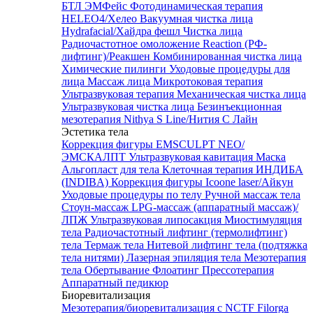
БТЛ ЭМФейс
Фотодинамическая терапия
HELEO4/Хелео
Вакуумная чистка лица
Hydrafacial/Хайдра фешл
Чистка лица
Радиочастотное омоложение Reaction (РФ-
лифтинг)/Реакшен
Комбинированная чистка лица
Химические пилинги
Уходовые процедуры для
лица
Массаж лица
Микротоковая терапия
Ультразвуковая терапия
Механическая чистка лица
Ультразвуковая чистка лица
Безинъекционная
мезотерапия Nithya S Line/Нития С Лайн
Эстетика тела
Коррекция фигуры EMSCULPT NEO/
ЭМСКАЛПТ
Ультразвуковая кавитация
Маска
Альгопласт для тела
Клеточная терапия ИНДИБА
(INDIBA)
Коррекция фигуры Icoone laser/Айкун
Уходовые процедуры по телу
Ручной массаж тела
Стоун-массаж
LPG-массаж (аппаратный массаж)/
ЛПЖ
Ультразвуковая липосакция
Миостимуляция
тела
Радиочастотный лифтинг (термолифтинг)
тела
Термаж тела
Нитевой лифтинг тела (подтяжка
тела нитями)
Лазерная эпиляция тела
Мезотерапия
тела
Обертывание
Флоатинг
Прессотерапия
Аппаратный педикюр
Биоревитализация
Мезотерапия/биоревитализация с NCTF Filorga