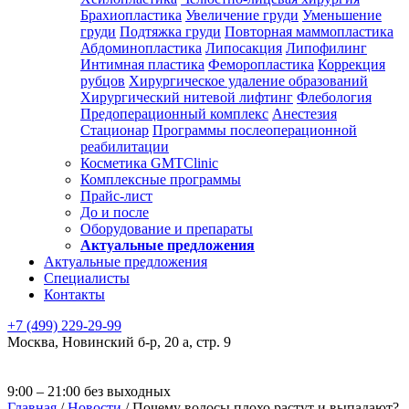
Брахиопластика
Увеличение груди
Уменьшение
груди
Подтяжка груди
Повторная маммопластика
Абдоминопластика
Липосакция
Липофилинг
Интимная пластика
Феморопластика
Коррекция
рубцов
Хирургическое удаление образований
Хирургический нитевой лифтинг
Флебология
Предоперационный комплекс
Анестезия
Стационар
Программы послеоперационной
реабилитации
Косметика GMTClinic
Комплексные программы
Прайс-лист
До и после
Оборудование и препараты
Актуальные предложения
Актуальные предложения
Специалисты
Контакты
+7 (499) 229-29-99
Москва
,
Новинский б-р, 20 а, стр. 9
9:00 – 21:00 без выходных
Главная
/
Новости
/
Почему волосы плохо растут и выпадают?