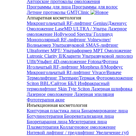
Авторские протоколы омоложения
Программы для лица
Программы для волос
Летние протоколы GMTClinic
Аппаратная косметология
Микроигольчатый RF-лифтинг Genius/Джениус
Омоложение LaseMD ULTRA / Ультра
Лазерное
омоложение Hollywood Spectra/ Голливуд
Монополярный RF-лифтинг Volnewmer/
Волньюмер
Ультразвуковой SMAS-лифтинг
Ultraformer MPT/ Ультраформер MPT
Омоложение
Lutronic Clarity II/Кларити
Ультразвуковой липолиз
Ulfit/Ульфит
4D-омоложение Fotona/Фотона
Игольчатый RF-лифтинг Morpheus 8/Морфеус
Микроигольчатый Rf-лифтинг Vivace/Виваче
Термолифтинг Thermage/Термаж
Фотоомоложение
Sciton BBL/Сайтон ББЛ
Инфракрасный
термолифтинг Skin Tyte Sciton
Лазерная шлифовка
Лазерное омоложение
Лазерная эпиляция
Фототерапия акне
Инъекционная косметология
Контурная пластика лица
Биоармирование лица
Ботулинотерапия
Биоревитализация лица
Биорепарация лица
Мезотерапия лица
Плазмотерапия
Коллагеновое омоложение
Нитевой лифтинг / тредлифтинг
Увеличение губ