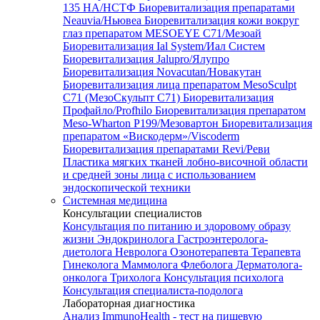
135 HA/НСТФ
Биоревитализация препаратами
Neauvia/Ньювеа
Биоревитализация кожи вокруг
глаз препаратом MESOEYE C71/Мезоай
Биоревитализация Ial System/Иал Систем
Биоревитализация Jalupro/Ялупро
Биоревитализация Novacutan/Новакутан
Биоревитализация лица препаратом MesoSculpt
C71 (МезоСкульпт С71)
Биоревитализация
Профайло/Profhilo
Биоревитализация препаратом
Meso-Wharton P199/Мезовартон
Биоревитализация
препаратом «Вискодерм»/Viscoderm
Биоревитализация препаратами Revi/Реви
Пластика мягких тканей лобно-височной области
и средней зоны лица с использованием
эндоскопической техники
Системная медицина
Консультации специалистов
Консультация по питанию и здоровому образу
жизни
Эндокринолога
Гастроэнтеролога-
диетолога
Невролога
Озонотерапевта
Терапевта
Гинеколога
Маммолога
Флеболога
Дерматолога-
онколога
Трихолога
Консультация психолога
Консультация специалиста-подолога
Лабораторная диагностика
Анализ ImmunoHealth - тест на пищевую