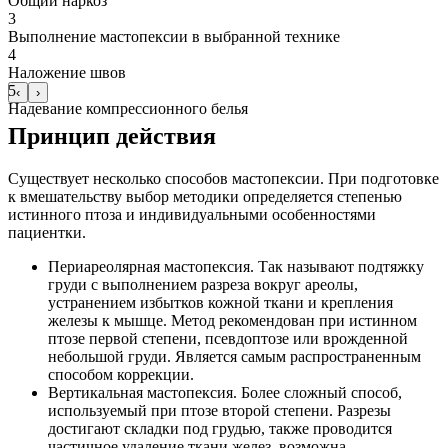
Общий наркоз
3
Выполнение мастопексии в выбранной технике
4
Наложение швов
5
‹
›
Надевание компрессионного белья
Принцип действия
Существует несколько способов мастопексии. При подготовке
к вмешательству выбор методики определяется степенью
истинного птоза и индивидуальными особенностями
пациентки.
Периареолярная мастопексия. Так называют подтяжку
груди с выполнением разреза вокруг ареолы,
устранением избытков кожной ткани и крепления
железы к мышце. Метод рекомендован при истинном
птозе первой степени, псевдоптозе или врожденной
небольшой груди. Является самым распространенным
способом коррекции.
Вертикальная мастопексия. Более сложный способ,
используемый при птозе второй степени. Разрезы
достигают складки под грудью, также проводится
частичное удаление ткани желез, возможна