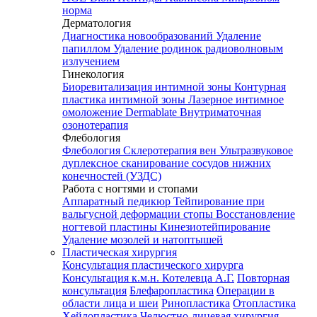
норма
Дерматология
Диагностика новообразований
Удаление
папиллом
Удаление родинок радиоволновым
излучением
Гинекология
Биоревитализация интимной зоны
Контурная
пластика интимной зоны
Лазерное интимное
омоложение Dermablate
Внутриматочная
озонотерапия
Флебология
Флебология
Склеротерапия вен
Ультразвуковое
дуплексное сканирование сосудов нижних
конечностей (УЗДС)
Работа с ногтями и стопами
Аппаратный педикюр
Тейпирование при
вальгусной деформации стопы
Восстановление
ногтевой пластины
Кинезиотейпирование
Удаление мозолей и натоптышей
Пластическая хирургия
Консультация пластического хирурга
Консультация к.м.н. Котелевца А.Г.
Повторная
консультация
Блефаропластика
Операции в
области лица и шеи
Ринопластика
Отопластика
Хейлопластика
Челюстно-лицевая хирургия