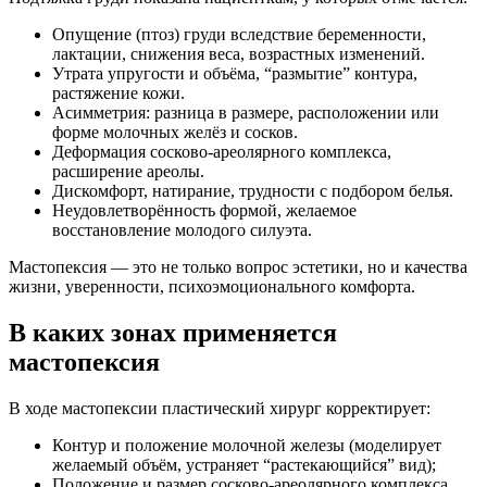
Опущение (птоз) груди вследствие беременности,
лактации, снижения веса, возрастных изменений.
Утрата упругости и объёма, “размытие” контура,
растяжение кожи.
Асимметрия: разница в размере, расположении или
форме молочных желёз и сосков.
Деформация сосково-ареолярного комплекса,
расширение ареолы.
Дискомфорт, натирание, трудности с подбором белья.
Неудовлетворённость формой, желаемое
восстановление молодого силуэта.
Мастопексия — это не только вопрос эстетики, но и качества
жизни, уверенности, психоэмоционального комфорта.
В каких зонах применяется
мастопексия
В ходе мастопексии пластический хирург корректирует:
Контур и положение молочной железы (моделирует
желаемый объём, устраняет “растекающийся” вид);
Положение и размер сосково-ареолярного комплекса