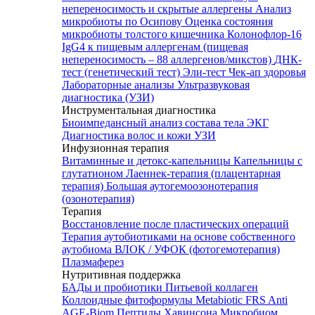
непереносимость и скрытые аллергены
Анализ
микробиоты по Осипову
Оценка состояния
микробиоты толстого кишечника Колонофлор-16
IgG4 к пищевым аллергенам (пищевая
непереносимость – 88 аллергенов/микстов)
ДНК-
тест (генетический тест)
Эли-тест
Чек-ап здоровья
Лабораторные анализы
Ультразвуковая
диагностика (УЗИ)
Инструментальная диагностика
Биоимпедансный анализ состава тела
ЭКГ
Диагностика волос и кожи
УЗИ
Инфузионная терапия
Витаминные и детокс-капельницы
Капельницы с
глутатионом
Лаеннек-терапия (плацентарная
терапия)
Большая аутогемоозонотерапия
(озонотерапия)
Терапия
Восстановление после пластических операций
Терапия аутобиотиками на основе собственного
аутобиома
ВЛОК / УФОК (фотогемотерапия)
Плазмаферез
Нутритивная поддержка
БАДы и пробиотики
Питьевой коллаген
Коллоидные фитоформулы
Metabiotic FRS
Anti
AGE-Biom
Пептиды Хавинсона
Микробиом