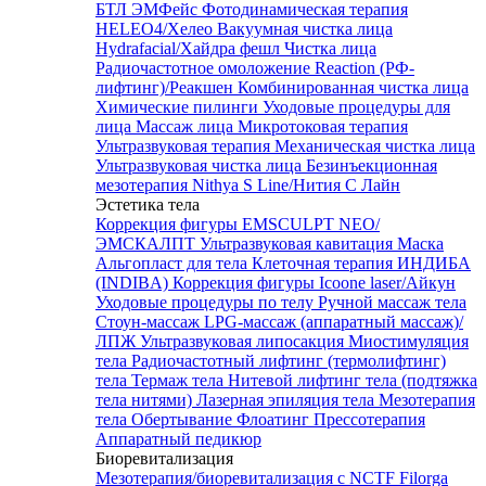
БТЛ ЭМФейс
Фотодинамическая терапия
HELEO4/Хелео
Вакуумная чистка лица
Hydrafacial/Хайдра фешл
Чистка лица
Радиочастотное омоложение Reaction (РФ-
лифтинг)/Реакшен
Комбинированная чистка лица
Химические пилинги
Уходовые процедуры для
лица
Массаж лица
Микротоковая терапия
Ультразвуковая терапия
Механическая чистка лица
Ультразвуковая чистка лица
Безинъекционная
мезотерапия Nithya S Line/Нития С Лайн
Эстетика тела
Коррекция фигуры EMSCULPT NEO/
ЭМСКАЛПТ
Ультразвуковая кавитация
Маска
Альгопласт для тела
Клеточная терапия ИНДИБА
(INDIBA)
Коррекция фигуры Icoone laser/Айкун
Уходовые процедуры по телу
Ручной массаж тела
Стоун-массаж
LPG-массаж (аппаратный массаж)/
ЛПЖ
Ультразвуковая липосакция
Миостимуляция
тела
Радиочастотный лифтинг (термолифтинг)
тела
Термаж тела
Нитевой лифтинг тела (подтяжка
тела нитями)
Лазерная эпиляция тела
Мезотерапия
тела
Обертывание
Флоатинг
Прессотерапия
Аппаратный педикюр
Биоревитализация
Мезотерапия/биоревитализация с NCTF Filorga