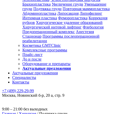
Брахиопластика
Увеличение груди
Уменьшение
груди
Подтяжка груди
Повторная маммопластика
Абдоминопластика
Липосакция
Липофилинг
Интимная пластика
Феморопластика
Коррекция
рубцов
Хирургическое удаление образований
Хирургический нитевой лифтинг
Флебология
Предоперационный комплекс
Анестезия
Стационар
Программы послеоперационной
реабилитации
Косметика GMTClinic
Комплексные программы
Прайс-лист
До и после
Оборудование и препараты
Актуальные предложения
Актуальные предложения
Специалисты
Контакты
+7 (499) 229-29-99
Москва
,
Новинский б-р, 20 а, стр. 9
9:00 – 21:00 без выходных
Главная
/
Хирургия
/
Подтяжка груди