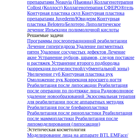
препаратами Neauvia (Ньювиа)
Коллагенотерапия
Collost (Коллост)
Коллагенотерапия СФЕРО®гель
Контурная пластика скул
Контурная пластика
препаратами Juvederm/Ювидерм
Контурная
пластика Belotero/Белотеро
Липолитическое
лечение
Инъекции полимолочной кислоты
Решаемые задачи
Программы послеоперационной реабилитации
Лечение гипергидроза
Удаление пигментных
пятен
Удаление сосудистых дефектов
Лечение
акне
Устранение рубцов, шрамов, следов постакне
и растяжек
Устранение второго подбородка
(коррекция подчелюстной/субментальной зоны)
Увеличение губ
Контурная пластика рук
Омоложение рук
Коррекция вросшего ногтя
Реабилитация после липосакции
Реабилитация
после операции по подтяжке лица
Радиоволновое
удаление новообразований
Экзосомальная терапия
для реабилитации после аппаратных методик
Реабилитация после блефаропластики
Реабилитация после ринопластики
Реабилитация
после маммопластики
Реабилитация после
липомоделирования (липосакции)
Эстетическая косметология
Моделирование лица на аппарате BTL EMFace/