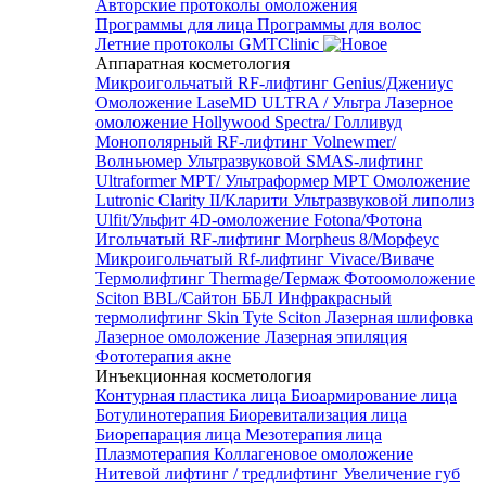
Авторские протоколы омоложения
Программы для лица
Программы для волос
Летние протоколы GMTClinic
Аппаратная косметология
Микроигольчатый RF-лифтинг Genius/Джениус
Омоложение LaseMD ULTRA / Ультра
Лазерное
омоложение Hollywood Spectra/ Голливуд
Монополярный RF-лифтинг Volnewmer/
Волньюмер
Ультразвуковой SMAS-лифтинг
Ultraformer MPT/ Ультраформер MPT
Омоложение
Lutronic Clarity II/Кларити
Ультразвуковой липолиз
Ulfit/Ульфит
4D-омоложение Fotona/Фотона
Игольчатый RF-лифтинг Morpheus 8/Морфеус
Микроигольчатый Rf-лифтинг Vivace/Виваче
Термолифтинг Thermage/Термаж
Фотоомоложение
Sciton BBL/Сайтон ББЛ
Инфракрасный
термолифтинг Skin Tyte Sciton
Лазерная шлифовка
Лазерное омоложение
Лазерная эпиляция
Фототерапия акне
Инъекционная косметология
Контурная пластика лица
Биоармирование лица
Ботулинотерапия
Биоревитализация лица
Биорепарация лица
Мезотерапия лица
Плазмотерапия
Коллагеновое омоложение
Нитевой лифтинг / тредлифтинг
Увеличение губ