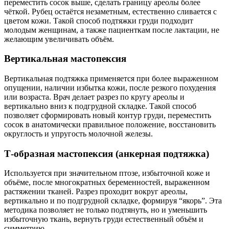
переместить сосок выше, сделать границу ареолы более
чёткой. Рубец остаётся незаметным, естественно сливается с
цветом кожи. Такой способ подтяжки груди подходит
молодым женщинам, а также пациенткам после лактации, не
желающим увеличивать объём.
Вертикальная мастопексия
Вертикальная подтяжка применяется при более выраженном
опущении, наличии избытка кожи, после резкого похудения
или возраста. Врач делает разрез по кругу ареолы и
вертикально вниз к подгрудной складке. Такой способ
позволяет сформировать новый контур груди, переместить
сосок в анатомически правильное положение, восстановить
округлость и упругость молочной железы.
Т-образная мастопексия (анкерная подтяжка)
Используется при значительном птозе, избыточной коже и
объёме, после многократных беременностей, выраженном
растяжении тканей. Разрез проходит вокруг ареолы,
вертикально и по подгрудной складке, формируя “якорь”. Эта
методика позволяет не только подтянуть, но и уменьшить
избыточную ткань, вернуть груди естественный объём и
симметрию.